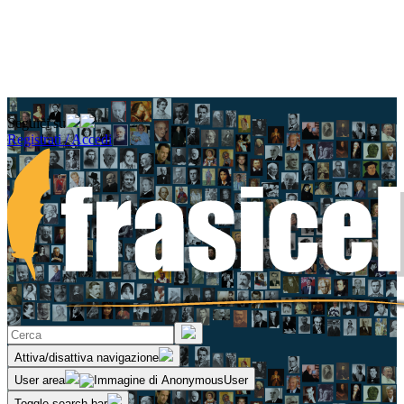
Seguici su
Registrati / Accedi
Attiva/disattiva navigazione
User area
Toggle search bar