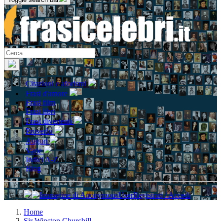
Citazioni e aforismi
Frasi d'amore
Frasi film
Frasi libri
Frasi divertenti
Proverbi
Auguri
Varie
Indici A-Z
Blog
Registrati / Accedi
Home
Sir Winston Churchill