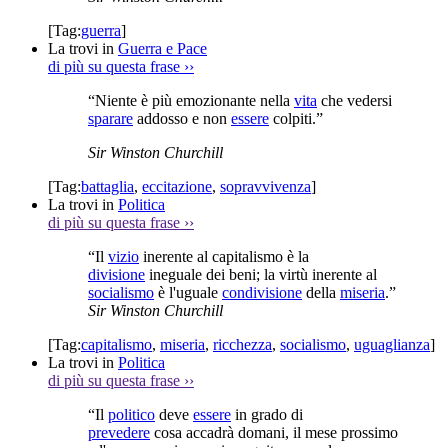
[Tag:
guerra
]
La trovi in
Guerra e Pace
di più su questa frase
››
“Niente è più emozionante nella
vita
che vedersi
sparare
addosso e non
essere
colpiti.”
Sir Winston Churchill
[Tag:
battaglia
,
eccitazione
,
sopravvivenza
]
La trovi in
Politica
di più su questa frase
››
“Il
vizio
inerente al capitalismo è la
divisione
ineguale dei beni; la virtù inerente al
socialismo
è l'uguale
condivisione
della
miseria
.”
Sir Winston Churchill
[Tag:
capitalismo
,
miseria
,
ricchezza
,
socialismo
,
uguaglianza
]
La trovi in
Politica
di più su questa frase
››
“Il
politico
deve
essere
in grado di
prevedere
cosa accadrà domani, il mese prossimo