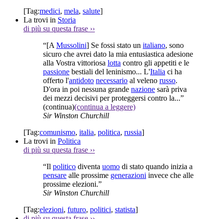
[Tag:
medici
,
mela
,
salute
]
La trovi in
Storia
di più su questa frase
››
“[A
Mussolini
] Se fossi stato un
italiano
, sono
sicuro che avrei dato la mia entusiastica adesione
alla Vostra vittoriosa
lotta
contro gli appetiti e le
passione
bestiali del leninismo... L'
Italia
ci ha
offerto l'
antidoto
necessario
al veleno
russo
.
D'ora in poi nessuna grande
nazione
sarà priva
dei mezzi decisivi per proteggersi contro la...”
(continua)
(continua a leggere)
Sir Winston Churchill
[Tag:
comunismo
,
italia
,
politica
,
russia
]
La trovi in
Politica
di più su questa frase
››
“Il
politico
diventa
uomo
di stato quando inizia a
pensare
alle prossime
generazioni
invece che alle
prossime elezioni.”
Sir Winston Churchill
[Tag:
elezioni
,
futuro
,
politici
,
statista
]
di più su questa frase
››