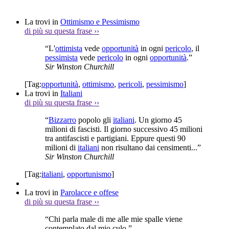
La trovi in
Ottimismo e Pessimismo
di più su questa frase
››
“L'
ottimista
vede
opportunità
in ogni
pericolo
, il
pessimista
vede
pericolo
in ogni
opportunità
.”
Sir Winston Churchill
[Tag:
opportunità
,
ottimismo
,
pericoli
,
pessimismo
]
La trovi in
Italiani
di più su questa frase
››
“
Bizzarro
popolo gli
italiani
. Un giorno 45
milioni di fascisti. Il giorno successivo 45 milioni
tra antifascisti e partigiani. Eppure questi 90
milioni di
italiani
non risultano dai censimenti...”
Sir Winston Churchill
[Tag:
italiani
,
opportunismo
]
La trovi in
Parolacce e offese
di più su questa frase
››
“Chi parla male di me alle mie spalle viene
contemplato dal mio culo.”