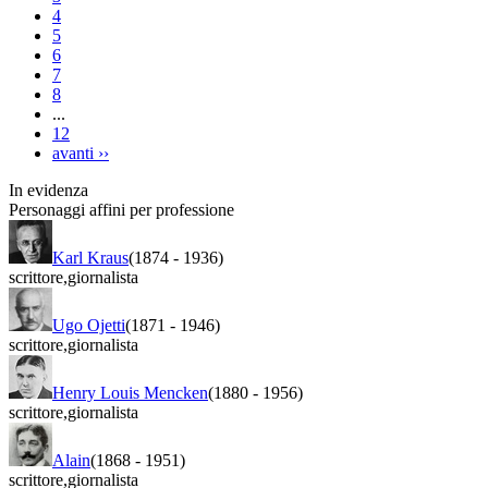
4
5
6
7
8
...
12
avanti
››
In evidenza
Personaggi affini per professione
Karl Kraus
(1874
-
1936)
scrittore
,
giornalista
Ugo Ojetti
(1871
-
1946)
scrittore
,
giornalista
Henry Louis Mencken
(1880
-
1956)
scrittore
,
giornalista
Alain
(1868
-
1951)
scrittore
,
giornalista