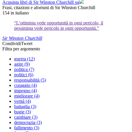
Acquista libri di Sir Winston Churchill su
Frasi, citazioni e aforismi di Sir Winston Churchill
154
in italiano
“L'ottimista vede opportunità in ogni pericolo, il
pessimista vede pericolo in ogni opportunità.”
Sir Winston Churchill
Condividi
Tweet
Filtra per argomento
guerra (12)
agire (9)
politica (7)
politici (6)
responsabilità (5)
coraggio (4)
impegno (4)
migliorare (4)
verità (4)
battaglia (3)
bugie (3)
cambiare (3)
democrazia (3)
fallimento (3)