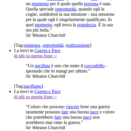
un
momento
per il quale quella
persona
è nata.
Quella speciale
opportunità
, quando egli la
coglie, soddisferà la sua missione - una missione
per la quale egli è singolarmente qualificato. In
quel
momento
, egli trova la
grandezza
. È la sua
ora più bella.”
Sir Winston Churchill
[Tag:
esistenza
,
opportunità
,
realizzazione
]
La trovi in
Guerra e Pace
di più su questa frase
››
“Un
pacifista
è uno che nutre il
coccodrillo
-
sperando che lo mangi per ultimo.”
Sir Winston Churchill
[Tag:
pacifismo
]
La trovi in
Guerra e Pace
di più su questa frase
››
“Coloro che possono
vincere
bene una guerra
raramente possono
fare
una buona
pace
e coloro
che potrebbero
fare
una buona
pace
non
avrebbero mai vinto la guerra.”
Sir Winston Churchill