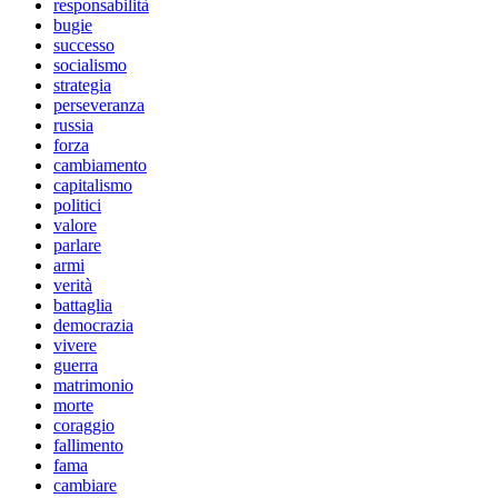
responsabilità
bugie
successo
socialismo
strategia
perseveranza
russia
forza
cambiamento
capitalismo
politici
valore
parlare
armi
verità
battaglia
democrazia
vivere
guerra
matrimonio
morte
coraggio
fallimento
fama
cambiare