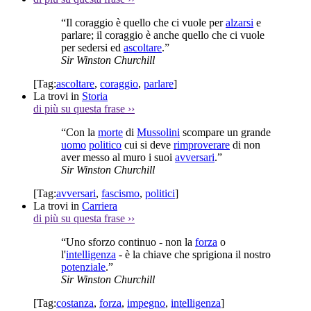
“Il coraggio è quello che ci vuole per
alzarsi
e
parlare; il coraggio è anche quello che ci vuole
per sedersi ed
ascoltare
.”
Sir Winston Churchill
[Tag:
ascoltare
,
coraggio
,
parlare
]
La trovi in
Storia
di più su questa frase
››
“Con la
morte
di
Mussolini
scompare un grande
uomo
politico
cui si deve
rimproverare
di non
aver messo al muro i suoi
avversari
.”
Sir Winston Churchill
[Tag:
avversari
,
fascismo
,
politici
]
La trovi in
Carriera
di più su questa frase
››
“Uno sforzo continuo - non la
forza
o
l'
intelligenza
- è la chiave che sprigiona il nostro
potenziale
.”
Sir Winston Churchill
[Tag:
costanza
,
forza
,
impegno
,
intelligenza
]