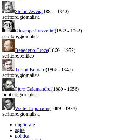
Stefan Zweig
(1881
-
1942)
scrittore
,
giornalista
Giuseppe Prezzolini
(1882
-
1982)
scrittore
,
giornalista
Benedetto Croce
(1866
-
1952)
scrittore
,
politico
Tristan Bernard
(1866
-
1947)
scrittore
,
giornalista
Piero Calamandrei
(1889
-
1956)
politico
,
giornalista
Walter Lippmann
(1889
-
1974)
scrittore
,
giornalista
migliorare
agire
politica