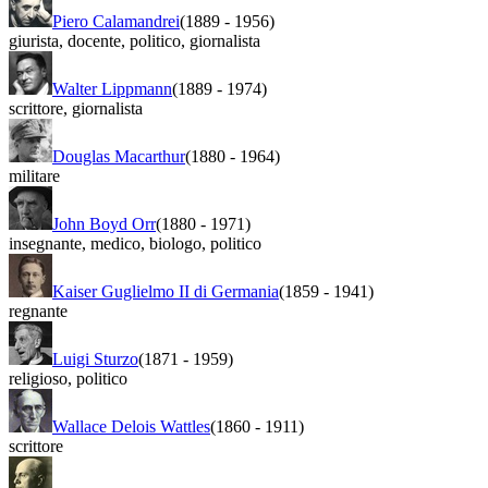
Piero Calamandrei
(1889
-
1956)
giurista
,
docente
,
politico
,
giornalista
Walter Lippmann
(1889
-
1974)
scrittore
,
giornalista
Douglas Macarthur
(1880
-
1964)
militare
John Boyd Orr
(1880
-
1971)
insegnante
,
medico
,
biologo
,
politico
Kaiser Guglielmo II di Germania
(1859
-
1941)
regnante
Luigi Sturzo
(1871
-
1959)
religioso
,
politico
Wallace Delois Wattles
(1860
-
1911)
scrittore