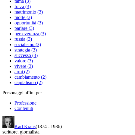
fama (3)
forza (3)
matrimonio (3)
morte (3)
opportunità (3)
parlare (3)
perseveranza (3)
russia (3)
socialismo (3)
strategia (3)
successo (3)
valore (3)
vivere (3)
armi (2)
cambiamento (2)
capitalismo (2)
Personaggi affini per
Professione
Contenuti
Karl Kraus
(1874
-
1936)
scrittore
,
giornalista