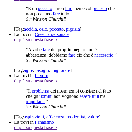
“È un
peccato
il non
fare
niente col
pretesto
che
non possiamo
fare
tutto.”
Sir Winston Churchill
[Tag:
accidia
,
ozio
,
peccato
,
pigrizia
]
La trovi in
Crescita personale
di più su questa frase
››
“A volte
fare
del proprio meglio non è
abbastanza; dobbiamo
fare
ciò che è
necessario
.”
Sir Winston Churchill
[Tag:
agire
,
bisogni
,
migliorare
]
La trovi in
Lavoro
di più su questa frase
››
“Il
problema
dei nostri tempi consiste nel fatto
che gli
uomini
non vogliono
essere
utili
ma
importanti
.”
Sir Winston Churchill
[Tag:
aspirazioni
,
efficienza
,
modernità
,
valore
]
La trovi in
Fanatismo
di più su questa frase
››