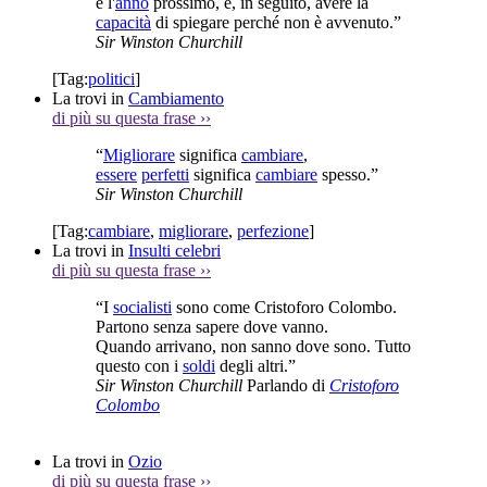
e l'
anno
prossimo, e, in seguito, avere la
capacità
di spiegare perché non è avvenuto.”
Sir Winston Churchill
[Tag:
politici
]
La trovi in
Cambiamento
di più su questa frase
››
“
Migliorare
significa
cambiare
,
essere
perfetti
significa
cambiare
spesso.”
Sir Winston Churchill
[Tag:
cambiare
,
migliorare
,
perfezione
]
La trovi in
Insulti celebri
di più su questa frase
››
“I
socialisti
sono come Cristoforo Colombo.
Partono senza sapere dove vanno.
Quando arrivano, non sanno dove sono. Tutto
questo con i
soldi
degli altri.”
Sir Winston Churchill
Parlando di
Cristoforo
Colombo
La trovi in
Ozio
di più su questa frase
››