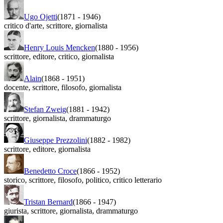
Ugo Ojetti
(1871
-
1946)
critico d'arte
,
scrittore
,
giornalista
Henry Louis Mencken
(1880
-
1956)
scrittore
,
editore
,
critico
,
giornalista
Alain
(1868
-
1951)
docente
,
scrittore
,
filosofo
,
giornalista
Stefan Zweig
(1881
-
1942)
scrittore
,
giornalista
,
drammaturgo
Giuseppe Prezzolini
(1882
-
1982)
scrittore
,
editore
,
giornalista
Benedetto Croce
(1866
-
1952)
storico
,
scrittore
,
filosofo
,
politico
,
critico letterario
Tristan Bernard
(1866
-
1947)
giurista
,
scrittore
,
giornalista
,
drammaturgo