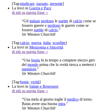
[Tag:
giudicare
,
passato
,
presente
]
La trovi in
Guerra e Pace
di più su questa frase
››
“Gli
italiani
perdono
le
partite
di
calcio
come se
fossero guerre e
perdono
le guerre come se
fossero
partite
di
calcio
.”
Sir Winston Churchill
[Tag:
calcio
,
guerra
,
italia
,
sconfitte
]
La trovi in
Menzogna e Sincerità
di più su questa frase
››
“Una
bugia
fa in tempo a compiere mezzo giro
del
mondo
prima che la verità riesca a mettersi i
pantaloni
.”
Sir Winston Churchill
[Tag:
bugie
,
verità
]
La trovi in
Salute e Benessere
di più su questa frase
››
“Una mela al giorno toglie il
medico
di torno.
Basta avere una buona
mira
.”
Sir Winston Churchill