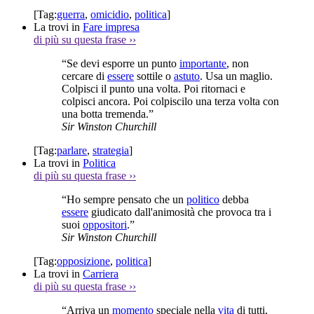
[Tag:
guerra
,
omicidio
,
politica
]
La trovi in
Fare impresa
di più su questa frase
››
“Se devi esporre un punto
importante
, non
cercare di
essere
sottile o
astuto
. Usa un maglio.
Colpisci il punto una volta. Poi ritornaci e
colpisci ancora. Poi colpiscilo una terza volta con
una botta tremenda.”
Sir Winston Churchill
[Tag:
parlare
,
strategia
]
La trovi in
Politica
di più su questa frase
››
“Ho sempre pensato che un
politico
debba
essere
giudicato dall'animosità che provoca tra i
suoi
oppositori
.”
Sir Winston Churchill
[Tag:
opposizione
,
politica
]
La trovi in
Carriera
di più su questa frase
››
“Arriva un
momento
speciale nella
vita
di tutti,