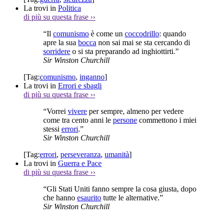
La trovi in
Politica
di più su questa frase
››
“Il
comunismo
è come un
coccodrillo
: quando
apre la sua
bocca
non sai mai se sta cercando di
sorridere
o si sta preparando ad inghiottirti.”
Sir Winston Churchill
[Tag:
comunismo
,
inganno
]
La trovi in
Errori e sbagli
di più su questa frase
››
“Vorrei
vivere
per sempre, almeno per vedere
come tra cento anni le
persone
commettono i miei
stessi
errori
.”
Sir Winston Churchill
[Tag:
errori
,
perseveranza
,
umanità
]
La trovi in
Guerra e Pace
di più su questa frase
››
“Gli Stati Uniti fanno sempre la cosa giusta, dopo
che hanno
esaurito
tutte le alternative.”
Sir Winston Churchill