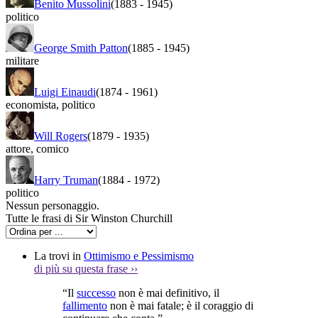
Benito Mussolini
(1883
-
1945)
politico
George Smith Patton
(1885
-
1945)
militare
Luigi Einaudi
(1874
-
1961)
economista
,
politico
Will Rogers
(1879
-
1935)
attore
,
comico
Harry Truman
(1884
-
1972)
politico
Nessun personaggio.
Tutte le frasi di Sir Winston Churchill
La trovi in
Ottimismo e Pessimismo
di più su questa frase
››
“Il
successo
non è mai definitivo, il
fallimento
non è mai fatale; è il coraggio di