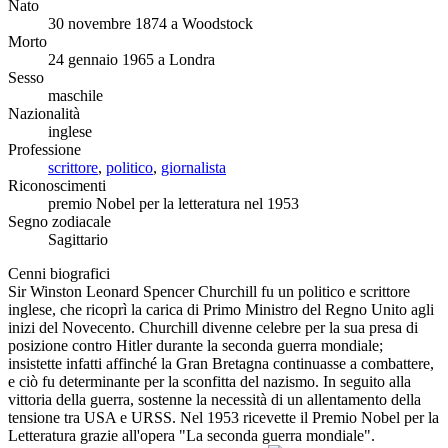
Nato
30 novembre 1874 a Woodstock
Morto
24 gennaio 1965 a Londra
Sesso
maschile
Nazionalità
inglese
Professione
scrittore
,
politico
,
giornalista
Riconoscimenti
premio Nobel per la letteratura nel 1953
Segno zodiacale
Sagittario
Cenni biografici
Sir Winston Leonard Spencer Churchill fu un politico e scrittore
inglese, che ricoprì la carica di Primo Ministro del Regno Unito agli
inizi del Novecento. Churchill divenne celebre per la sua presa di
posizione contro Hitler durante la seconda guerra mondiale;
insistette infatti affinché la Gran Bretagna continuasse a combattere,
e ciò fu determinante per la sconfitta del nazismo. In seguito alla
vittoria della guerra, sostenne la necessità di un allentamento della
tensione tra USA e URSS. Nel 1953 ricevette il Premio Nobel per la
Letteratura grazie all'opera "La seconda guerra mondiale".