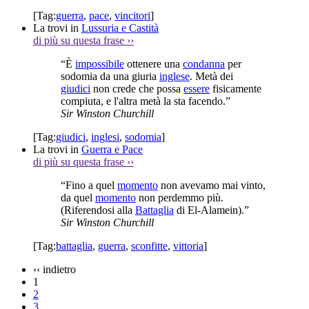
[Tag:
guerra
,
pace
,
vincitori
]
La trovi in
Lussuria e Castità
di più su questa frase
››
“È
impossibile
ottenere una
condanna
per
sodomia da una giuria
inglese
. Metà dei
giudici
non crede che possa
essere
fisicamente
compiuta, e l'altra metà la sta facendo.”
Sir Winston Churchill
[Tag:
giudici
,
inglesi
,
sodomia
]
La trovi in
Guerra e Pace
di più su questa frase
››
“Fino a quel
momento
non avevamo mai vinto,
da quel
momento
non perdemmo più.
(Riferendosi alla
Battaglia
di El-Alamein).”
Sir Winston Churchill
[Tag:
battaglia
,
guerra
,
sconfitte
,
vittoria
]
‹‹
indietro
1
2
3