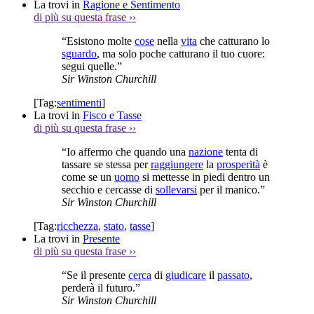
La trovi in
Ragione e Sentimento
di più su questa frase
››
“Esistono molte
cose
nella
vita
che catturano lo
sguardo
, ma solo poche catturano il tuo cuore:
segui quelle.”
Sir Winston Churchill
[Tag:
sentimenti
]
La trovi in
Fisco e Tasse
di più su questa frase
››
“Io affermo che quando una
nazione
tenta di
tassare se stessa per
raggiungere
la
prosperità
è
come se un
uomo
si mettesse in piedi dentro un
secchio e cercasse di
sollevarsi
per il manico.”
Sir Winston Churchill
[Tag:
ricchezza
,
stato
,
tasse
]
La trovi in
Presente
di più su questa frase
››
“Se il presente
cerca
di
giudicare
il
passato
,
perderà il futuro.”
Sir Winston Churchill