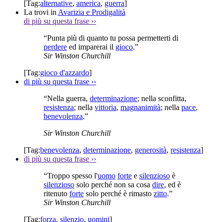
[Tag:
alternative
,
america
,
guerra
]
La trovi in
Avarizia e Prodigalità
di più su questa frase
››
“Punta più di quanto tu possa permetterti di
perdere
ed imparerai il
gioco
.”
Sir Winston Churchill
[Tag:
gioco d'azzardo
]
di più su questa frase
››
“Nella guerra,
determinazione
; nella sconfitta,
resistenza
; nella
vittoria
,
magnanimità
; nella
pace
,
benevolenza
.”
Sir Winston Churchill
[Tag:
benevolenza
,
determinazione
,
generosità
,
resistenza
]
di più su questa frase
››
“Troppo spesso l'
uomo
forte
e
silenzioso
è
silenzioso
solo perché non sa cosa
dire
, ed è
ritenuto
forte
solo perché è rimasto
zitto
.”
Sir Winston Churchill
[Tag:
forza
,
silenzio
,
uomini
]