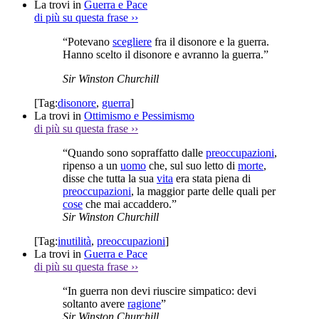
La trovi in
Guerra e Pace
di più su questa frase
››
“Potevano
scegliere
fra il disonore e la guerra.
Hanno scelto il disonore e avranno la guerra.”
Sir Winston Churchill
[Tag:
disonore
,
guerra
]
La trovi in
Ottimismo e Pessimismo
di più su questa frase
››
“Quando sono sopraffatto dalle
preoccupazioni
,
ripenso a un
uomo
che, sul suo letto di
morte
,
disse che tutta la sua
vita
era stata piena di
preoccupazioni
, la maggior parte delle quali per
cose
che mai accaddero.”
Sir Winston Churchill
[Tag:
inutilità
,
preoccupazioni
]
La trovi in
Guerra e Pace
di più su questa frase
››
“In guerra non devi riuscire simpatico: devi
soltanto avere
ragione
”
Sir Winston Churchill