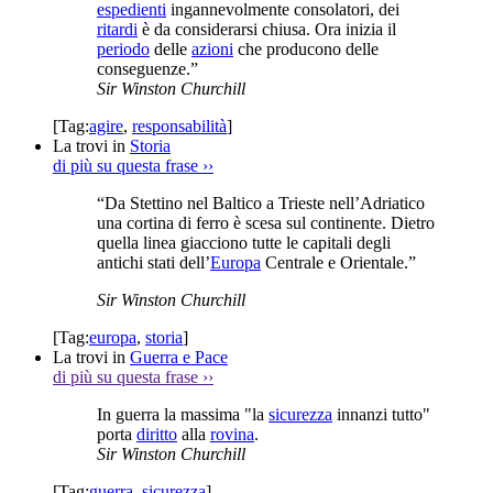
espedienti
ingannevolmente consolatori, dei
ritardi
è da considerarsi chiusa. Ora inizia il
periodo
delle
azioni
che producono delle
conseguenze.”
Sir Winston Churchill
[Tag:
agire
,
responsabilità
]
La trovi in
Storia
di più su questa frase
››
“Da Stettino nel Baltico a Trieste nell’Adriatico
una cortina di ferro è scesa sul continente. Dietro
quella linea giacciono tutte le capitali degli
antichi stati dell’
Europa
Centrale e Orientale.”
Sir Winston Churchill
[Tag:
europa
,
storia
]
La trovi in
Guerra e Pace
di più su questa frase
››
In guerra la massima "la
sicurezza
innanzi tutto"
porta
diritto
alla
rovina
.
Sir Winston Churchill
[Tag:
guerra
,
sicurezza
]