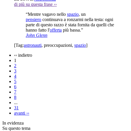
di più su questa frase
››
“Mentre vagavo nello
spazio
, un
pensiero
continuava a ronzarmi nella testa: ogni
parte di questo razzo è stata fornita da quelli che
hanno fatto l'
offerta
più bassa.”
John Glenn
[Tag:
astronauti
,
preoccupazioni
,
spazio
]
‹‹
indietro
1
2
3
4
5
6
7
8
...
31
avanti
››
In evidenza
Su questo tema