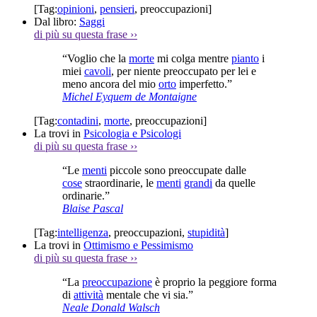
[Tag:
opinioni
,
pensieri
,
preoccupazioni
]
Dal libro:
Saggi
di più su questa frase
››
“Voglio che la
morte
mi colga mentre
pianto
i
miei
cavoli
, per niente preoccupato per lei e
meno ancora del mio
orto
imperfetto.”
Michel Eyquem de Montaigne
[Tag:
contadini
,
morte
,
preoccupazioni
]
La trovi in
Psicologia e Psicologi
di più su questa frase
››
“Le
menti
piccole sono preoccupate dalle
cose
straordinarie, le
menti
grandi
da quelle
ordinarie.”
Blaise Pascal
[Tag:
intelligenza
,
preoccupazioni
,
stupidità
]
La trovi in
Ottimismo e Pessimismo
di più su questa frase
››
“La
preoccupazione
è proprio la peggiore forma
di
attività
mentale che vi sia.”
Neale Donald Walsch