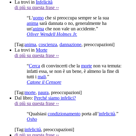
La trovi in
Infelicità
di più su questa frase
››
“L'
uomo
che si preoccupa sempre se la sua
anima
sarà dannata o no, generalmente ha
un'
anima
che non vale un accidente.”
Oliver Wendell Holmes Jr.
[Tag:
anima
,
coscienza
,
dannazione
,
preoccupazioni
]
La trovi in
Morte
di più su questa frase
››
“
Cerca
di convincerti che la
morte
non va temuta:
infatti essa, se non è un bene, è almeno la fine di
tutti i
mali
.”
Catone il Censore
[Tag:
morte
,
paura
,
preoccupazioni
]
Dal libro:
Perché siamo infelici?
di più su questa frase
››
“Qualsiasi
condizionamento
porta all’
infelicità
.”
Osho
[Tag:
infelicità
,
preoccupazioni
]
di più su questa frase
››