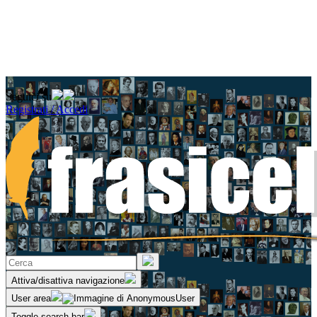
Seguici su
Registrati / Accedi
Attiva/disattiva navigazione
User area
Toggle search bar