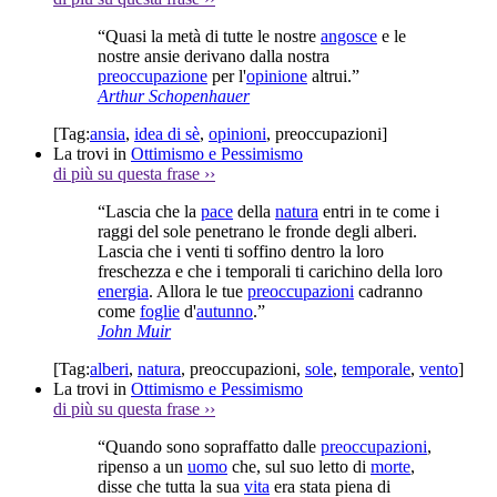
“Quasi la metà di tutte le nostre
angosce
e le
nostre ansie derivano dalla nostra
preoccupazione
per l'
opinione
altrui.”
Arthur Schopenhauer
[Tag:
ansia
,
idea di sè
,
opinioni
,
preoccupazioni
]
La trovi in
Ottimismo e Pessimismo
di più su questa frase
››
“Lascia che la
pace
della
natura
entri in te come i
raggi del sole penetrano le fronde degli alberi.
Lascia che i venti ti soffino dentro la loro
freschezza e che i temporali ti carichino della loro
energia
. Allora le tue
preoccupazioni
cadranno
come
foglie
d'
autunno
.”
John Muir
[Tag:
alberi
,
natura
,
preoccupazioni
,
sole
,
temporale
,
vento
]
La trovi in
Ottimismo e Pessimismo
di più su questa frase
››
“Quando sono sopraffatto dalle
preoccupazioni
,
ripenso a un
uomo
che, sul suo letto di
morte
,
disse che tutta la sua
vita
era stata piena di