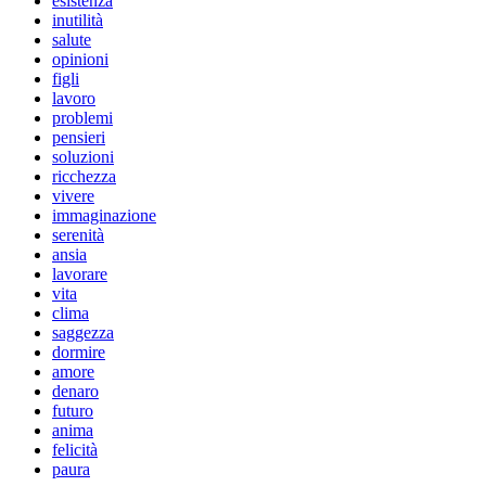
esistenza
inutilità
salute
opinioni
figli
lavoro
problemi
pensieri
soluzioni
ricchezza
vivere
immaginazione
serenità
ansia
lavorare
vita
clima
saggezza
dormire
amore
denaro
futuro
anima
felicità
paura