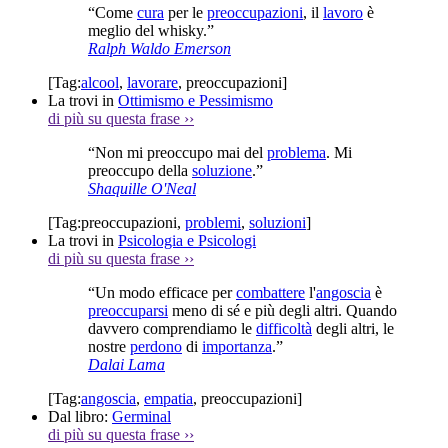
“Come
cura
per le
preoccupazioni
, il
lavoro
è
meglio del whisky.”
Ralph Waldo Emerson
[Tag:
alcool
,
lavorare
,
preoccupazioni
]
La trovi in
Ottimismo e Pessimismo
di più su questa frase
››
“Non mi preoccupo mai del
problema
. Mi
preoccupo della
soluzione
.”
Shaquille O'Neal
[Tag:
preoccupazioni
,
problemi
,
soluzioni
]
La trovi in
Psicologia e Psicologi
di più su questa frase
››
“Un modo efficace per
combattere
l'
angoscia
è
preoccuparsi
meno di sé e più degli altri. Quando
davvero comprendiamo le
difficoltà
degli altri, le
nostre
perdono
di
importanza
.”
Dalai Lama
[Tag:
angoscia
,
empatia
,
preoccupazioni
]
Dal libro:
Germinal
di più su questa frase
››