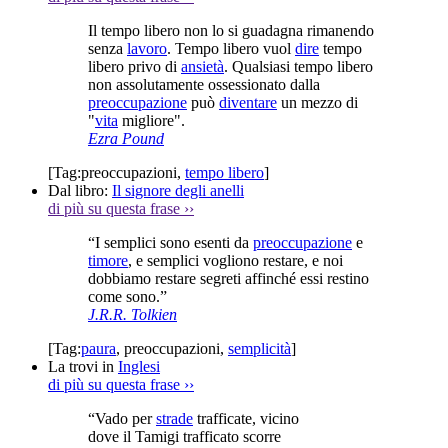
Il tempo libero non lo si guadagna rimanendo
senza
lavoro
. Tempo libero vuol
dire
tempo
libero privo di
ansietà
. Qualsiasi tempo libero
non assolutamente ossessionato dalla
preoccupazione
può
diventare
un mezzo di
"
vita
migliore".
Ezra Pound
[Tag:
preoccupazioni
,
tempo libero
]
Dal libro:
Il signore degli anelli
di più su questa frase
››
“I semplici sono esenti da
preoccupazione
e
timore
, e semplici vogliono restare, e noi
dobbiamo restare segreti affinché essi restino
come sono.”
J.R.R. Tolkien
[Tag:
paura
,
preoccupazioni
,
semplicità
]
La trovi in
Inglesi
di più su questa frase
››
“Vado per
strade
trafficate, vicino
dove il Tamigi trafficato scorre