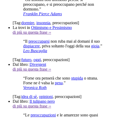
preoccupano, e si preoccupano perché non
dormono.”
Franklin Pierce Adams
[Tag:
dormire
,
insonnia
,
preoccupazioni
]
La trovi in
Ottimismo e Pessimismo
di più su questa frase
››
“Il
preoccuparsi
non ruba mai al domani il suo
dispiacere
, priva soltanto l'oggi della sua
gioia
.”
Leo Buscaglia
[Tag:
futuro
,
oggi
,
preoccupazioni
]
Dal libro:
Divergent
di più su questa frase
››
“Forse ora penserà che sono
stupida
o strana.
Forse ne è valsa la
pena
.”
Veronica Roth
[Tag:
idea di sè
,
opinioni
,
preoccupazioni
]
Dal libro:
Il tulipano nero
di più su questa frase
››
“Le
preoccupazioni
e le amarezze sono quasi