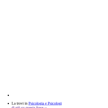
La trovi in
Psicologia e Psicologi
di più su questa frase
››