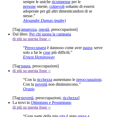
sempre le uniche
ricompense
per le
persone
oneste,
colpevoli
soltanto di essersi
adoperate per gli altri dimenticandosi di se
stesse.”
Alexandre Dumas (padre)
[Tag:
amarezza
,
onestà
,
preoccupazioni
]
Dal libro:
Per chi suona la campana
di più su questa frase
››
“
Preoccuparsi
è dannoso come aver
paura
; serve
solo a far le
cose
più difficili.”
Ernest Hemingway
[Tag:
paura
,
preoccupazioni
]
di più su questa frase
››
“Con la
ricchezza
aumentano le
preoccupazioni
.
Con la
povertà
non diminuiscono.”
Orazio
[Tag:
povertà
,
preoccupazioni
,
ricchezza
]
La trovi in
Ottimismo e Pessimismo
di più su questa frase
››
“Gran parte della mia
vita
è stata
spesa
a