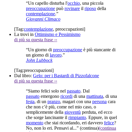
“Un capello disturba l'
occhio
, una piccola
preoccupazione
può
rovinare
il
riposo
della
contemplazione
.”
Giovanni Climaco
[Tag:
contemplazione
,
preoccupazioni
]
La trovi in
Ottimismo e Pessimismo
di più su questa frase
››
“Un giorno di
preoccupazione
è più stancante di
un giorno di
lavoro
.”
John Lubbock
[Tag:
preoccupazioni
]
Dal libro:
Gelo: per i Bastardi di Pizzofalcone
di più su questa frase
››
“Siamo felici solo nel
passato
. Dal
passato
emergono
ricordi
di una
mattinata
, di una
festa
, di un
pranzo
, magari con una
persona
cara
che non c’è più, come nel mio caso, o
semplicemente della
gioventù
perduta, ed ecco
che sorge lancinante il
rimpianto
. Eppure, in quel
momento
che stai ricordando, eri davvero
felice
?
No, non lo eri. Pensavi al...”
(continua)
(continua