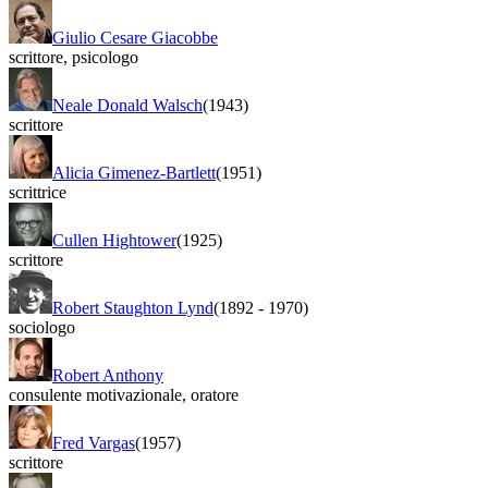
Giulio Cesare Giacobbe
scrittore
,
psicologo
Neale Donald Walsch
(1943)
scrittore
Alicia Gimenez-Bartlett
(1951)
scrittrice
Cullen Hightower
(1925)
scrittore
Robert Staughton Lynd
(1892
-
1970)
sociologo
Robert Anthony
consulente motivazionale
,
oratore
Fred Vargas
(1957)
scrittore