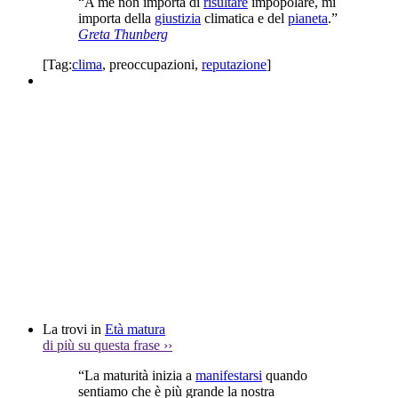
“A me non importa di
risultare
impopolare, mi
importa della
giustizia
climatica e del
pianeta
.”
Greta Thunberg
[Tag:
clima
,
preoccupazioni
,
reputazione
]
La trovi in
Età matura
di più su questa frase
››
“La maturità inizia a
manifestarsi
quando
sentiamo che è più grande la nostra