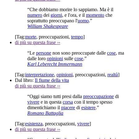
“Che dobbiamo morire lo sappiamo. Ma è il
numero
dei
giorni
, e l'ora, e il
momento
che
soprattutto preoccupano l'
uomo
.”
William Shakespeare
[Tag:
morte
,
preoccupazioni
,
tempo
]
di più su questa frase
››
“Le
persone
non sono preoccupate dalle
cose
, ma
dalle loro
opinioni
sulle
cose
.”
Karl Leberecht Immermann
[Tag:
interpretazione
,
opinioni
,
preoccupazioni
,
realtà
]
Dal libro:
Il fiume della vita
di più su questa frase
››
“Oggi siamo tutti presi dalla
preoccupazione
di
vivere
e in questa
corsa
con il tempo spesso
dimentichiamo il
piacere
di
esistere
.”
Romano Battaglia
[Tag:
esistenza
,
preoccupazioni
,
vivere
]
di più su questa frase
››