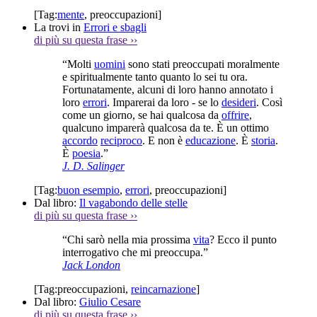
[Tag:
mente
,
preoccupazioni
]
La trovi in
Errori e sbagli
di più su questa frase
››
“Molti
uomini
sono stati preoccupati moralmente
e spiritualmente tanto quanto lo sei tu ora.
Fortunatamente, alcuni di loro hanno annotato i
loro
errori
. Imparerai da loro - se lo
desideri
. Così
come un giorno, se hai qualcosa da
offrire
,
qualcuno imparerà qualcosa da te. È un ottimo
accordo
reciproco
. E non è
educazione
. È
storia
.
È
poesia
.”
J. D. Salinger
[Tag:
buon esempio
,
errori
,
preoccupazioni
]
Dal libro:
Il vagabondo delle stelle
di più su questa frase
››
“Chi sarò nella mia prossima
vita
? Ecco il punto
interrogativo che mi preoccupa.”
Jack London
[Tag:
preoccupazioni
,
reincarnazione
]
Dal libro:
Giulio Cesare
di più su questa frase
››