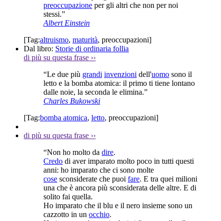
preoccupazione
per gli altri che non per noi
stessi.”
Albert Einstein
[Tag:
altruismo
,
maturità
,
preoccupazioni
]
Dal libro:
Storie di ordinaria follia
di più su questa frase
››
“Le due più
grandi
invenzioni
dell'
uomo
sono il
letto e la bomba atomica: il primo ti tiene lontano
dalle noie, la seconda le elimina.”
Charles Bukowski
[Tag:
bomba atomica
,
letto
,
preoccupazioni
]
di più su questa frase
››
“Non ho molto da
dire
.
Credo
di aver imparato molto poco in tutti questi
anni: ho imparato che ci sono molte
cose
sconsiderate che puoi
fare
. E tra quei milioni
una che è ancora più sconsiderata delle altre. E di
solito fai quella.
Ho imparato che il blu e il nero insieme sono un
cazzotto in un
occhio
.