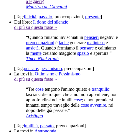
a leggere)
Maurizio de Giovanni
[Tag:
felicità
,
passato
,
preoccupazioni
,
presente
]
Dal libro:
Il dono del silenzio
di più su questa frase
››
“Quando finiamo invischiati in
pensieri
negativi e
preoccupazioni
è
facile
generare
malinteso
e
ansietà
. Quando fermiamo il
pensare
e calmiamo
la
mente
creiamo maggiore
spazio
e apertura.”
Thich Nhat Hanh
[Tag:
pensare
,
pessimismo
,
preoccupazioni
]
La trovi in
Ottimismo e Pessimismo
di più su questa frase
››
“Tre
cose
tengono l'animo quieto e
tranquillo
:
lasciarsi dietro quel che a noi non appartiene; non
approfondirsi nelle inutili
cose
; e non prendersi
innanzi tempo travaglio delle
cose
avvenire
, né
dopo delle già passate.”
Aristippo
[Tag:
inutilità
,
passato
,
preoccupazioni
]
La trovi in
Astronomia