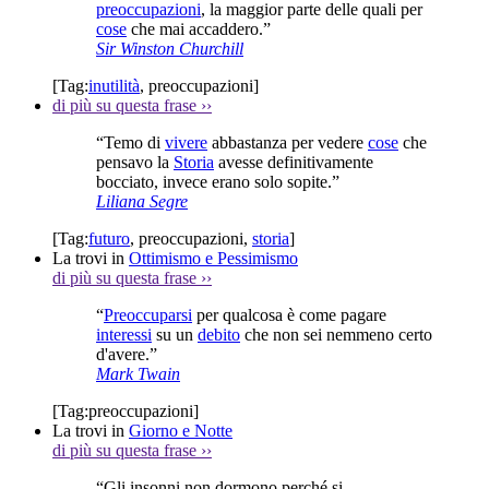
preoccupazioni
, la maggior parte delle quali per
cose
che mai accaddero.”
Sir Winston Churchill
[Tag:
inutilità
,
preoccupazioni
]
di più su questa frase
››
“Temo di
vivere
abbastanza per vedere
cose
che
pensavo la
Storia
avesse definitivamente
bocciato, invece erano solo sopite.”
Liliana Segre
[Tag:
futuro
,
preoccupazioni
,
storia
]
La trovi in
Ottimismo e Pessimismo
di più su questa frase
››
“
Preoccuparsi
per qualcosa è come pagare
interessi
su un
debito
che non sei nemmeno certo
d'avere.”
Mark Twain
[Tag:
preoccupazioni
]
La trovi in
Giorno e Notte
di più su questa frase
››
“Gli insonni non dormono perché si