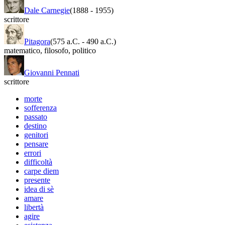
Dale Carnegie
(1888
-
1955)
scrittore
Pitagora
(575 a.C.
-
490 a.C.)
matematico
,
filosofo
,
politico
Giovanni Pennati
scrittore
morte
sofferenza
passato
destino
genitori
pensare
errori
difficoltà
carpe diem
presente
idea di sè
amare
libertà
agire