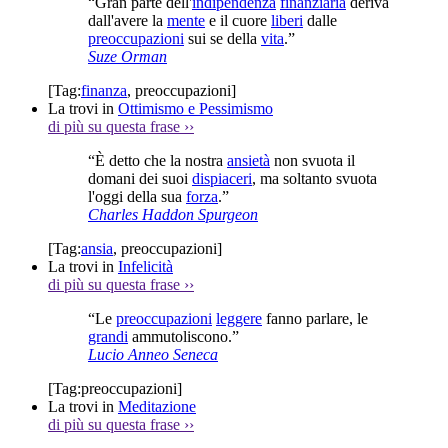
“Gran parte dell'
indipendenza
finanziaria
deriva
dall'avere la
mente
e il cuore
liberi
dalle
preoccupazioni
sui se della
vita
.”
Suze Orman
[Tag:
finanza
,
preoccupazioni
]
La trovi in
Ottimismo e Pessimismo
di più su questa frase
››
“È detto che la nostra
ansietà
non svuota il
domani dei suoi
dispiaceri
, ma soltanto svuota
l'oggi della sua
forza
.”
Charles Haddon Spurgeon
[Tag:
ansia
,
preoccupazioni
]
La trovi in
Infelicità
di più su questa frase
››
“Le
preoccupazioni
leggere
fanno parlare, le
grandi
ammutoliscono.”
Lucio Anneo Seneca
[Tag:
preoccupazioni
]
La trovi in
Meditazione
di più su questa frase
››