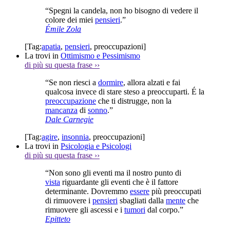
“Spegni la candela, non ho bisogno di vedere il
colore dei miei
pensieri
.”
Émile Zola
[Tag:
apatia
,
pensieri
,
preoccupazioni
]
La trovi in
Ottimismo e Pessimismo
di più su questa frase
››
“Se non riesci a
dormire
, allora alzati e fai
qualcosa invece di stare steso a preoccuparti. É la
preoccupazione
che ti distrugge, non la
mancanza
di
sonno
.”
Dale Carnegie
[Tag:
agire
,
insonnia
,
preoccupazioni
]
La trovi in
Psicologia e Psicologi
di più su questa frase
››
“Non sono gli eventi ma il nostro punto di
vista
riguardante gli eventi che è il fattore
determinante. Dovremmo
essere
più preoccupati
di rimuovere i
pensieri
sbagliati dalla
mente
che
rimuovere gli ascessi e i
tumori
dal corpo.”
Epitteto