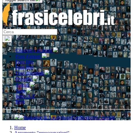
Citazioni e aforismi
Frasi d'amore
Frasi film
Frasi libri
Frasi divertenti
Proverbi
Auguri
Varie
Indici A-Z
Blog
Registrati / Accedi
Home
Argomento "preoccupazioni"