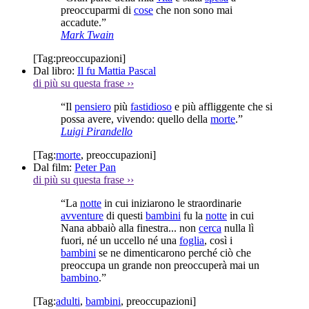
preoccuparmi di
cose
che non sono mai
accadute.”
Mark Twain
[Tag:
preoccupazioni
]
Dal libro:
Il fu Mattia Pascal
di più su questa frase
››
“Il
pensiero
più
fastidioso
e più affliggente che si
possa avere, vivendo: quello della
morte
.”
Luigi Pirandello
[Tag:
morte
,
preoccupazioni
]
Dal film:
Peter Pan
di più su questa frase
››
“La
notte
in cui iniziarono le straordinarie
avventure
di questi
bambini
fu la
notte
in cui
Nana abbaiò alla finestra... non
cerca
nulla lì
fuori, né un uccello né una
foglia
, così i
bambini
se ne dimenticarono perché ciò che
preoccupa un grande non preoccuperà mai un
bambino
.”
[Tag:
adulti
,
bambini
,
preoccupazioni
]