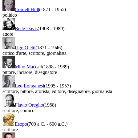
Cordell Hull
(1871
-
1955)
politico
Bette Davis
(1908
-
1989)
attore
Ugo Ojetti
(1871
-
1946)
critico d'arte
,
scrittore
,
giornalista
Mino Maccari
(1898
-
1989)
pittore
,
incisore
,
disegnatore
Leo Longanesi
(1905
-
1957)
scrittore
,
pittore
,
aforista
,
editore
,
disegnatore
,
giornalista
Flavio Oreglio
(1958)
scrittore
,
comico
Esopo
(700 a.C.
-
600 a.C.)
scrittore