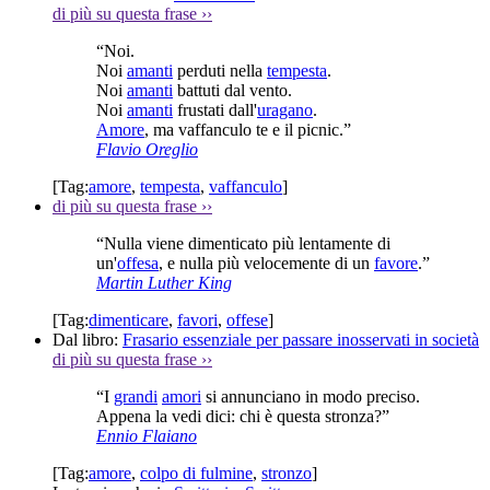
di più su questa frase
››
“Noi.
Noi
amanti
perduti nella
tempesta
.
Noi
amanti
battuti dal vento.
Noi
amanti
frustati dall'
uragano
.
Amore
, ma vaffanculo te e il picnic.”
Flavio Oreglio
[Tag:
amore
,
tempesta
,
vaffanculo
]
di più su questa frase
››
“Nulla viene dimenticato più lentamente di
un'
offesa
, e nulla più velocemente di un
favore
.”
Martin Luther King
[Tag:
dimenticare
,
favori
,
offese
]
Dal libro:
Frasario essenziale per passare inosservati in società
di più su questa frase
››
“I
grandi
amori
si annunciano in modo preciso.
Appena la vedi dici: chi è questa stronza?”
Ennio Flaiano
[Tag:
amore
,
colpo di fulmine
,
stronzo
]