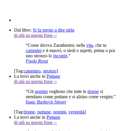
Dal libro:
Si fa presto a dire pirla
di più su questa frase
››
“Come diceva Zarathustra: nella
vita
, che tu
cammini
e ti muovi, o siedi e aspetti, prima o poi
uno stronzo lo
incontri
.”
Paolo Rossi
[Tag:
cammino
,
stronzo
]
La trovi anche in
Puttane
di più su questa frase
››
“Gli
uomini
vogliono che tutte le
donne
si
stendano come puttane e si alzino come vergini.”
Isaac Bashevis Singer
[Tag:
donne
,
puttane
,
uomini
,
verginità
]
La trovi anche in
Puttane
di più su questa frase
››