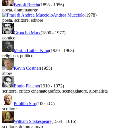
Bertolt Brecht
(1898
-
1956)
poeta
,
drammaturgo
Andrea Mucciolo
(1978)
poeta
,
scrittore
,
editore
Groucho Marx
(1890
-
1977)
comico
Martin Luther King
(1929
-
1968)
religioso
,
politico
Kevin Costner
(1955)
attore
Ennio Flaiano
(1910
-
1972)
scrittore
,
critico cinematografico
,
sceneggiatore
,
giornalista
Publilio Siro
(100 a.C.)
scrittore
William Shakespeare
(1564
-
1616)
scrittore
,
drammaturgo