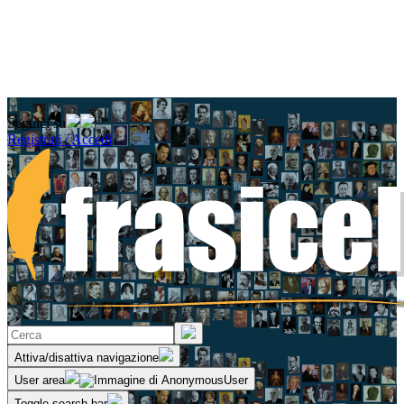
Seguici su
Registrati / Accedi
Attiva/disattiva navigazione
User area
Toggle search bar