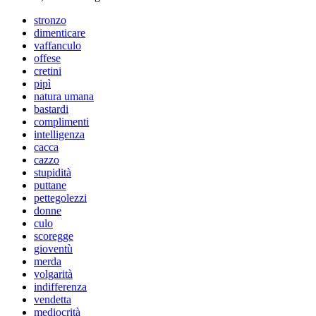
stronzo
dimenticare
vaffanculo
offese
cretini
pipì
natura umana
bastardi
complimenti
intelligenza
cacca
cazzo
stupidità
puttane
pettegolezzi
donne
culo
scoregge
gioventù
merda
volgarità
indifferenza
vendetta
mediocrità