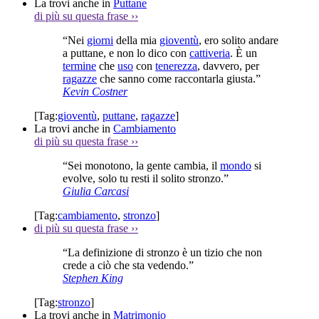
La trovi anche in
Puttane
di più su questa frase
››
“Nei
giorni
della mia
gioventù
, ero solito andare
a puttane, e non lo dico con
cattiveria
. È un
termine
che
uso
con
tenerezza
, davvero, per
ragazze
che sanno come raccontarla giusta.”
Kevin Costner
[Tag:
gioventù
,
puttane
,
ragazze
]
La trovi anche in
Cambiamento
di più su questa frase
››
“Sei monotono, la gente cambia, il
mondo
si
evolve, solo tu resti il solito stronzo.”
Giulia Carcasi
[Tag:
cambiamento
,
stronzo
]
di più su questa frase
››
“La definizione di stronzo è un tizio che non
crede a ciò che sta vedendo.”
Stephen King
[Tag:
stronzo
]
La trovi anche in
Matrimonio