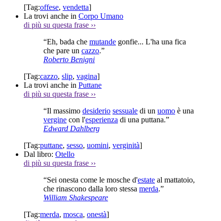
[Tag:
offese
,
vendetta
]
La trovi anche in
Corpo Umano
di più su questa frase
››
“Eh, bada che
mutande
gonfie... L'ha una fica
che pare un
cazzo
.”
Roberto Benigni
[Tag:
cazzo
,
slip
,
vagina
]
La trovi anche in
Puttane
di più su questa frase
››
“Il massimo
desiderio
sessuale
di un
uomo
è una
vergine
con l'
esperienza
di una puttana.”
Edward Dahlberg
[Tag:
puttane
,
sesso
,
uomini
,
verginità
]
Dal libro:
Otello
di più su questa frase
››
“Sei onesta come le mosche d'
estate
al mattatoio,
che rinascono dalla loro stessa
merda
.”
William Shakespeare
[Tag:
merda
,
mosca
,
onestà
]