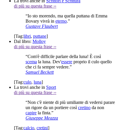
La trovi anche in
Scrittori e Scrittura
di più su questa frase
››
“Io sto morendo, ma quella puttana di Emma
Bovary vivrà in
eterno
.”
Gustave Flaubert
[Tag:
libri
,
puttane
]
Dal libro:
Molloy
di più su questa frase
››
“Com'è difficile parlare della luna! È così
scema
la luna. Dev'
essere
proprio il culo quello
che ci fa sempre vedere.”
Samuel Beckett
[Tag:
culo
,
luna
]
La trovi anche in
Sport
di più su questa frase
››
“Non c'è niente di più umiliante di vedersi parare
un rigore da un portiere così
cretino
da non
capire
la finta.”
Giuseppe Meazza
[Tag:
calcio
,
cretini
]