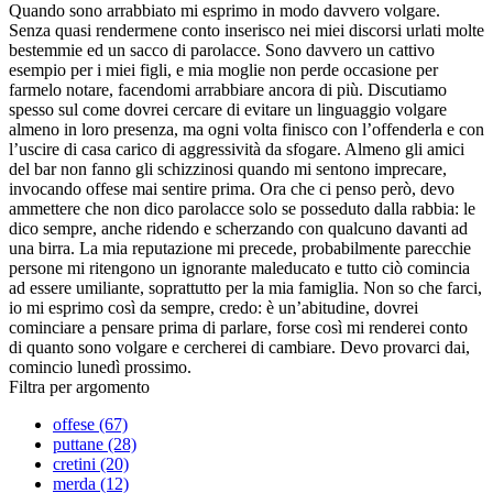
Quando sono arrabbiato mi esprimo in modo davvero volgare.
Senza quasi rendermene conto inserisco nei miei discorsi urlati molte
bestemmie ed un sacco di parolacce. Sono davvero un cattivo
esempio per i miei figli, e mia moglie non perde occasione per
farmelo notare, facendomi arrabbiare ancora di più. Discutiamo
spesso sul come dovrei cercare di evitare un linguaggio volgare
almeno in loro presenza, ma ogni volta finisco con l’offenderla e con
l’uscire di casa carico di aggressività da sfogare. Almeno gli amici
del bar non fanno gli schizzinosi quando mi sentono imprecare,
invocando offese mai sentire prima. Ora che ci penso però, devo
ammettere che non dico parolacce solo se posseduto dalla rabbia: le
dico sempre, anche ridendo e scherzando con qualcuno davanti ad
una birra. La mia reputazione mi precede, probabilmente parecchie
persone mi ritengono un ignorante maleducato e tutto ciò comincia
ad essere umiliante, soprattutto per la mia famiglia. Non so che farci,
io mi esprimo così da sempre, credo: è un’abitudine, dovrei
cominciare a pensare prima di parlare, forse così mi renderei conto
di quanto sono volgare e cercherei di cambiare. Devo provarci dai,
comincio lunedì prossimo.
Filtra per argomento
offese (67)
puttane (28)
cretini (20)
merda (12)