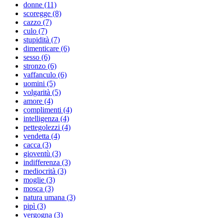
donne (11)
scoregge (8)
cazzo (7)
culo (7)
stupidità (7)
dimenticare (6)
sesso (6)
stronzo (6)
vaffanculo (6)
uomini (5)
volgarità (5)
amore (4)
complimenti (4)
intelligenza (4)
pettegolezzi (4)
vendetta (4)
cacca (3)
gioventù (3)
indifferenza (3)
mediocrità (3)
moglie (3)
mosca (3)
natura umana (3)
pipì (3)
vergogna (3)