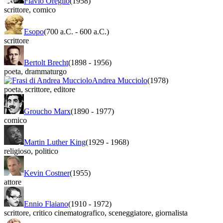
Flavio Oreglio
(1958)
scrittore
,
comico
Esopo
(700 a.C.
-
600 a.C.)
scrittore
Bertolt Brecht
(1898
-
1956)
poeta
,
drammaturgo
Andrea Mucciolo
(1978)
poeta
,
scrittore
,
editore
Groucho Marx
(1890
-
1977)
comico
Martin Luther King
(1929
-
1968)
religioso
,
politico
Kevin Costner
(1955)
attore
Ennio Flaiano
(1910
-
1972)
scrittore
,
critico cinematografico
,
sceneggiatore
,
giornalista