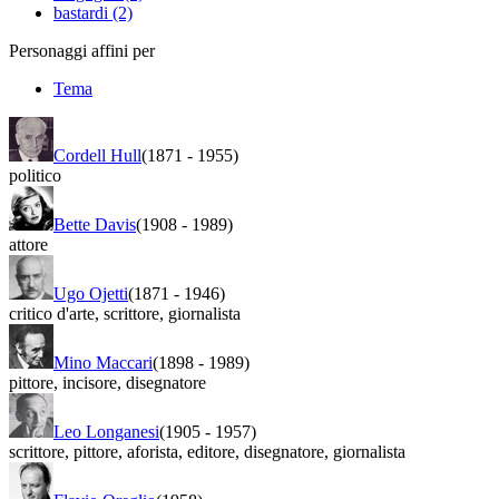
bastardi (2)
Personaggi affini per
Tema
Cordell Hull
(1871
-
1955)
politico
Bette Davis
(1908
-
1989)
attore
Ugo Ojetti
(1871
-
1946)
critico d'arte
,
scrittore
,
giornalista
Mino Maccari
(1898
-
1989)
pittore
,
incisore
,
disegnatore
Leo Longanesi
(1905
-
1957)
scrittore
,
pittore
,
aforista
,
editore
,
disegnatore
,
giornalista