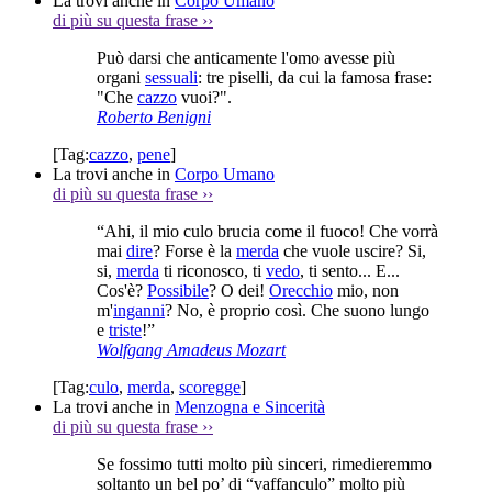
La trovi anche in
Corpo Umano
di più su questa frase
››
Può darsi che anticamente l'omo avesse più
organi
sessuali
: tre piselli, da cui la famosa frase:
"Che
cazzo
vuoi?".
Roberto Benigni
[Tag:
cazzo
,
pene
]
La trovi anche in
Corpo Umano
di più su questa frase
››
“Ahi, il mio culo brucia come il fuoco! Che vorrà
mai
dire
? Forse è la
merda
che vuole uscire? Si,
si,
merda
ti riconosco, ti
vedo
, ti sento... E...
Cos'è?
Possibile
? O dei!
Orecchio
mio, non
m'
inganni
? No, è proprio così. Che suono lungo
e
triste
!”
Wolfgang Amadeus Mozart
[Tag:
culo
,
merda
,
scoregge
]
La trovi anche in
Menzogna e Sincerità
di più su questa frase
››
Se fossimo tutti molto più sinceri, rimedieremmo
soltanto un bel po’ di “vaffanculo” molto più