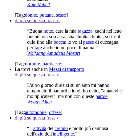
Kate Millett
[Tag:
donne
,
puttane
,
sesso
]
di più su questa frase
››
“Buona
notte
, cara la mia
ragazza
, cachi nel letto
finché non si scassa, stia chiotta chiotta, si stiri il
culo fino alla
bocca
; io vo al
paese
di cuccagna,
per
fare
anche io un poco di nanna.”
Wolfgang Amadeus Mozart
[Tag:
dormire
,
parolacce
]
La trovi anche in
Mezzi di trasporto
di più su questa frase
››
L'altro giorno due tizi su un'auto mi hanno
tamponato il paraurti e io gli ho detto, "amatevi e
moltiplicatevi", ma non con queste
parole
.
Woody Allen
[Tag:
automobile
,
offese
]
di più su questa frase
››
“L'
attività
del
cretino
è molto più dannosa
dell'
ozio
dell'
intelligente
.”