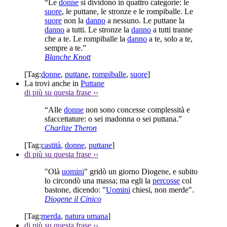
“Le
donne
si dividono in quattro categorie: le
suore
, le puttane, le stronze e le rompiballe. Le
suore
non la
danno
a nessuno. Le puttane la
danno
a tutti. Le stronze la
danno
a tutti tranne
che a te. Le rompiballe la
danno
a te, solo a te,
sempre a te.”
Blanche Knott
[Tag:
donne
,
puttane
,
rompiballe
,
suore
]
La trovi anche in
Puttane
di più su questa frase
››
“Alle
donne
non sono concesse complessità e
sfaccettature: o sei madonna o sei puttana.”
Charlize Theron
[Tag:
castità
,
donne
,
puttane
]
di più su questa frase
››
"Olà
uomini
" gridò un giorno Diogene, e subito
lo circondò una massa; ma egli la
percosse
col
bastone, dicendo: "
Uomini
chiesi, non merde".
Diogene il Cinico
[Tag:
merda
,
natura umana
]
di più su questa frase
››