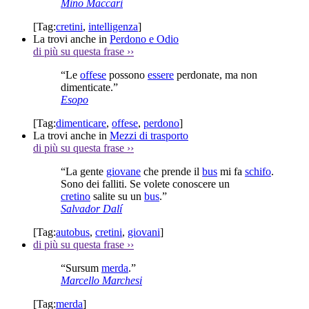
Mino Maccari
[Tag:
cretini
,
intelligenza
]
La trovi anche in
Perdono e Odio
di più su questa frase
››
“Le
offese
possono
essere
perdonate, ma non
dimenticate.”
Esopo
[Tag:
dimenticare
,
offese
,
perdono
]
La trovi anche in
Mezzi di trasporto
di più su questa frase
››
“La gente
giovane
che prende il
bus
mi fa
schifo
.
Sono dei falliti. Se volete conoscere un
cretino
salite su un
bus
.”
Salvador Dalí
[Tag:
autobus
,
cretini
,
giovani
]
di più su questa frase
››
“Sursum
merda
.”
Marcello Marchesi
[Tag:
merda
]