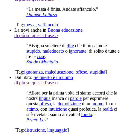
“La messa è finita. Andate affanculo.”
Daniele Luttazzi
[Tag:
messa
,
vaffanculo
]
La trovi anche in
Buona educazione
di più su questa frase
››
“Bisogna smettere di
dire
che il prossimo è
stupido
,
maleducato
o
ignorante
: di solito è tutte e
tre le
cose
.”
Sandro Montalto
[Tag:
ignoranza
,
maleducazione
,
offese
,
stupidità
]
Dal libro:
Se questo è un uomo
di più su questa frase
››
“Allora per la prima volta ci siamo accorti che la
nostra
lingua
manca di
parole
per esprimere
questa
offesa
, la
demolizione
di un
uomo
. In un
attimo
, con
intuizione
quasi profetica, la
realtà
ci
si è rivelata: siamo arrivati al
fondo
.”
Primo Levi
[Tag:
distruzione
,
linguaggio
]