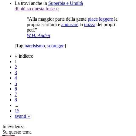
La trovi anche in
Superbia e Umiltà
di più su questa frase
››
“Alla maggior parte della gente
piace
leggere
la
propria scrittura e
annusare
la
puzza
dei propri
peti.”
W.H. Auden
[Tag:
narcisismo
,
scoregge
]
‹‹
indietro
1
2
3
4
5
6
7
8
...
15
avanti
››
In evidenza
Su questo tema