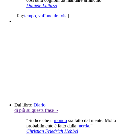
così tanti coglioni da mandare affanculo.”
Daniele Luttazzi
[Tag:
tempo
,
vaffanculo
,
vita
]
Dal libro:
Diario
di più su questa frase
››
“Si dice che il
mondo
sia fatto dal niente. Molto
probabilmente è fatto dalla
merda
.”
Christian Friedrich Hebbel