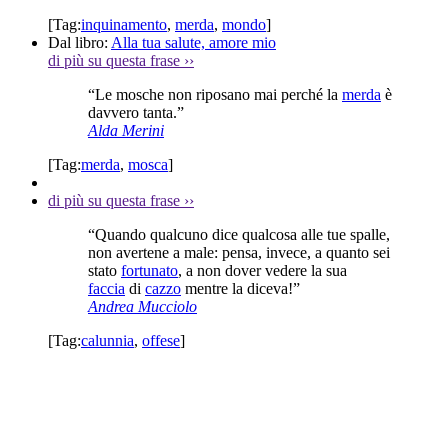
[Tag:
inquinamento
,
merda
,
mondo
]
Dal libro:
Alla tua salute, amore mio
di più su questa frase
››
“Le mosche non riposano mai perché la
merda
è
davvero tanta.”
Alda Merini
[Tag:
merda
,
mosca
]
di più su questa frase
››
“Quando qualcuno dice qualcosa alle tue spalle,
non avertene a male: pensa, invece, a quanto sei
stato
fortunato
, a non dover vedere la sua
faccia
di
cazzo
mentre la diceva!”
Andrea Mucciolo
[Tag:
calunnia
,
offese
]