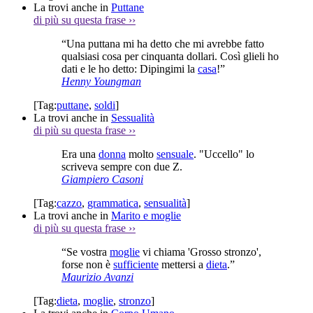
La trovi anche in
Puttane
di più su questa frase
››
“Una puttana mi ha detto che mi avrebbe fatto
qualsiasi cosa per cinquanta dollari. Così glieli ho
dati e le ho detto: Dipingimi la
casa
!”
Henny Youngman
[Tag:
puttane
,
soldi
]
La trovi anche in
Sessualità
di più su questa frase
››
Era una
donna
molto
sensuale
. "Uccello" lo
scriveva sempre con due Z.
Giampiero Casoni
[Tag:
cazzo
,
grammatica
,
sensualità
]
La trovi anche in
Marito e moglie
di più su questa frase
››
“Se vostra
moglie
vi chiama 'Grosso stronzo',
forse non è
sufficiente
mettersi a
dieta
.”
Maurizio Avanzi
[Tag:
dieta
,
moglie
,
stronzo
]