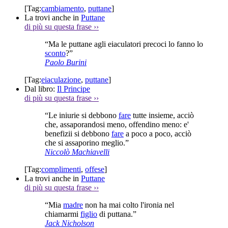
[Tag:
cambiamento
,
puttane
]
La trovi anche in
Puttane
di più su questa frase
››
“Ma le puttane agli eiaculatori precoci lo fanno lo
sconto
?”
Paolo Burini
[Tag:
eiaculazione
,
puttane
]
Dal libro:
Il Principe
di più su questa frase
››
“Le iniurie si debbono
fare
tutte insieme, acciò
che, assaporandosi meno, offendino meno: e'
benefizii si debbono
fare
a poco a poco, acciò
che si assaporino meglio.”
Niccolò Machiavelli
[Tag:
complimenti
,
offese
]
La trovi anche in
Puttane
di più su questa frase
››
“Mia
madre
non ha mai colto l'ironia nel
chiamarmi
figlio
di puttana.”
Jack Nicholson