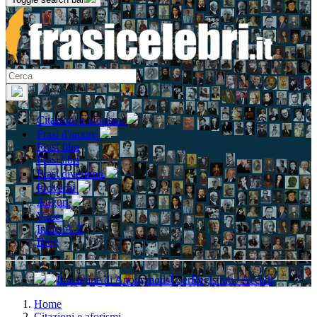
Citazioni e aforismi
Frasi d'amore
Frasi film
Frasi libri
Frasi divertenti
Proverbi
Auguri
Varie
Indici A-Z
Blog
Registrati / Accedi
Home
Citazioni e aforismi