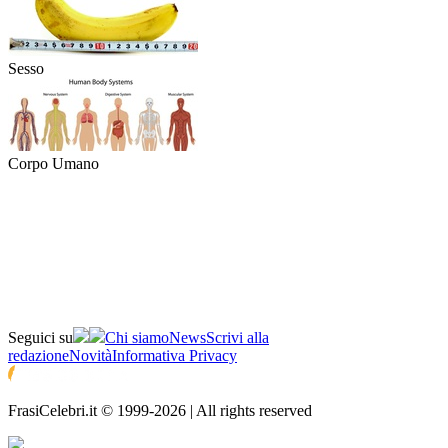
Sesso
Corpo Umano
Seguici su
Chi siamo
News
Scrivi alla
redazione
Novità
Informativa Privacy
FrasiCelebri.it © 1999-2026 | All rights reserved