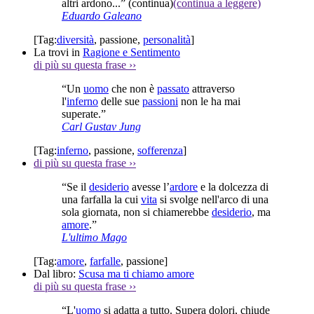
altri ardono...”
(continua)
(continua a leggere)
Eduardo Galeano
[Tag:
diversità
,
passione
,
personalità
]
La trovi in
Ragione e Sentimento
di più su questa frase
››
“Un
uomo
che non è
passato
attraverso
l'
inferno
delle sue
passioni
non le ha mai
superate.”
Carl Gustav Jung
[Tag:
inferno
,
passione
,
sofferenza
]
di più su questa frase
››
“Se il
desiderio
avesse l’
ardore
e la dolcezza di
una farfalla la cui
vita
si svolge nell'arco di una
sola giornata, non si chiamerebbe
desiderio
, ma
amore
.”
L'ultimo Mago
[Tag:
amore
,
farfalle
,
passione
]
Dal libro:
Scusa ma ti chiamo amore
di più su questa frase
››
“L'
uomo
si adatta a tutto. Supera dolori, chiude