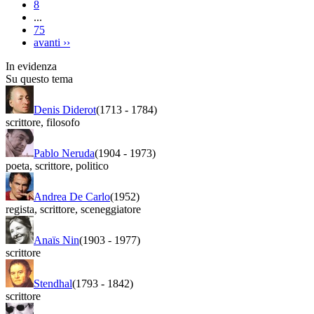
8
...
75
avanti
››
In evidenza
Su questo tema
Denis Diderot
(1713
-
1784)
scrittore
,
filosofo
Pablo Neruda
(1904
-
1973)
poeta
,
scrittore
,
politico
Andrea De Carlo
(1952)
regista
,
scrittore
,
sceneggiatore
Anaïs Nin
(1903
-
1977)
scrittore
Stendhal
(1793
-
1842)
scrittore