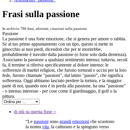
Frasi sulla passione
In archivio 786 frasi, aforismi, citazioni sulla passione
Passione
La passione è una forte emozione, che si genera per amore o rabbia.
Se al tuo primo appuntamento con un tipo, questo si mette in
ginocchio ai tuoi piedi, dicendoti che per te morirebbe,
probabilmente è travolto dalla passione (o forse solo dalla demenza).
Associamo la passione a qualsiasi sentimento intenso; tuttavia, secoli
fa, il termine si riferiva specificamente al dolore intenso: le
sofferenze di martiri religiosi, che furono torturati e uccisi per la loro
fede, furono chiamate "passioni", dal latino "passio", che significa
sofferenza. Oggi abbiamo lasciato perdere la tortura, e la maggior
parte di noi, quando non è in preda alla passione, ha una "passione"
- o intenso interesse - per cose come il giardinaggio, il golf o la
pittura.
di più su questa frase
››
“Le
passioni
sono
grandi
emozioni
che scuotono
la nostra
vita
, la catturano e la spingono verso