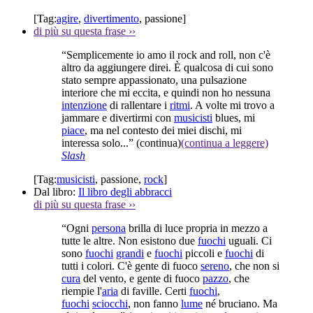
[Tag:
agire
,
divertimento
,
passione
]
di più su questa frase
››
“Semplicemente io amo il rock and roll, non c'è
altro da aggiungere direi. È qualcosa di cui sono
stato sempre appassionato, una pulsazione
interiore che mi eccita, e quindi non ho nessuna
intenzione
di rallentare i
ritmi
. A volte mi trovo a
jammare e divertirmi con
musicisti
blues, mi
piace
, ma nel contesto dei miei dischi, mi
interessa solo...”
(continua)
(continua a leggere)
Slash
[Tag:
musicisti
,
passione
,
rock
]
Dal libro:
Il libro degli abbracci
di più su questa frase
››
“Ogni
persona
brilla di luce propria in mezzo a
tutte le altre. Non esistono due
fuochi
uguali. Ci
sono
fuochi
grandi
e
fuochi
piccoli e
fuochi
di
tutti i colori. C'è gente di fuoco
sereno
, che non si
cura
del vento, e gente di fuoco
pazzo
, che
riempie l'
aria
di faville. Certi
fuochi
,
fuochi
sciocchi
, non fanno
lume
né bruciano. Ma