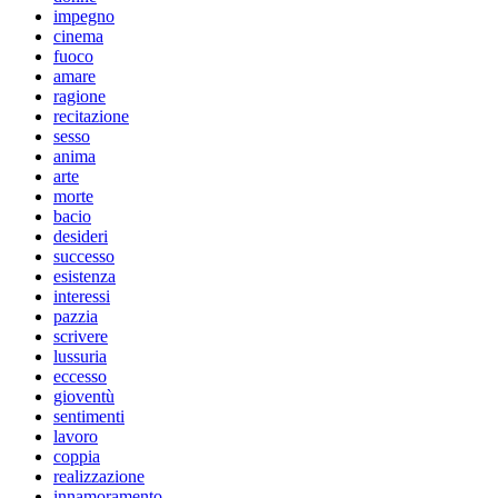
impegno
cinema
fuoco
amare
ragione
recitazione
sesso
anima
arte
morte
bacio
desideri
successo
esistenza
interessi
pazzia
scrivere
lussuria
eccesso
gioventù
sentimenti
lavoro
coppia
realizzazione
innamoramento