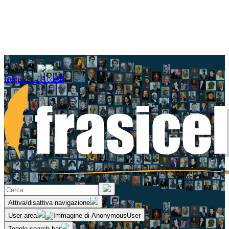
Seguici su
Registrati / Accedi
Attiva/disattiva navigazione
User area
Toggle search bar