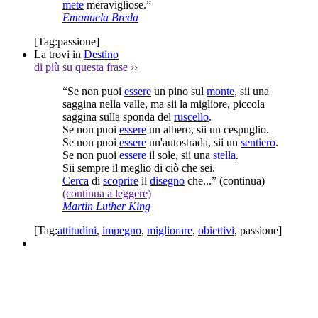
mete
meravigliose.”
Emanuela Breda
[Tag:
passione
]
La trovi in
Destino
di più su questa frase
››
“Se non puoi
essere
un pino sul
monte
, sii una
saggina nella valle, ma sii la migliore, piccola
saggina sulla sponda del
ruscello
.
Se non puoi
essere
un albero, sii un cespuglio.
Se non puoi
essere
un'autostrada, sii un
sentiero
.
Se non puoi
essere
il sole, sii una
stella
.
Sii sempre il meglio di ciò che sei.
Cerca
di
scoprire
il
disegno
che...”
(continua)
(continua a leggere)
Martin Luther King
[Tag:
attitudini
,
impegno
,
migliorare
,
obiettivi
,
passione
]