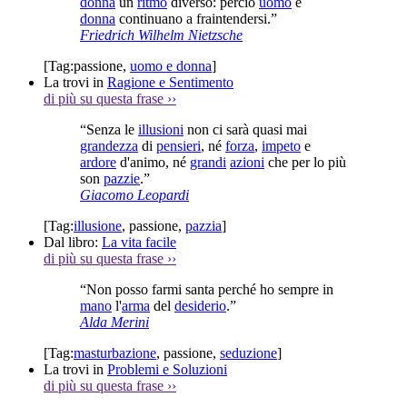
donna
un
ritmo
diverso: perciò
uomo
e
donna
continuano a fraintendersi.”
Friedrich Wilhelm Nietzsche
[Tag:
passione
,
uomo e donna
]
La trovi in
Ragione e Sentimento
di più su questa frase
››
“Senza le
illusioni
non ci sarà quasi mai
grandezza
di
pensieri
, né
forza
,
impeto
e
ardore
d'animo, né
grandi
azioni
che per lo più
son
pazzie
.”
Giacomo Leopardi
[Tag:
illusione
,
passione
,
pazzia
]
Dal libro:
La vita facile
di più su questa frase
››
“Non posso farmi santa perché ho sempre in
mano
l'
arma
del
desiderio
.”
Alda Merini
[Tag:
masturbazione
,
passione
,
seduzione
]
La trovi in
Problemi e Soluzioni
di più su questa frase
››