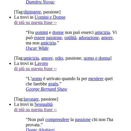
Dumitru Novac
[Tag:
dipingere
,
passione
]
La trovi in
Uomini e Donne
di più su questa frase
››
“Fra
uomini
e
donne
non può esserci
amicizia
. Vi
può
essere
passione
,
ostilità
,
adorazione
,
amore
,
ma non
amicizia
.”
Oscar Wilde
[Tag:
amicizia
,
amore
,
odio
,
passione
,
uomo e donna
]
La trovi in
Lavoro
di più su questa frase
››
“L'
uomo
è arrivato quando fa per
mestiere
quel
che farebbe
gratis
.”
George Bernard Shaw
[Tag:
lavorare
,
passione
]
La trovi in
Sessualità
di più su questa frase
››
“Non può
comprendere
la
passione
chi non l'ha
provata.”
Dante Alighieri