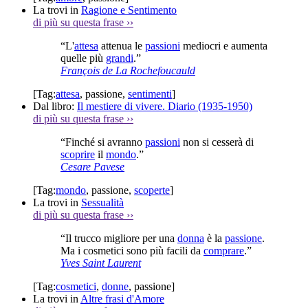
La trovi in
Ragione e Sentimento
di più su questa frase
››
“L'
attesa
attenua le
passioni
mediocri e aumenta
quelle più
grandi
.”
François de La Rochefoucauld
[Tag:
attesa
,
passione
,
sentimenti
]
Dal libro:
Il mestiere di vivere. Diario (1935-1950)
di più su questa frase
››
“Finché si avranno
passioni
non si cesserà di
scoprire
il
mondo
.”
Cesare Pavese
[Tag:
mondo
,
passione
,
scoperte
]
La trovi in
Sessualità
di più su questa frase
››
“Il trucco migliore per una
donna
è la
passione
.
Ma i cosmetici sono più facili da
comprare
.”
Yves Saint Laurent
[Tag:
cosmetici
,
donne
,
passione
]
La trovi in
Altre frasi d'Amore