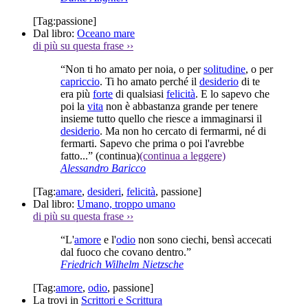
[Tag:
passione
]
Dal libro:
Oceano mare
di più su questa frase
››
“Non ti ho amato per noia, o per
solitudine
, o per
capriccio
. Ti ho amato perché il
desiderio
di te
era più
forte
di qualsiasi
felicità
. E lo sapevo che
poi la
vita
non è abbastanza grande per tenere
insieme tutto quello che riesce a immaginarsi il
desiderio
. Ma non ho cercato di fermarmi, né di
fermarti. Sapevo che prima o poi l'avrebbe
fatto...”
(continua)
(continua a leggere)
Alessandro Baricco
[Tag:
amare
,
desideri
,
felicità
,
passione
]
Dal libro:
Umano, troppo umano
di più su questa frase
››
“L'
amore
e l'
odio
non sono ciechi, bensì accecati
dal fuoco che covano dentro.”
Friedrich Wilhelm Nietzsche
[Tag:
amore
,
odio
,
passione
]
La trovi in
Scrittori e Scrittura