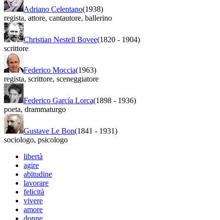
Adriano Celentano
(1938)
regista
,
attore
,
cantautore
,
ballerino
Christian Nestell Bovee
(1820
-
1904)
scrittore
Federico Moccia
(1963)
regista
,
scrittore
,
sceneggiatore
Federico García Lorca
(1898
-
1936)
poeta
,
drammaturgo
Gustave Le Bon
(1841
-
1931)
sociologo
,
psicologo
libertà
agire
abitudine
lavorare
felicità
vivere
amore
donne