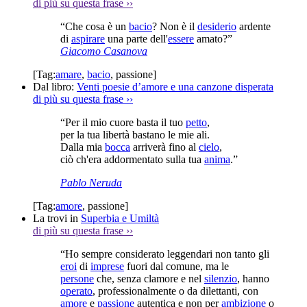
di più su questa frase
››
“Che cosa è un
bacio
? Non è il
desiderio
ardente
di
aspirare
una parte dell'
essere
amato?”
Giacomo Casanova
[Tag:
amare
,
bacio
,
passione
]
Dal libro:
Venti poesie d’amore e una canzone disperata
di più su questa frase
››
“Per il mio cuore basta il tuo
petto
,
per la tua libertà bastano le mie ali.
Dalla mia
bocca
arriverà fino al
cielo
,
ciò ch'era addormentato sulla tua
anima
.”
Pablo Neruda
[Tag:
amore
,
passione
]
La trovi in
Superbia e Umiltà
di più su questa frase
››
“Ho sempre considerato leggendari non tanto gli
eroi
di
imprese
fuori dal comune, ma le
persone
che, senza clamore e nel
silenzio
, hanno
operato
, professionalmente o da dilettanti, con
amore
e
passione
autentica e non per
ambizione
o