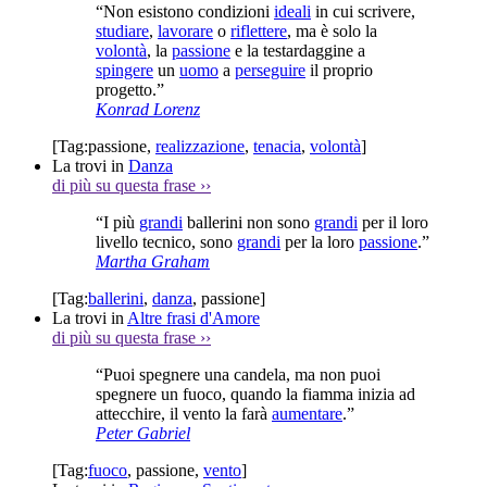
“Non esistono condizioni
ideali
in cui scrivere,
studiare
,
lavorare
o
riflettere
, ma è solo la
volontà
, la
passione
e la testardaggine a
spingere
un
uomo
a
perseguire
il proprio
progetto.”
Konrad Lorenz
[Tag:
passione
,
realizzazione
,
tenacia
,
volontà
]
La trovi in
Danza
di più su questa frase
››
“I più
grandi
ballerini non sono
grandi
per il loro
livello tecnico, sono
grandi
per la loro
passione
.”
Martha Graham
[Tag:
ballerini
,
danza
,
passione
]
La trovi in
Altre frasi d'Amore
di più su questa frase
››
“Puoi spegnere una candela, ma non puoi
spegnere un fuoco, quando la fiamma inizia ad
attecchire, il vento la farà
aumentare
.”
Peter Gabriel
[Tag:
fuoco
,
passione
,
vento
]