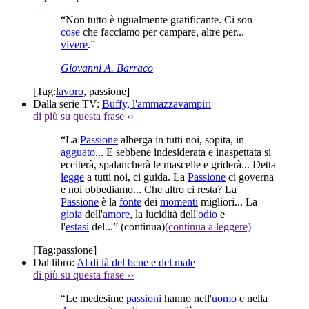
“Non tutto è ugualmente gratificante. Ci son
cose
che facciamo per campare, altre per...
vivere
.”
Giovanni A. Barraco
[Tag:
lavoro
,
passione
]
Dalla serie TV:
Buffy, l'ammazzavampiri
di più su questa frase
››
“La
Passione
alberga in tutti noi, sopita, in
agguato
... E sebbene indesiderata e inaspettata si
ecciterà, spalancherà le mascelle e griderà... Detta
legge
a tutti noi, ci guida. La
Passione
ci governa
e noi obbediamo... Che altro ci resta? La
Passione
è la
fonte
dei
momenti
migliori... La
gioia
dell'
amore
, la lucidità dell'
odio
e
l'
estasi
del...”
(continua)
(continua a leggere)
[Tag:
passione
]
Dal libro:
Al di là del bene e del male
di più su questa frase
››
“Le medesime
passioni
hanno nell'
uomo
e nella