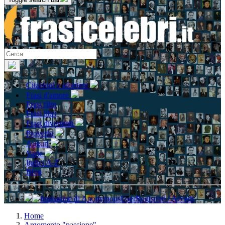
Citazioni e aforismi
Frasi d'amore
Frasi film
Frasi libri
Frasi divertenti
Proverbi
Auguri
Varie
Indici A-Z
Blog
Registrati / Accedi
Home
Argomento "passione"