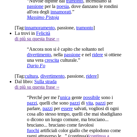
“Nuvole dipinte dal
tramonto
, incendiano la
passione
per la
poesia
, dove danzano le rondini
all'ora degli
innamorati
.”
Massimo Pistoja
[Tag:
innamoramento
,
passione
,
tramonto
]
La trovi in
Felicità
di più su questa frase
››
“Ancora non si è capito che soltanto nel
divertimento
, nella
passione
e nel
ridere
si ottiene
una vera
crescita
culturale.”
Dario Fo
[Tag:
cultura
,
divertimento
,
passione
,
ridere
]
Dal libro:
Sulla strada
di più su questa frase
››
“Perché per me l'
unica
gente
possibile
sono i
pazzi
, quelli che sono
pazzi
di
vita
,
pazzi
per
parlare,
pazzi
per
essere
salvati, vogliosi di ogni
cosa allo stesso tempo, quelli che mai sbadigliano
o dicono un luogo comune, ma bruciano...
bruciano... bruciano come favolosi
fuochi
artificiali color giallo che esplodono come
ragni attraverso le...”
(continua)
(continua a