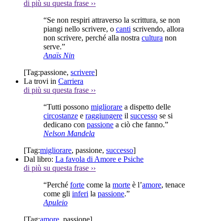
di più su questa frase
››
“Se non respiri attraverso la scrittura, se non
piangi nello scrivere, o
canti
scrivendo, allora
non scrivere, perché alla nostra
cultura
non
serve.”
Anaïs Nin
[Tag:
passione
,
scrivere
]
La trovi in
Carriera
di più su questa frase
››
“Tutti possono
migliorare
a dispetto delle
circostanze
e
raggiungere
il
successo
se si
dedicano con
passione
a ciò che fanno.”
Nelson Mandela
[Tag:
migliorare
,
passione
,
successo
]
Dal libro:
La favola di Amore e Psiche
di più su questa frase
››
“Perché
forte
come la
morte
è l’
amore
, tenace
come gli
inferi
la
passione
.”
Apuleio
[Tag:
amore
,
passione
]