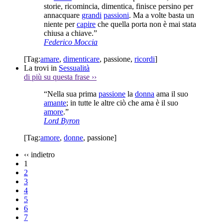
storie, ricomincia, dimentica, finisce persino per
annacquare
grandi
passioni
. Ma a volte basta un
niente per
capire
che quella porta non è mai stata
chiusa a chiave.”
Federico Moccia
[Tag:
amare
,
dimenticare
,
passione
,
ricordi
]
La trovi in
Sessualità
di più su questa frase
››
“Nella sua prima
passione
la
donna
ama il suo
amante
; in tutte le altre ciò che ama è il suo
amore
.”
Lord Byron
[Tag:
amore
,
donne
,
passione
]
‹‹
indietro
1
2
3
4
5
6
7