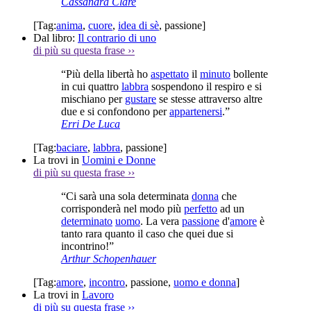
Cassandra Clare
[Tag:
anima
,
cuore
,
idea di sè
,
passione
]
Dal libro:
Il contrario di uno
di più su questa frase
››
“Più della libertà ho
aspettato
il
minuto
bollente
in cui quattro
labbra
sospendono il respiro e si
mischiano per
gustare
se stesse attraverso altre
due e si confondono per
appartenersi
.”
Erri De Luca
[Tag:
baciare
,
labbra
,
passione
]
La trovi in
Uomini e Donne
di più su questa frase
››
“Ci sarà una sola determinata
donna
che
corrisponderà nel modo più
perfetto
ad un
determinato
uomo
. La vera
passione
d'
amore
è
tanto rara quanto il caso che quei due si
incontrino!”
Arthur Schopenhauer
[Tag:
amore
,
incontro
,
passione
,
uomo e donna
]
La trovi in
Lavoro
di più su questa frase
››