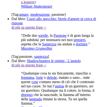
a leggere)
William Shakespeare
[Tag:
amare
,
moderazione
,
passione
]
Dal libro:
Cuori allo specchio: Storie d'amore in cerca di
risposte
di più su questa frase
››
“Delle due
sorelle
, la
Passione
è di gran lunga la
più subdola: per insinuarsi nei tuoi
pensieri
,
aspetta che la
Saggezza
sia andata a
dormire
.”
Massimo Gramellini
[Tag:
passione
,
saggezza
]
Dal libro:
Shadowhunters le origini - L'angelo
di più su questa frase
››
“Qualunque cosa tu sia fisicamente, maschio o
femmina
,
forte
o
debole
, malato o sano... tutte
queste
cose
contano meno di ciò che è contenuto
nel tuo cuore. Se hai l’
anima
di un guerriero, sei
un guerriero. Qualunque sia il colore, la forma, il
disegno
che la nasconde, la fiamma all’interno
della
lampada
rimane la stessa. Tu sei quella
fiamma.”