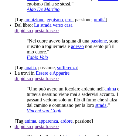
egoismo fini a se stessi.”
Aldo De Martino
[Tag:
ambizione
,
egoismo
,
eroi
,
passione
,
umiltà
]
Dal libro:
La strada verso casa
di più su questa frase
››
“Nel cuore avevo la spina di una
passione
, sono
riuscito a togliermela e
adesso
non sento più il
mio cuore.”
Fabio Volo
[Tag:
apatia
,
passione
,
sofferenza
]
La trovi in
Essere e Apparire
di più su questa frase
››
“Uno può avere un focolare ardente nell'
anima
e
tuttavia nessuno viene mai a sedervisi accanto. I
passanti vedono solo un filo di fumo che si alza
dal camino e continuano per la loro
strada
.”
Vincent van Gogh
[Tag:
anima
,
apparenza
,
ardore
,
passione
]
di più su questa frase
››