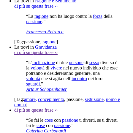
La trovi in
Ragione e Sentimento
di più su questa frase
››
“La
ragione
non ha luogo contro la
forza
della
passione
.”
Francesco Petrarca
[Tag:
passione
,
ragione
]
La trovi in
Gravidanza
di più su questa frase
››
“L’
inclinazione
di due
persone
di
sesso
diverso è
la
volontà
di
vivere
nel nuovo individuo che esse
potranno e desidereranno generare, una
volontà
che si agita nell’
incontro
dei loro
sguardi
.”
Arthur Schopenhauer
[Tag:
amore
,
concepimento
,
passione
,
seduzione
,
uomo e
donna
]
di più su questa frase
››
“Se fai le
cose
con
passione
ti diverti, se ti diverti
fai le
cose
con
passione
.”
Caterina Carbonardi