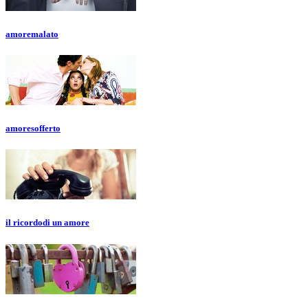
amore
malato
amore
sofferto
il ricordo
di un amore