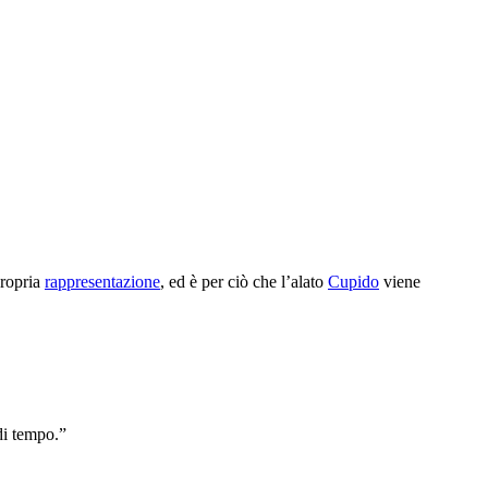
propria
rappresentazione
, ed è per ciò che l’alato
Cupido
viene
di tempo.”