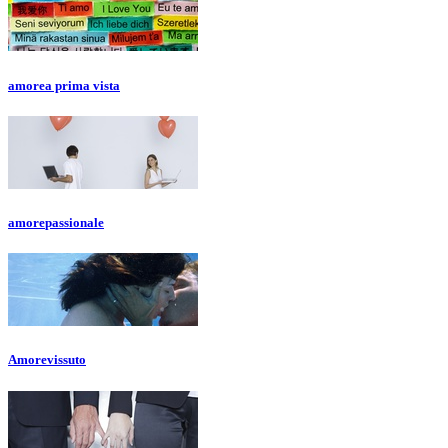
amore
a prima vista
amore
passionale
Amore
vissuto