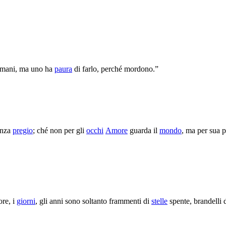
 umani, ma uno ha
paura
di farlo, perché mordono.”
senza
pregio
; ché non per gli
occhi
Amore
guarda il
mondo
, ma per sua 
ore, i
giorni
, gli anni sono soltanto frammenti di
stelle
spente, brandelli 