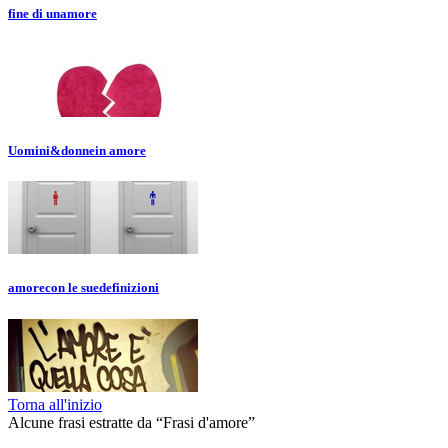
fine di un
amore
Uomini&donne
in amore
amore
con le sue
definizioni
Torna all'inizio
Alcune frasi estratte da “Frasi d'amore”