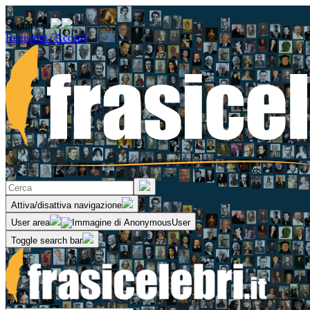
Seguici su
Registrati / Accedi
Attiva/disattiva navigazione
User area
Toggle search bar