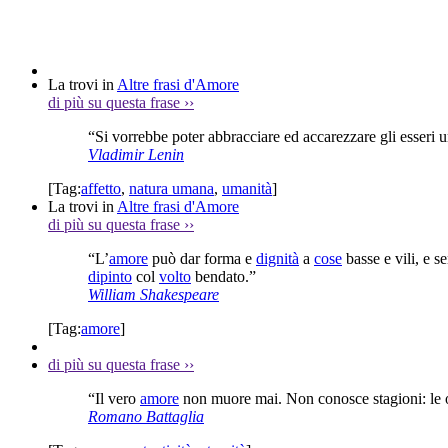
La trovi in
Altre frasi d'Amore
di più su questa frase
››
“Si vorrebbe poter abbracciare ed accarezzare gli esseri
Vladimir Lenin
[Tag:
affetto
,
natura umana
,
umanità
]
La trovi in
Altre frasi d'Amore
di più su questa frase
››
“L’
amore
può dar forma e
dignità
a
cose
basse e vili, e 
dipinto
col
volto
bendato.”
William Shakespeare
[Tag:
amore
]
di più su questa frase
››
“Il vero
amore
non muore mai. Non conosce stagioni: le 
Romano Battaglia