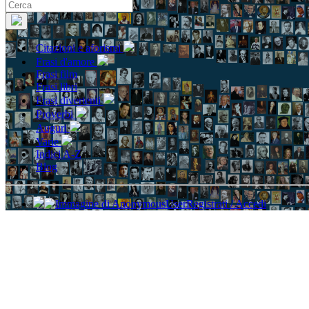
Citazioni e aforismi
Frasi d'amore
Frasi film
Frasi libri
Frasi divertenti
Proverbi
Auguri
Varie
Indici A-Z
Blog
Registrati / Accedi