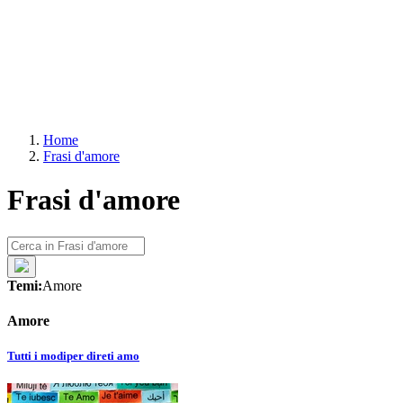
Home
Frasi d'amore
Frasi d'amore
Temi:
Amore
Amore
Tutti i modi
per dire
ti amo