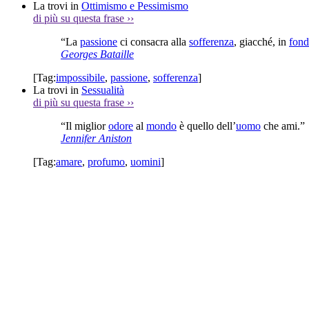
La trovi in
Ottimismo e Pessimismo
di più su questa frase
››
“La
passione
ci consacra alla
sofferenza
, giacché, in
fon
Georges Bataille
[Tag:
impossibile
,
passione
,
sofferenza
]
La trovi in
Sessualità
di più su questa frase
››
“Il miglior
odore
al
mondo
è quello dell’
uomo
che ami.”
Jennifer Aniston
[Tag:
amare
,
profumo
,
uomini
]