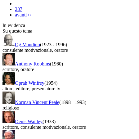
...
287
avanti
››
In evidenza
Su questo tema
Og Mandino
(1923
-
1996)
consulente motivazionale
,
oratore
Anthony Robbins
(1960)
scrittore
,
oratore
Oprah Winfrey
(1954)
attore
,
editore
,
presentatore tv
Norman Vincent Peale
(1898
-
1993)
religioso
Denis Waitley
(1933)
scrittore
,
consulente motivazionale
,
oratore