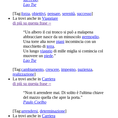
Lao Tse
[Tag:
forza
,
obiettivi
,
pensare
,
serenità
,
successo
]
La trovi anche in
Viaggiare
di più su questa frase
››
“Un albero il cui tronco si può a malapena
abbracciare nasce da un minuscolo
germoglio
.
Una torre alta nove
piani
incomincia con un
mucchietto di
terra
.
Un lungo
viaggio
di mille miglia si comincia col
muovere un
piede
.”
Lao Tse
[Tag:
cambiamento
,
crescere
,
impegno
,
pazienza
,
realizzazione
]
La trovi anche in
Carriera
di più su questa frase
››
“Non ti arrendere mai. Di solito è l'ultima chiave
del mazzo quella che apre la porta.”
Paulo Coelho
[Tag:
arrendersi
,
determinazione
]
La trovi anche in
Carriera