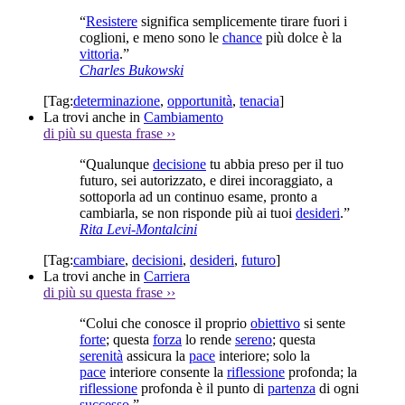
“
Resistere
significa semplicemente tirare fuori i
coglioni, e meno sono le
chance
più dolce è la
vittoria
.”
Charles Bukowski
[Tag:
determinazione
,
opportunità
,
tenacia
]
La trovi anche in
Cambiamento
di più su questa frase
››
“Qualunque
decisione
tu abbia preso per il tuo
futuro, sei autorizzato, e direi incoraggiato, a
sottoporla ad un continuo esame, pronto a
cambiarla, se non risponde più ai tuoi
desideri
.”
Rita Levi-Montalcini
[Tag:
cambiare
,
decisioni
,
desideri
,
futuro
]
La trovi anche in
Carriera
di più su questa frase
››
“Colui che conosce il proprio
obiettivo
si sente
forte
; questa
forza
lo rende
sereno
; questa
serenità
assicura la
pace
interiore; solo la
pace
interiore consente la
riflessione
profonda; la
riflessione
profonda è il punto di
partenza
di ogni
successo
.”