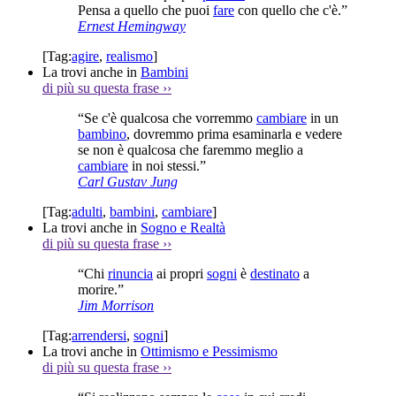
Pensa a quello che puoi
fare
con quello che c'è.”
Ernest Hemingway
[Tag:
agire
,
realismo
]
La trovi anche in
Bambini
di più su questa frase
››
“Se c'è qualcosa che vorremmo
cambiare
in un
bambino
, dovremmo prima esaminarla e vedere
se non è qualcosa che faremmo meglio a
cambiare
in noi stessi.”
Carl Gustav Jung
[Tag:
adulti
,
bambini
,
cambiare
]
La trovi anche in
Sogno e Realtà
di più su questa frase
››
“Chi
rinuncia
ai propri
sogni
è
destinato
a
morire.”
Jim Morrison
[Tag:
arrendersi
,
sogni
]
La trovi anche in
Ottimismo e Pessimismo
di più su questa frase
››