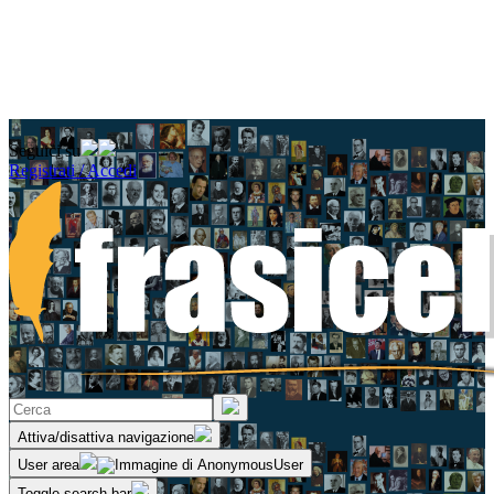
Seguici su
Registrati / Accedi
Attiva/disattiva navigazione
User area
Toggle search bar