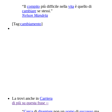
“Il
compito
più difficile nella
vita
è quello di
cambiare
se stessi.”
Nelson Mandela
[Tag:
cambiamento
]
La trovi anche in
Carriera
di più su questa frase
››
“
Cerca
di
diventare
non un
uomo
di
successo
ma