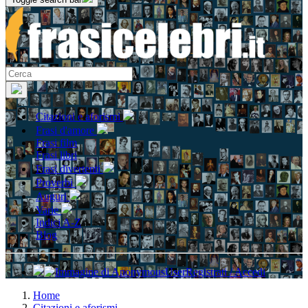
Citazioni e aforismi
Frasi d'amore
Frasi film
Frasi libri
Frasi divertenti
Proverbi
Auguri
Varie
Indici A-Z
Blog
Registrati / Accedi
Home
Citazioni e aforismi