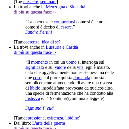
[Tag:
crescere
,
seminare
]
La trovi anche in
Menzogna e Sincerità
di più su questa frase
››
“La coerenza è
comportarsi
come si è, e non
come si è deciso di
essere
.”
Sandro Pertini
[Tag:
coerenza
,
idea di sè
]
La trovi anche in
Lussuria e Castità
di più su questa frase
››
“Il
momento
in cui un
uomo
si interroga sul
significato
e sul
valore
della
vita
, egli è malato,
dato che oggettivamente non esiste nessuna delle
due
cose
; col porre questa
domanda
uno sta
semplicemente ammettendo di avere una riserva
di
libido
insoddisfatta provocata da qualcos'altro,
una specie di fermentazione che ha condotto alla
tristezza
e...”
(continua)
(continua a leggere)
Sigmund Freud
[Tag:
depressione
,
esistenza
,
libidine
]
Dal libro:
L'arte della guerra
di più su questa frase
››