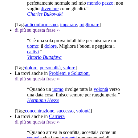
perfettamente normale nel mio
mondo
pazzo
; non
voglio
diventare
come gli altri.”
Charles Bukowski
[Tag:
anticonformismo
,
imparare
,
migliorare
]
di più su questa frase
››
“C'è una sola prova infallibile per misurare un
uomo
: il
dolore
. Migliora i buoni e peggiora i
cattivi
.”
Vittorio Buttafava
[Tag:
dolore
,
personalità
,
valore
]
La trovi anche in
Problemi e Soluzioni
di più su questa frase
››
“Quando un
uomo
rivolge tutta la
volontà
verso
una data cosa, finisce sempre per raggiungerla.”
Hermann Hesse
[Tag:
concentrazione
,
successo
,
volontà
]
La trovi anche in
Carriera
di più su questa frase
››
“Quando arriva la sconfitta, accettala come un
segnale
che i tuoi
progetti
non erano validi,