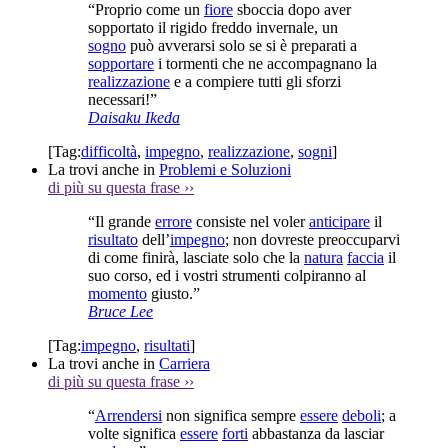
“Proprio come un
fiore
sboccia dopo aver
sopportato il rigido freddo invernale, un
sogno
può avverarsi solo se si è preparati a
sopportare
i tormenti che ne accompagnano la
realizzazione
e a compiere tutti gli sforzi
necessari!”
Daisaku Ikeda
[Tag:
difficoltà
,
impegno
,
realizzazione
,
sogni
]
La trovi anche in
Problemi e Soluzioni
di più su questa frase
››
“Il grande
errore
consiste nel voler
anticipare
il
risultato
dell’
impegno
; non dovreste preoccuparvi
di come finirà, lasciate solo che la
natura
faccia
il
suo corso, ed i vostri strumenti colpiranno al
momento
giusto.”
Bruce Lee
[Tag:
impegno
,
risultati
]
La trovi anche in
Carriera
di più su questa frase
››
“
Arrendersi
non significa sempre
essere
deboli
; a
volte significa
essere
forti
abbastanza da lasciar