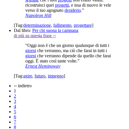
ricostruisci quei
progetti
, e issa di nuovo le vele
verso il tuo agognato
desiderio
.”
Napoleon Hill
[Tag:
determinazione
,
fallimento
,
progettare
]
Dal libro:
Per chi suona la campana
di più su questa frase
››
“Oggi non è che un giorno qualunque di tutti i
giorni
che verranno, ma ciò che farai in tutti i
giorni
che verranno dipende da quello che farai
oggi. È stato così tante volte.”
Ernest Hemingway
[Tag:
agire
,
futuro
,
impegno
]
‹‹
indietro
1
2
3
4
5
6
7
8