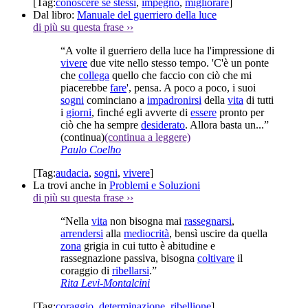
[Tag:
conoscere se stessi
,
impegno
,
migliorare
]
Dal libro:
Manuale del guerriero della luce
di più su questa frase
››
“A volte il guerriero della luce ha l'impressione di
vivere
due vite nello stesso tempo. 'C'è un ponte
che
collega
quello che faccio con ciò che mi
piacerebbe
fare
', pensa. A poco a poco, i suoi
sogni
cominciano a
impadronirsi
della
vita
di tutti
i
giorni
, finché egli avverte di
essere
pronto per
ciò che ha sempre
desiderato
. Allora basta un...”
(continua)
(continua a leggere)
Paulo Coelho
[Tag:
audacia
,
sogni
,
vivere
]
La trovi anche in
Problemi e Soluzioni
di più su questa frase
››
“Nella
vita
non bisogna mai
rassegnarsi
,
arrendersi
alla
mediocrità
, bensì uscire da quella
zona
grigia in cui tutto è abitudine e
rassegnazione passiva, bisogna
coltivare
il
coraggio di
ribellarsi
.”
Rita Levi-Montalcini
[Tag:
coraggio
,
determinazione
,
ribellione
]