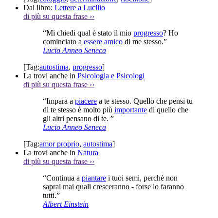
Dal libro:
Lettere a Lucilio
di più su questa frase
››
“Mi chiedi qual è stato il mio
progresso
? Ho
cominciato a
essere
amico
di me stesso.”
Lucio Anneo Seneca
[Tag:
autostima
,
progresso
]
La trovi anche in
Psicologia e Psicologi
di più su questa frase
››
“Impara a
piacere
a te stesso. Quello che pensi tu
di te stesso è molto più
importante
di quello che
gli altri pensano di te. ”
Lucio Anneo Seneca
[Tag:
amor proprio
,
autostima
]
La trovi anche in
Natura
di più su questa frase
››
“Continua a
piantare
i tuoi semi, perché non
saprai mai quali cresceranno - forse lo faranno
tutti.”
Albert Einstein