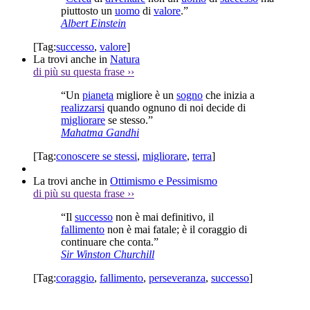
piuttosto un
uomo
di
valore
.”
Albert Einstein
[Tag:
successo
,
valore
]
La trovi anche in
Natura
di più su questa frase
››
“Un
pianeta
migliore è un
sogno
che inizia a
realizzarsi
quando ognuno di noi decide di
migliorare
se stesso.”
Mahatma Gandhi
[Tag:
conoscere se stessi
,
migliorare
,
terra
]
La trovi anche in
Ottimismo e Pessimismo
di più su questa frase
››
“Il
successo
non è mai definitivo, il
fallimento
non è mai fatale; è il coraggio di
continuare che conta.”
Sir Winston Churchill
[Tag:
coraggio
,
fallimento
,
perseveranza
,
successo
]