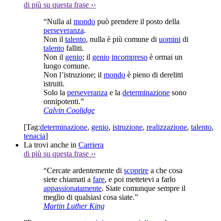
di più su questa frase
››
“Nulla al
mondo
può prendere il posto della
perseveranza
.
Non il
talento
, nulla è più comune di
uomini
di
talento
falliti.
Non il
genio
; il
genio
incompreso
è ormai un
luogo comune.
Non l’istruzione; il
mondo
è pieno di derelitti
istruiti.
Solo la
perseveranza
e la
determinazione
sono
onnipotenti.”
Calvin Coolidge
[Tag:
determinazione
,
genio
,
istruzione
,
realizzazione
,
talento
,
tenacia
]
La trovi anche in
Carriera
di più su questa frase
››
“Cercate ardentemente di
scoprire
a che cosa
siete chiamati a
fare
, e poi mettetevi a farlo
appassionatamente
. Siate comunque sempre il
meglio di qualsiasi cosa siate.”
Martin Luther King