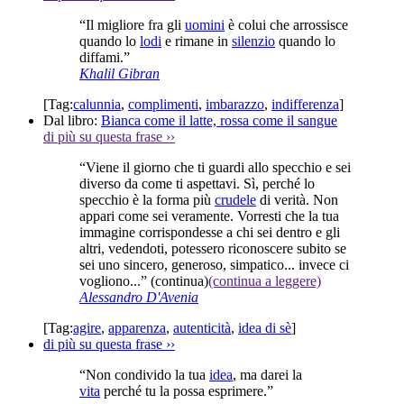
“Il migliore fra gli
uomini
è colui che arrossisce
quando lo
lodi
e rimane in
silenzio
quando lo
diffami.”
Khalil Gibran
[Tag:
calunnia
,
complimenti
,
imbarazzo
,
indifferenza
]
Dal libro:
Bianca come il latte, rossa come il sangue
di più su questa frase
››
“Viene il giorno che ti guardi allo specchio e sei
diverso da come ti aspettavi. Sì, perché lo
specchio è la forma più
crudele
di verità. Non
appari come sei veramente. Vorresti che la tua
immagine corrispondesse a chi sei dentro e gli
altri, vedendoti, potessero riconoscere subito se
sei uno sincero, generoso, simpatico... invece ci
vogliono...”
(continua)
(continua a leggere)
Alessandro D'Avenia
[Tag:
agire
,
apparenza
,
autenticità
,
idea di sè
]
di più su questa frase
››
“Non condivido la tua
idea
, ma darei la
vita
perché tu la possa esprimere.”