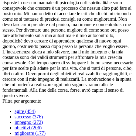
risposte in nessun manuale di psicologia o di spiritualità e sono
consapevole che crescere è un processo che nessun altro può fare al
posto mio. Mi hanno detto di accettare le critiche di chi mi circonda
come se si trattasse di preziosi consigli su come migliorarmi. Non
devo lasciarmi prendere dal panico, ma rimanere concentrato su me
stesso. Per diventare una persona migliore di come sono ora posso
fare affidamento sulla mia autostima e il mio autocontrollo,
dopodiché devo cercare di apprendere qualcosa di nuovo ogni
giorno, costruendo passo dopo passo la persona che voglio essere.
L’inesperienza gioca a mio sfavore, ma il mio impegno e la mia
costanza sono dei validi strumenti per affrontare la mia crescita
consapevole. Col tempo spero di sviluppare il buon senso necessario
per fare scelte più adatte per la mia vita, che si tratti di persone, cibo,
libri o altro. Devo pormi degli obiettivi realizzabili e raggiungibili, e
cercare con il mio impegno di realizzarli. La motivazione e la spinta
che mi porterà a realizzare ogni mio sogno saranno alleate
fondamentali. Alla fine della corsa, forse, avrò capito il senso di
questo vivere.
Filtra per argomento
agire (454)
successo (376)
impegno (272)
obiettivi (206)
migliorare (177)