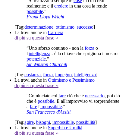
“Si realizzano sempre le
cose
in cui credi
realmente; e il
credere
in una cosa la rende
possibile
.”
Frank Lloyd Wright
[Tag:
determinazione
,
ottimismo
,
successo
]
La trovi anche in
Carriera
di più su questa frase
››
“Uno sforzo continuo - non la
forza
o
l'
intelligenza
- è la chiave che sprigiona il nostro
potenziale
.”
Sir Winston Churchill
[Tag:
costanza
,
forza
,
impegno
,
intelligenza
]
La trovi anche in
Ottimismo e Pessimismo
di più su questa frase
››
“Cominciate col
fare
ciò che è
necessario
, poi ciò
che è
possibile
. E all'improvviso vi sorprenderete
a
fare
l'
impossibile
.”
San Francesco d'Assisi
[Tag:
agire
,
bisogni
,
impossibile
,
possibilità
]
La trovi anche in
Superbia e Umiltà
di più su questa frase
››