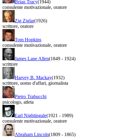
Brian Tracy
(1944)
consulente motivazionale
,
oratore
Zig Ziglar
(1926)
scrittore
,
oratore
Tom Hopkins
consulente motivazionale
,
oratore
James Lane Allen
(1849
-
1924)
scrittore
Harvey B. Mackay
(1932)
scrittore
,
uomo d'affari
,
giornalista
Pietro Trabucchi
psicologo
,
atleta
Earl Nightingale
(1921
-
1989)
consulente motivazionale
,
oratore
Abraham Lincoln
(1809
-
1865)