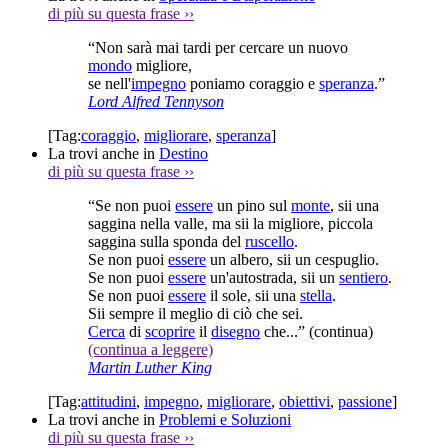
di più su questa frase
››
“Non sarà mai tardi per cercare un nuovo
mondo
migliore,
se nell'
impegno
poniamo coraggio e
speranza
.”
Lord Alfred Tennyson
[Tag:
coraggio
,
migliorare
,
speranza
]
La trovi anche in
Destino
di più su questa frase
››
“Se non puoi
essere
un pino sul
monte
, sii una
saggina nella valle, ma sii la migliore, piccola
saggina sulla sponda del
ruscello
.
Se non puoi
essere
un albero, sii un cespuglio.
Se non puoi
essere
un'autostrada, sii un
sentiero
.
Se non puoi
essere
il sole, sii una
stella
.
Sii sempre il meglio di ciò che sei.
Cerca
di
scoprire
il
disegno
che...”
(continua)
(continua a leggere)
Martin Luther King
[Tag:
attitudini
,
impegno
,
migliorare
,
obiettivi
,
passione
]
La trovi anche in
Problemi e Soluzioni
di più su questa frase
››