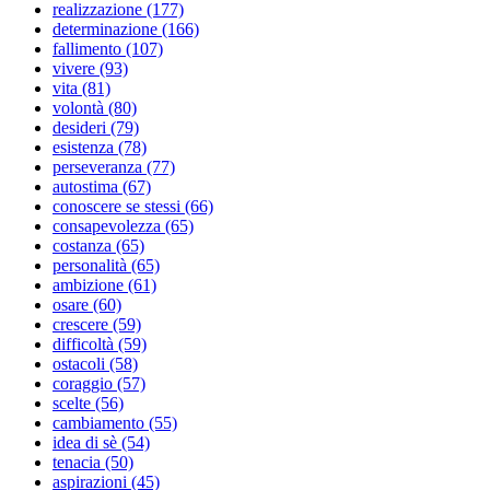
realizzazione (177)
determinazione (166)
fallimento (107)
vivere (93)
vita (81)
volontà (80)
desideri (79)
esistenza (78)
perseveranza (77)
autostima (67)
conoscere se stessi (66)
consapevolezza (65)
costanza (65)
personalità (65)
ambizione (61)
osare (60)
crescere (59)
difficoltà (59)
ostacoli (58)
coraggio (57)
scelte (56)
cambiamento (55)
idea di sè (54)
tenacia (50)
aspirazioni (45)