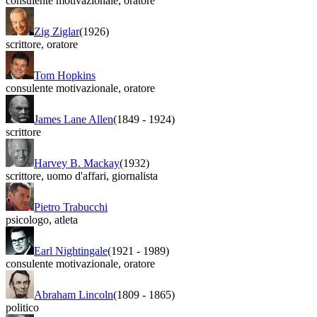
consulente motivazionale
,
oratore
Zig Ziglar
(1926)
scrittore
,
oratore
Tom Hopkins
consulente motivazionale
,
oratore
James Lane Allen
(1849
-
1924)
scrittore
Harvey B. Mackay
(1932)
scrittore
,
uomo d'affari
,
giornalista
Pietro Trabucchi
psicologo
,
atleta
Earl Nightingale
(1921
-
1989)
consulente motivazionale
,
oratore
Abraham Lincoln
(1809
-
1865)
politico