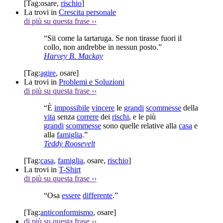
[Tag:
osare
,
rischio
]
La trovi in
Crescita personale
di più su questa frase
››
“Sii come la tartaruga. Se non tirasse fuori il
collo, non andrebbe in nessun posto.”
Harvey B. Mackay
[Tag:
agire
,
osare
]
La trovi in
Problemi e Soluzioni
di più su questa frase
››
“È
impossibile
vincere
le
grandi
scommesse
della
vita
senza
correre
dei
rischi
, e le più
grandi
scommesse
sono quelle relative alla
casa
e
alla
famiglia
.”
Teddy Roosevelt
[Tag:
casa
,
famiglia
,
osare
,
rischio
]
La trovi in
T-Shirt
di più su questa frase
››
“Osa
essere
differente
.”
[Tag:
anticonformismo
,
osare
]
di più su questa frase
››