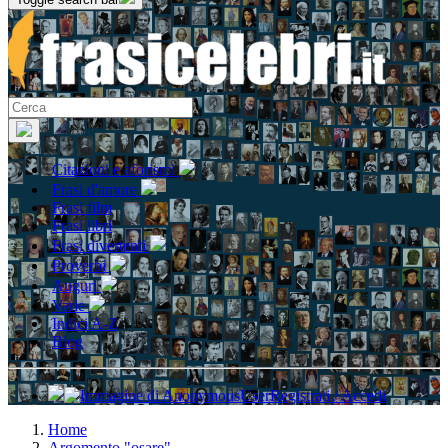
Citazioni e aforismi
Frasi d'amore
Frasi film
Frasi libri
Frasi divertenti
Proverbi
Auguri
Varie
Indici A-Z
Blog
Registrati / Accedi
Home
Argomento "osare"