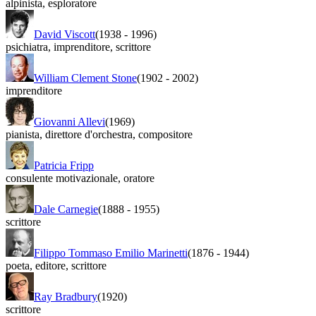
alpinista
,
esploratore
David Viscott
(1938
-
1996)
psichiatra
,
imprenditore
,
scrittore
William Clement Stone
(1902
-
2002)
imprenditore
Giovanni Allevi
(1969)
pianista
,
direttore d'orchestra
,
compositore
Patricia Fripp
consulente motivazionale
,
oratore
Dale Carnegie
(1888
-
1955)
scrittore
Filippo Tommaso Emilio Marinetti
(1876
-
1944)
poeta
,
editore
,
scrittore
Ray Bradbury
(1920)
scrittore