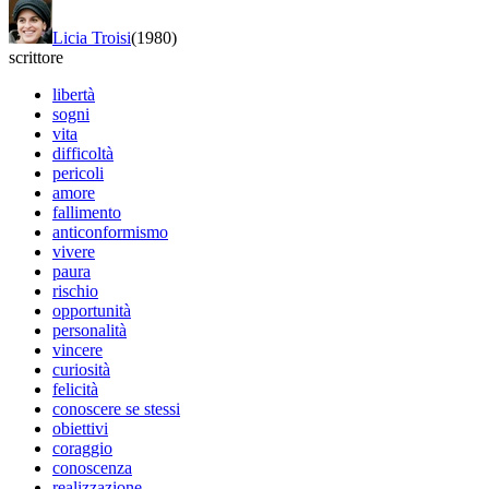
Licia Troisi
(1980)
scrittore
libertà
sogni
vita
difficoltà
pericoli
amore
fallimento
anticonformismo
vivere
paura
rischio
opportunità
personalità
vincere
curiosità
felicità
conoscere se stessi
obiettivi
coraggio
conoscenza
realizzazione