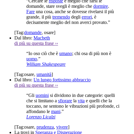
“Cercare le
risposte
è meglio che farsi le
domande, stare svegli è meglio che
dormire
.
Fare
una cosa, anche se dovesse rivelarsi il più
grande, il più
tremendo
degli
errori
, è
decisamente meglio del non averci provato.”
[Tag:
domande
,
osare
]
Dal libro:
Macbeth
di più su questa frase
››
“Io oso ciò che è
umano
; chi osa di più non è
uomo
.”
William Shakespeare
[Tag:
osare
,
umanità
]
Dal libro:
Un lungo fortissimo abbraccio
di più su questa frase
››
“Gli
uomini
si dividono in due categorie: quelli
che si limitano a
sfiorare
la
vita
e quelli che la
toccano, ne sentono le vibrazioni più profonde, ci
affondano le
mani
.”
Lorenzo Licalzi
[Tag:
osare
,
prudenza
,
vivere
]
La trovi in
Speranza e Disperazione