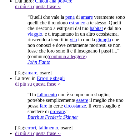
Dal libro:
Chiedi alla polvere
di più su questa frase
››
“Quelli che vale la
pena
di
amare
veramente sono
quelli che ti rendono
estraneo
a te stesso. Quelli
che riescono a estirparti dal tuo
habitat
e dal tuo
viaggio
, e ti trapiantano in un altro ecosistema,
riuscendo a tenerti in
vita
in quella
giungla
che
non conosci e dove certamente moriresti se non
fosse che loro sono lì e ti insegnano i passi i...”
(continua)
(continua a leggere)
John Fante
[Tag:
amare
,
osare
]
La trovi in
Errori e sbagli
di più su questa frase
››
“Un
fallimento
non è sempre uno sbaglio;
potrebbe semplicemente
essere
il meglio che uno
possa
fare
in certe
circostanze
. Il vero sbaglio è
smettere di
provare
.”
Burrhus Frederic Skinner
[Tag:
errori
,
fallimento
,
osare
]
di più su questa frase
››