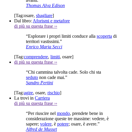
avanti.”
Thomas Alva Edison
[Tag:
osare
,
sbagliare
]
Dal libro:
Aforismi e metafore
di più su questa frase
››
“Esplorare i propri limiti conduce alla
scoperta
di
territori vastissimi.”
Enrico Maria Secci
[Tag:
comprendere
,
limiti
,
osare
]
di più su questa frase
››
“Chi cammina talvolta cade. Solo chi sta
seduto
non cade mai.”
Sandro Pertini
[Tag:
agire
,
osare
,
rischio
]
La trovi in
Carriera
di più su questa frase
››
“Per riuscire nel
mondo
, prendete bene in
considerazione queste tre massime: vedere, è
sapere;
volere
, è
potere
; osare, è avere.”
Alfred de Musset