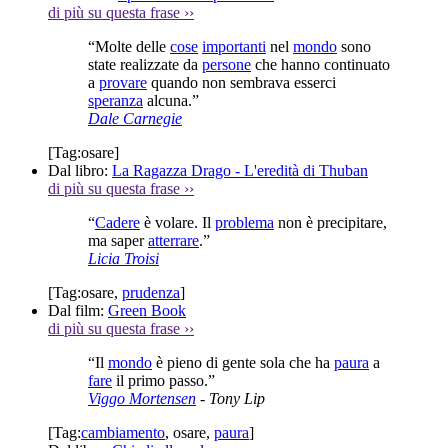
di più su questa frase
››
“Molte delle
cose
importanti
nel
mondo
sono
state realizzate da
persone
che hanno continuato
a
provare
quando non sembrava esserci
speranza
alcuna.”
Dale Carnegie
[Tag:
osare
]
Dal libro:
La Ragazza Drago - L'eredità di Thuban
di più su questa frase
››
“
Cadere
è volare. Il
problema
non è precipitare,
ma saper
atterrare
.”
Licia Troisi
[Tag:
osare
,
prudenza
]
Dal film:
Green Book
di più su questa frase
››
“Il
mondo
è pieno di gente sola che ha
paura
a
fare
il primo passo.”
Viggo Mortensen
- Tony Lip
[Tag:
cambiamento
,
osare
,
paura
]