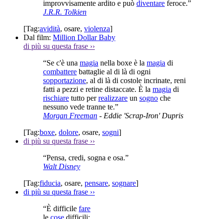
improvvisamente ardito e può
diventare
feroce.”
J.R.R. Tolkien
[Tag:
avidità
,
osare
,
violenza
]
Dal film:
Million Dollar Baby
di più su questa frase
››
“Se c'è una
magia
nella boxe è la
magia
di
combattere
battaglie al di là di ogni
sopportazione
, al di là di costole incrinate, reni
fatti a pezzi e retine distaccate. È la
magia
di
rischiare
tutto per
realizzare
un
sogno
che
nessuno vede tranne te.”
Morgan Freeman
- Eddie 'Scrap-Iron' Dupris
[Tag:
boxe
,
dolore
,
osare
,
sogni
]
di più su questa frase
››
“Pensa, credi, sogna e osa.”
Walt Disney
[Tag:
fiducia
,
osare
,
pensare
,
sognare
]
di più su questa frase
››
“È difficile
fare
le
cose
difficili: