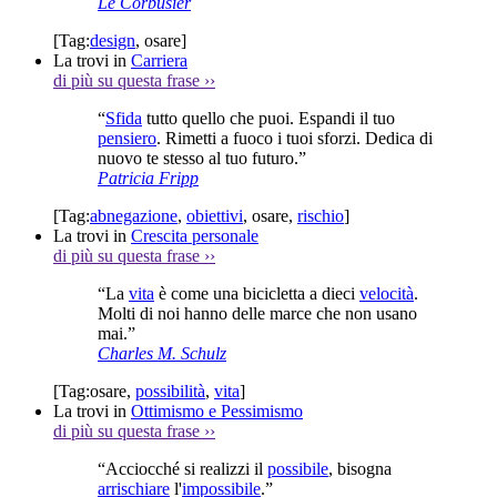
Le Corbusier
[Tag:
design
,
osare
]
La trovi in
Carriera
di più su questa frase
››
“
Sfida
tutto quello che puoi. Espandi il tuo
pensiero
. Rimetti a fuoco i tuoi sforzi. Dedica di
nuovo te stesso al tuo futuro.”
Patricia Fripp
[Tag:
abnegazione
,
obiettivi
,
osare
,
rischio
]
La trovi in
Crescita personale
di più su questa frase
››
“La
vita
è come una bicicletta a dieci
velocità
.
Molti di noi hanno delle marce che non usano
mai.”
Charles M. Schulz
[Tag:
osare
,
possibilità
,
vita
]
La trovi in
Ottimismo e Pessimismo
di più su questa frase
››
“Acciocché si realizzi il
possibile
, bisogna
arrischiare
l'
impossibile
.”