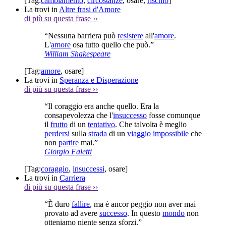
[Tag:
cambiamento
,
circostanze
,
osare
,
rischio
]
La trovi in
Altre frasi d'Amore
di più su questa frase
››
“Nessuna barriera può
resistere
all'
amore
.
L'
amore
osa tutto quello che può.”
William Shakespeare
[Tag:
amore
,
osare
]
La trovi in
Speranza e Disperazione
di più su questa frase
››
“Il coraggio era anche quello. Era la
consapevolezza che l'
insuccesso
fosse comunque
il
frutto
di un
tentativo
. Che talvolta è meglio
perdersi
sulla
strada
di un
viaggio
impossibile
che
non
partire
mai.”
Giorgio Faletti
[Tag:
coraggio
,
insuccessi
,
osare
]
La trovi in
Carriera
di più su questa frase
››
“È duro
fallire
, ma è ancor peggio non aver mai
provato ad avere
successo
. In questo
mondo
non
otteniamo niente senza sforzi.”