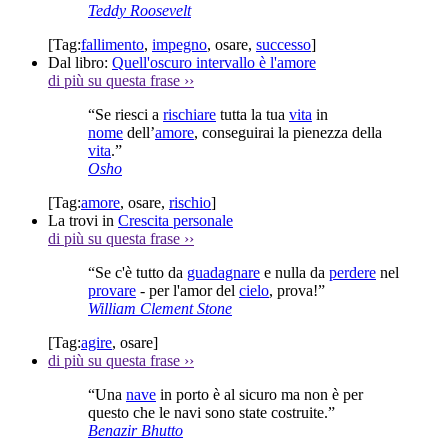
Teddy Roosevelt
[Tag:
fallimento
,
impegno
,
osare
,
successo
]
Dal libro:
Quell'oscuro intervallo è l'amore
di più su questa frase
››
“Se riesci a
rischiare
tutta la tua
vita
in
nome
dell’
amore
, conseguirai la pienezza della
vita
.”
Osho
[Tag:
amore
,
osare
,
rischio
]
La trovi in
Crescita personale
di più su questa frase
››
“Se c'è tutto da
guadagnare
e nulla da
perdere
nel
provare
- per l'amor del
cielo
, prova!”
William Clement Stone
[Tag:
agire
,
osare
]
di più su questa frase
››
“Una
nave
in porto è al sicuro ma non è per
questo che le navi sono state costruite.”
Benazir Bhutto