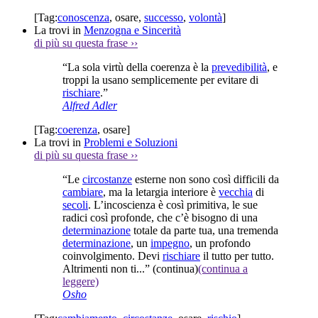
[Tag:
conoscenza
,
osare
,
successo
,
volontà
]
La trovi in
Menzogna e Sincerità
di più su questa frase
››
“La sola virtù della coerenza è la
prevedibilità
, e
troppi la usano semplicemente per evitare di
rischiare
.”
Alfred Adler
[Tag:
coerenza
,
osare
]
La trovi in
Problemi e Soluzioni
di più su questa frase
››
“Le
circostanze
esterne non sono così difficili da
cambiare
, ma la letargia interiore è
vecchia
di
secoli
. L’incoscienza è così primitiva, le sue
radici così profonde, che c’è bisogno di una
determinazione
totale da parte tua, una tremenda
determinazione
, un
impegno
, un profondo
coinvolgimento. Devi
rischiare
il tutto per tutto.
Altrimenti non ti...”
(continua)
(continua a
leggere)
Osho