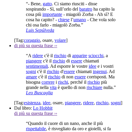
“- Bene,
gatto
. Ci siamo riusciti - disse
sospirando - Sì, sull’orlo del
baratro
ha capito la
cosa più
importante
- miagolò Zorba - Ah sì? E
cosa ha capito? -
chiese
l’
umano
- Che vola solo
chi osa farlo - miagolò Zorba.”
Luis Sepúlveda
[Tag:
coraggio
,
osare
,
volare
]
di più su questa frase
››
“A
ridere
c'è il
rischio
di
apparire
sciocchi
, a
piangere
c'è il
rischio
di
essere
chiamati
sentimentali
. Ad esporre le vostre
idee
e i vostri
sogni
c'è il
rischio
d'
essere
chiamati
ingenui
. Ad
amare
c'è il
rischio
di non
essere
corrisposti. Ma
bisogna
correre
i
rischi
, perché il
rischio
più
grande nella
vita
è quello di non
rischiare
nulla.”
Leo Buscaglia
[Tag:
esistenza
,
idee
,
osare
,
piangere
,
ridere
,
rischio
,
sogni
]
Dal libro:
Lo Hobbit
di più su questa frase
››
“Quando il cuore di un nano, anche il più
rispettabile
, è risvegliato da oro e gioielli, si fa