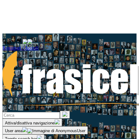
Seguici su
Registrati / Accedi
Attiva/disattiva navigazione
User area
Toggle search bar