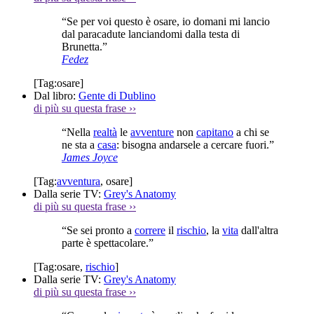
“Se per voi questo è osare, io domani mi lancio
dal paracadute lanciandomi dalla testa di
Brunetta.”
Fedez
[Tag:
osare
]
Dal libro:
Gente di Dublino
di più su questa frase
››
“Nella
realtà
le
avventure
non
capitano
a chi se
ne sta a
casa
: bisogna andarsele a cercare fuori.”
James Joyce
[Tag:
avventura
,
osare
]
Dalla serie TV:
Grey's Anatomy
di più su questa frase
››
“Se sei pronto a
correre
il
rischio
, la
vita
dall'altra
parte è spettacolare.”
[Tag:
osare
,
rischio
]
Dalla serie TV:
Grey's Anatomy
di più su questa frase
››