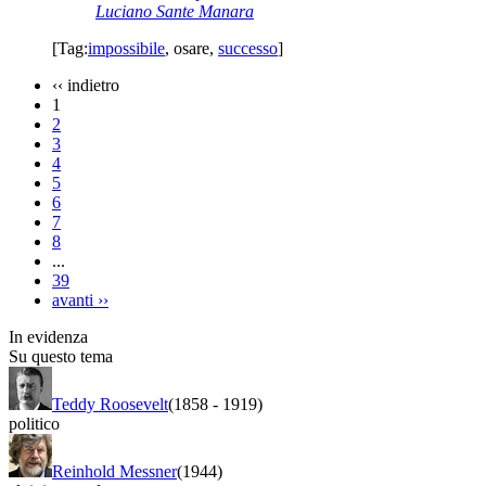
Luciano Sante Manara
[Tag:
impossibile
,
osare
,
successo
]
‹‹
indietro
1
2
3
4
5
6
7
8
...
39
avanti
››
In evidenza
Su questo tema
Teddy Roosevelt
(1858
-
1919)
politico
Reinhold Messner
(1944)