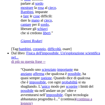
parlare al
sordo
mostrare
la
rosa
al
cieco
.
Bambini
, imparate
a
fare
le
cose
difficili:
dare la
mano
al
cieco
,
cantare
per il
sordo
,
liberare gli
schiavi
che si credono
liberi
.”
Gianni Rodari
[Tag:
bambini
,
coraggio
,
difficoltà
,
osare
]
Dal libro:
Fisica dell'impossibile. Un'esplorazione scientifica
nel...
di più su questa frase
››
“Quando uno
scienziato
importante
ma
anziano
afferma
che qualcosa è
possibile
, ha
quasi sempre
ragione
. Quando dice di qualcosa
che è
impossibile
, con ogni
probabilità
si sta
sbagliando. L’
unico
modo per
scoprire
i limiti del
possibile
sta nell’andare un po’ oltre e
avventurarsi nell’
impossibile
. Ogni tecnologia
abbastanza progredita è...”
(continua)
(continua a
leggere)