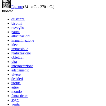
Epicuro
(341 a.C.
-
270 a.C.)
filosofo
esistenza
bisogni
risveglio
paura
allucinazioni
immaginazione
idee
impossibile
realizzazione
obiettivi
vita
interpretazione
adattamento
vivere
desideri
utopia
agire
mondo
fantasticare
sogni
verità