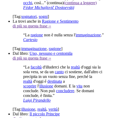
occhi
, così...”
(continua)
(continua a leggere)
Fëdor Michajlovič Dostoevskij
[Tag:
sognatori
,
sogni
]
La trovi anche in
Ragione e Sentimento
di più su questa frase
››
“La
ragione
non è nulla senza l'
immaginazione
.”
Cartesio
[Tag:
immaginazione
,
ragione
]
Dal libro:
Uno, nessuno e centomila
di più su questa frase
››
“La
facoltà
d'illuderci che la
realtà
d'oggi sia la
sola vera, se da un
canto
ci sostiene, dall'altro ci
precipita in un vuoto senza fine, perché la
realtà
d'oggi é
destinata
a
scoprire
l'
illusione
domani. E la
vita
non
conclude. Non può
concludere
. Se domani
conclude, è finita.”
Luigi Pirandello
[Tag:
illusione
,
realtà
,
verità
]
Dal libro:
Il piccolo Principe