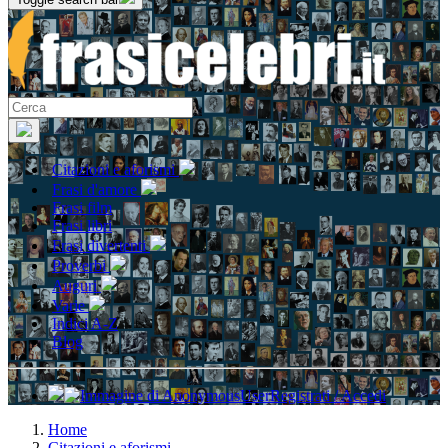
Citazioni e aforismi
Frasi d'amore
Frasi film
Frasi libri
Frasi divertenti
Proverbi
Auguri
Varie
Indici A-Z
Blog
Registrati / Accedi
Home
Citazioni e aforismi