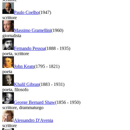
Paulo Coelho
(1947)
scrittore
Massimo Gramellini
(1960)
giornalista
Fernando Pessoa
(1888
-
1935)
poeta
,
scrittore
John Keats
(1795
-
1821)
poeta
Khalil Gibran
(1883
-
1931)
poeta
,
filosofo
George Bernard Shaw
(1856
-
1950)
scrittore
,
drammaturgo
Alessandro D'Avenia
scrittore