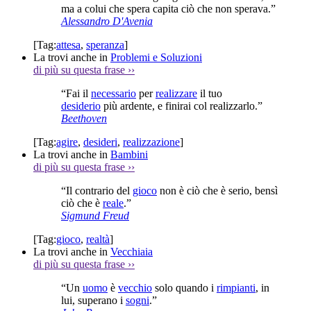
ma a colui che spera capita ciò che non sperava.”
Alessandro D'Avenia
[Tag:
attesa
,
speranza
]
La trovi anche in
Problemi e Soluzioni
di più su questa frase
››
“Fai il
necessario
per
realizzare
il tuo
desiderio
più ardente, e finirai col realizzarlo.”
Beethoven
[Tag:
agire
,
desideri
,
realizzazione
]
La trovi anche in
Bambini
di più su questa frase
››
“Il contrario del
gioco
non è ciò che è serio, bensì
ciò che è
reale
.”
Sigmund Freud
[Tag:
gioco
,
realtà
]
La trovi anche in
Vecchiaia
di più su questa frase
››
“Un
uomo
è
vecchio
solo quando i
rimpianti
, in
lui, superano i
sogni
.”