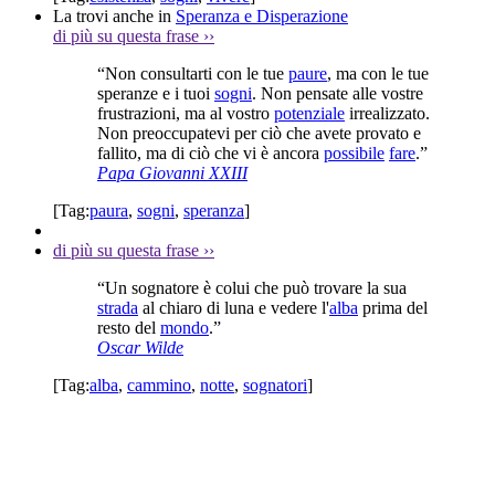
La trovi anche in
Speranza e Disperazione
di più su questa frase
››
“Non consultarti con le tue
paure
, ma con le tue
speranze e i tuoi
sogni
. Non pensate alle vostre
frustrazioni, ma al vostro
potenziale
irrealizzato.
Non preoccupatevi per ciò che avete provato e
fallito, ma di ciò che vi è ancora
possibile
fare
.”
Papa Giovanni XXIII
[Tag:
paura
,
sogni
,
speranza
]
di più su questa frase
››
“Un sognatore è colui che può trovare la sua
strada
al chiaro di luna e vedere l'
alba
prima del
resto del
mondo
.”
Oscar Wilde
[Tag:
alba
,
cammino
,
notte
,
sognatori
]