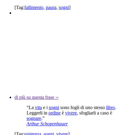
[Tag:
fallimento
,
paura
,
sogni
]
di più su questa frase
››
“La
vita
e i
sogni
sono fogli di uno stesso
libro
.
Leggerli in
ordine
è
vivere
, sfogliarli a caso è
sognare
.”
Arthur Schopenhauer
[Tag:
esistenza
,
sogni
,
vivere
]