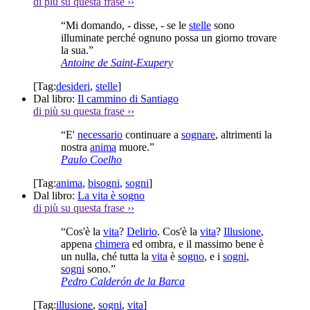
di più su questa frase
››
“Mi domando, - disse, - se le
stelle
sono
illuminate perché ognuno possa un giorno trovare
la sua.”
Antoine de Saint-Exupery
[Tag:
desideri
,
stelle
]
Dal libro:
Il cammino di Santiago
di più su questa frase
››
“E'
necessario
continuare a
sognare
, altrimenti la
nostra
anima
muore.”
Paulo Coelho
[Tag:
anima
,
bisogni
,
sogni
]
Dal libro:
La vita è sogno
di più su questa frase
››
“Cos'è la
vita
?
Delirio
. Cos'è la
vita
?
Illusione
,
appena
chimera
ed ombra, e il massimo bene è
un nulla, ché tutta la
vita
è
sogno
, e i
sogni
,
sogni
sono.”
Pedro Calderón de la Barca
[Tag:
illusione
,
sogni
,
vita
]