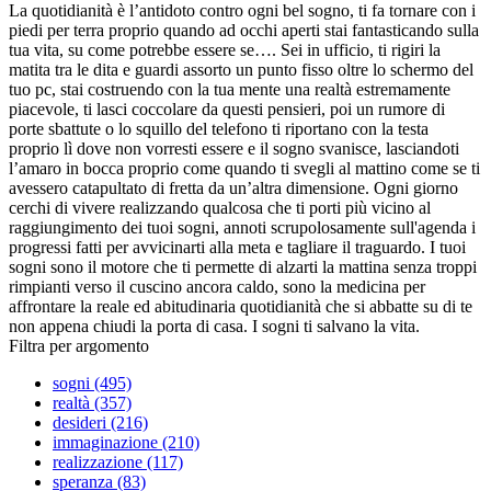
La quotidianità è l’antidoto contro ogni bel sogno, ti fa tornare con i
piedi per terra proprio quando ad occhi aperti stai fantasticando sulla
tua vita, su come potrebbe essere se…. Sei in ufficio, ti rigiri la
matita tra le dita e guardi assorto un punto fisso oltre lo schermo del
tuo pc, stai costruendo con la tua mente una realtà estremamente
piacevole, ti lasci coccolare da questi pensieri, poi un rumore di
porte sbattute o lo squillo del telefono ti riportano con la testa
proprio lì dove non vorresti essere e il sogno svanisce, lasciandoti
l’amaro in bocca proprio come quando ti svegli al mattino come se ti
avessero catapultato di fretta da un’altra dimensione. Ogni giorno
cerchi di vivere realizzando qualcosa che ti porti più vicino al
raggiungimento dei tuoi sogni, annoti scrupolosamente sull'agenda i
progressi fatti per avvicinarti alla meta e tagliare il traguardo. I tuoi
sogni sono il motore che ti permette di alzarti la mattina senza troppi
rimpianti verso il cuscino ancora caldo, sono la medicina per
affrontare la reale ed abitudinaria quotidianità che si abbatte su di te
non appena chiudi la porta di casa. I sogni ti salvano la vita.
Filtra per argomento
sogni (495)
realtà (357)
desideri (216)
immaginazione (210)
realizzazione (117)
speranza (83)