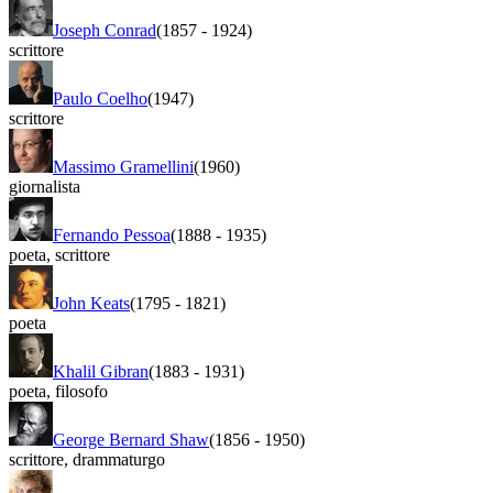
Joseph Conrad
(1857
-
1924)
scrittore
Paulo Coelho
(1947)
scrittore
Massimo Gramellini
(1960)
giornalista
Fernando Pessoa
(1888
-
1935)
poeta
,
scrittore
John Keats
(1795
-
1821)
poeta
Khalil Gibran
(1883
-
1931)
poeta
,
filosofo
George Bernard Shaw
(1856
-
1950)
scrittore
,
drammaturgo