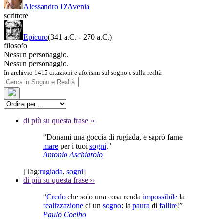
Alessandro D'Avenia
scrittore
Epicuro
(341 a.C.
-
270 a.C.)
filosofo
Nessun personaggio.
Nessun personaggio.
In archivio 1415 citazioni e aforismi sul sogno e sulla realtà
di più su questa frase
››
“Donami una goccia di rugiada, e saprò farne
mare
per i tuoi
sogni
.”
Antonio Aschiarolo
[Tag:
rugiada
,
sogni
]
di più su questa frase
››
“
Credo
che solo una cosa renda
impossibile
la
realizzazione
di un
sogno
: la
paura
di
fallire
!”
Paulo Coelho