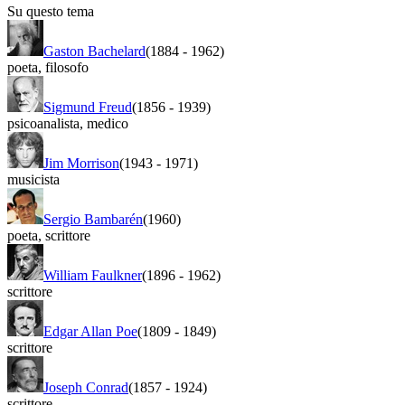
Su questo tema
Gaston Bachelard
(1884
-
1962)
poeta
,
filosofo
Sigmund Freud
(1856
-
1939)
psicoanalista
,
medico
Jim Morrison
(1943
-
1971)
musicista
Sergio Bambarén
(1960)
poeta
,
scrittore
William Faulkner
(1896
-
1962)
scrittore
Edgar Allan Poe
(1809
-
1849)
scrittore
Joseph Conrad
(1857
-
1924)
scrittore