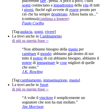
piacerebbe
fare
', pensa. A poco a poco, i suoi
sogni
cominciano a
impadronirsi
della
vita
di tutti
i
giorni
, finché egli avverte di
essere
pronto per
ciò che ha sempre
desiderato
. Allora basta un...”
(continua)
(continua a leggere)
Paulo Coelho
[Tag:
audacia
,
sogni
,
vivere
]
La trovi anche in
Cambiamento
di più su questa frase
››
“Non abbiamo bisogno della
magia
per
cambiare
il
mondo
: abbiamo già dentro di noi
tutto il
potere
di cui abbiamo bisogno, abbiamo il
potere
di
immaginare
le
cose
migliori di quelle
che sono.”
J.K. Rowling
[Tag:
cambiamento
,
immaginazione
,
magia
]
La trovi anche in
Sport
di più su questa frase
››
“A volte il
vincitore
è semplicemente un
sognatore che non ha mai mollato.”
Jim Morrison