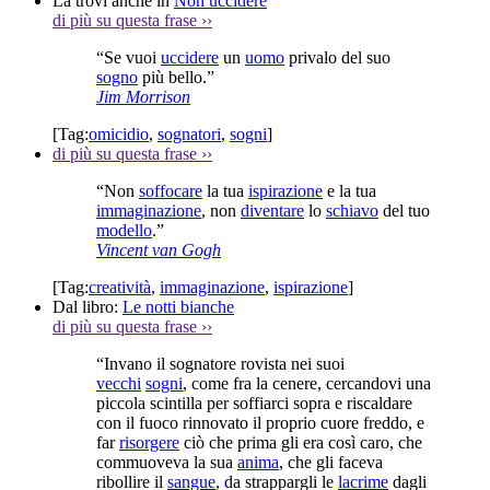
La trovi anche in
Non uccidere
di più su questa frase
››
“Se vuoi
uccidere
un
uomo
privalo del suo
sogno
più bello.”
Jim Morrison
[Tag:
omicidio
,
sognatori
,
sogni
]
di più su questa frase
››
“Non
soffocare
la tua
ispirazione
e la tua
immaginazione
, non
diventare
lo
schiavo
del tuo
modello
.”
Vincent van Gogh
[Tag:
creatività
,
immaginazione
,
ispirazione
]
Dal libro:
Le notti bianche
di più su questa frase
››
“Invano il sognatore rovista nei suoi
vecchi
sogni
, come fra la cenere, cercandovi una
piccola scintilla per soffiarci sopra e riscaldare
con il fuoco rinnovato il proprio cuore freddo, e
far
risorgere
ciò che prima gli era così caro, che
commuoveva la sua
anima
, che gli faceva
ribollire il
sangue
, da strappargli le
lacrime
dagli