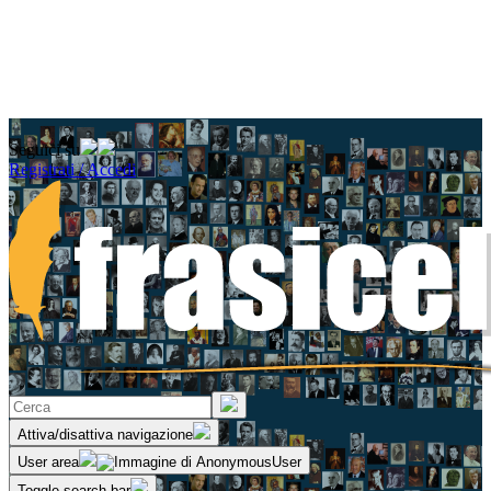
Seguici su
Registrati / Accedi
Attiva/disattiva navigazione
User area
Toggle search bar