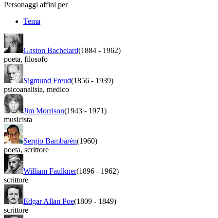
Personaggi affini per
Tema
Gaston Bachelard
(1884
-
1962)
poeta
,
filosofo
Sigmund Freud
(1856
-
1939)
psicoanalista
,
medico
Jim Morrison
(1943
-
1971)
musicista
Sergio Bambarén
(1960)
poeta
,
scrittore
William Faulkner
(1896
-
1962)
scrittore
Edgar Allan Poe
(1809
-
1849)
scrittore