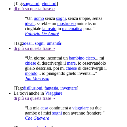
[Tag:
sognatori
,
vincitori
]
di più su questa frase
››
“Un
uomo
senza
sogni
, senza utopie, senza
ideali
, sarebbe un
mostruoso
animale, un
cinghiale
laureato
in
matematica
pura.”
Fabrizio De André
[Tag:
ideali
,
sogni
,
umanità
]
di più su questa frase
››
“Un giorno incontrai un
bambino
cieco
... mi
chiese
di descrivergli il
mare
, io osservandolo
glielo descrissi, poi mi
chiese
di descrivergli il
mondo
... io piangendo glielo inventai...”
Jim Morrison
[Tag:
disillusioni
,
fantasia
,
inventare
]
La trovi anche in
Viaggiare
di più su questa frase
››
“La mia
casa
continuerà a
viaggiare
su due
gambe e i miei
sogni
non avranno frontiere.”
Che Guevara