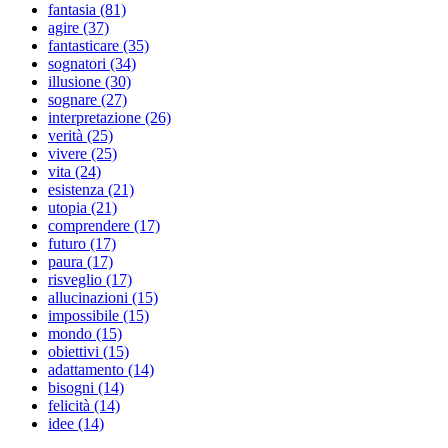
fantasia (81)
agire (37)
fantasticare (35)
sognatori (34)
illusione (30)
sognare (27)
interpretazione (26)
verità (25)
vivere (25)
vita (24)
esistenza (21)
utopia (21)
comprendere (17)
futuro (17)
paura (17)
risveglio (17)
allucinazioni (15)
impossibile (15)
mondo (15)
obiettivi (15)
adattamento (14)
bisogni (14)
felicità (14)
idee (14)