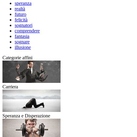
speranza
realtà
futuro
felicità
sognatori
comprendere
fantasia
sognare
illusione
Categorie affini
Carriera
Speranza e Disperazione