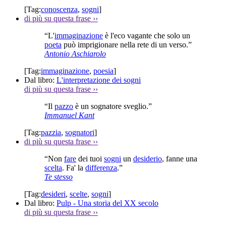
[Tag:
conoscenza
,
sogni
]
di più su questa frase
››
“L'
immaginazione
è l'eco vagante che solo un
poeta
può imprigionare nella rete di un verso.”
Antonio Aschiarolo
[Tag:
immaginazione
,
poesia
]
Dal libro:
L'interpretazione dei sogni
di più su questa frase
››
“Il
pazzo
è un sognatore sveglio.”
Immanuel Kant
[Tag:
pazzia
,
sognatori
]
di più su questa frase
››
“Non
fare
dei tuoi
sogni
un
desiderio
, fanne una
scelta
. Fa' la
differenza
.”
Te stesso
[Tag:
desideri
,
scelte
,
sogni
]
Dal libro:
Pulp - Una storia del XX secolo
di più su questa frase
››