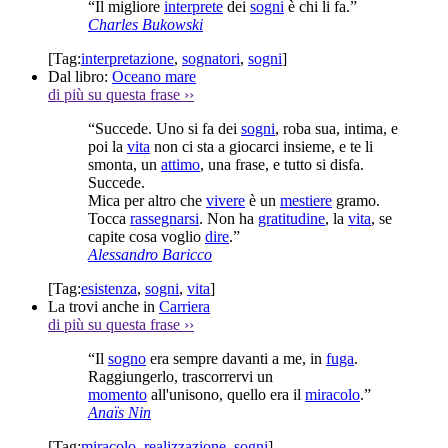
“Il migliore
interprete
dei
sogni
è chi li fa.”
Charles Bukowski
[Tag:
interpretazione
,
sognatori
,
sogni
]
Dal libro:
Oceano mare
di più su questa frase
››
“Succede. Uno si fa dei
sogni
, roba sua, intima, e
poi la
vita
non ci sta a giocarci insieme, e te li
smonta, un
attimo
, una frase, e tutto si disfa.
Succede.
Mica per altro che
vivere
è un
mestiere
gramo.
Tocca
rassegnarsi
. Non ha
gratitudine
, la
vita
, se
capite cosa voglio
dire
.”
Alessandro Baricco
[Tag:
esistenza
,
sogni
,
vita
]
La trovi anche in
Carriera
di più su questa frase
››
“Il
sogno
era sempre davanti a me, in
fuga
.
Raggiungerlo, trascorrervi un
momento
all'unisono, quello era il
miracolo
.”
Anaïs Nin
[Tag:
miracolo
,
realizzazione
,
sogni
]