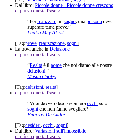
Dal libro:
Piccole donne - Piccole donne crescono
di più su questa frase
››
“Per
realizzare
un
sogno
, una
persona
deve
superare tante prove.”
Louisa May Alcott
[Tag:
prove
,
realizzazione
,
sogni
]
La trovi anche in
Delusione
di più su questa frase
››
“
Realtà
è il
nome
che noi diamo alle nostre
delusioni
.”
Mason Cooley
[Tag:
delusioni
,
realtà
]
di più su questa frase
››
“Vuoi davvero lasciare ai tuoi
occhi
solo i
sogni
che non fanno svegliare?”
Fabrizio De André
[Tag:
desideri
,
occhi
,
sogni
]
Dal libro:
Variazioni sull'impossibile
di più su questa frase
››