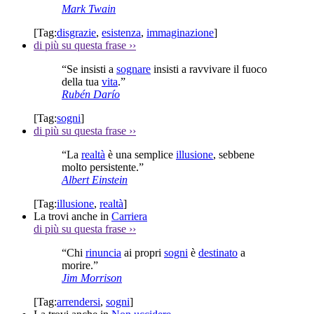
Mark Twain
[Tag:
disgrazie
,
esistenza
,
immaginazione
]
di più su questa frase
››
“Se insisti a
sognare
insisti a ravvivare il fuoco
della tua
vita
.”
Rubén Darío
[Tag:
sogni
]
di più su questa frase
››
“La
realtà
è una semplice
illusione
, sebbene
molto persistente.”
Albert Einstein
[Tag:
illusione
,
realtà
]
La trovi anche in
Carriera
di più su questa frase
››
“Chi
rinuncia
ai propri
sogni
è
destinato
a
morire.”
Jim Morrison
[Tag:
arrendersi
,
sogni
]