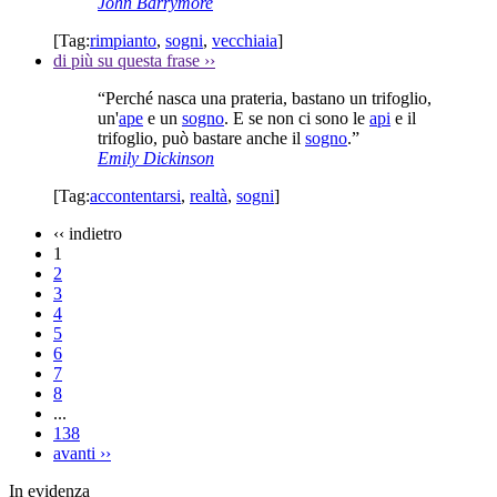
John Barrymore
[Tag:
rimpianto
,
sogni
,
vecchiaia
]
di più su questa frase
››
“Perché nasca una prateria, bastano un trifoglio,
un'
ape
e un
sogno
. E se non ci sono le
api
e il
trifoglio, può bastare anche il
sogno
.”
Emily Dickinson
[Tag:
accontentarsi
,
realtà
,
sogni
]
‹‹
indietro
1
2
3
4
5
6
7
8
...
138
avanti
››
In evidenza