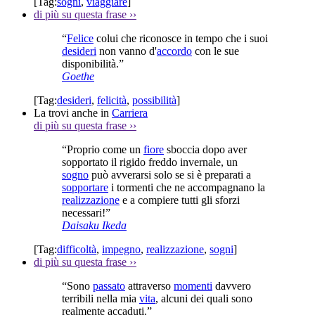
[Tag:
sogni
,
viaggiare
]
di più su questa frase
››
“
Felice
colui che riconosce in tempo che i suoi
desideri
non vanno d'
accordo
con le sue
disponibilità.”
Goethe
[Tag:
desideri
,
felicità
,
possibilità
]
La trovi anche in
Carriera
di più su questa frase
››
“Proprio come un
fiore
sboccia dopo aver
sopportato il rigido freddo invernale, un
sogno
può avverarsi solo se si è preparati a
sopportare
i tormenti che ne accompagnano la
realizzazione
e a compiere tutti gli sforzi
necessari!”
Daisaku Ikeda
[Tag:
difficoltà
,
impegno
,
realizzazione
,
sogni
]
di più su questa frase
››
“Sono
passato
attraverso
momenti
davvero
terribili nella mia
vita
, alcuni dei quali sono
realmente accaduti.”