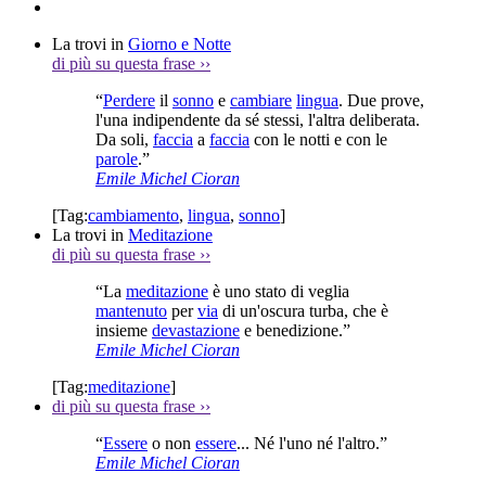
La trovi in
Giorno e Notte
di più su questa frase
››
“
Perdere
il
sonno
e
cambiare
lingua
. Due prove,
l'una indipendente da sé stessi, l'altra deliberata.
Da soli,
faccia
a
faccia
con le notti e con le
parole
.”
Emile Michel Cioran
[Tag:
cambiamento
,
lingua
,
sonno
]
La trovi in
Meditazione
di più su questa frase
››
“La
meditazione
è uno stato di veglia
mantenuto
per
via
di un'oscura turba, che è
insieme
devastazione
e benedizione.”
Emile Michel Cioran
[Tag:
meditazione
]
di più su questa frase
››
“
Essere
o non
essere
... Né l'uno né l'altro.”
Emile Michel Cioran