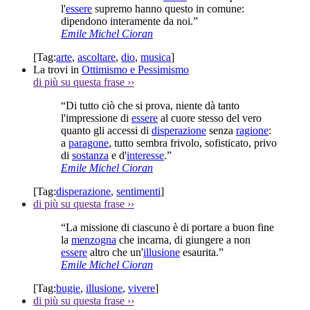
l'
essere
supremo hanno questo in comune:
dipendono interamente da noi.”
Emile Michel Cioran
[Tag:
arte
,
ascoltare
,
dio
,
musica
]
La trovi in
Ottimismo e Pessimismo
di più su questa frase
››
“Di tutto ciò che si prova, niente dà tanto
l'impressione di
essere
al cuore stesso del vero
quanto gli accessi di
disperazione
senza
ragione
:
a
paragone
, tutto sembra frivolo, sofisticato, privo
di
sostanza
e d'
interesse
.”
Emile Michel Cioran
[Tag:
disperazione
,
sentimenti
]
di più su questa frase
››
“La missione di ciascuno è di portare a buon fine
la
menzogna
che incarna, di giungere a non
essere
altro che un'
illusione
esaurita.”
Emile Michel Cioran
[Tag:
bugie
,
illusione
,
vivere
]
di più su questa frase
››