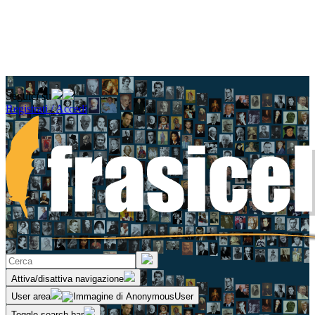
Seguici su
Registrati / Accedi
Attiva/disattiva navigazione
User area
Toggle search bar