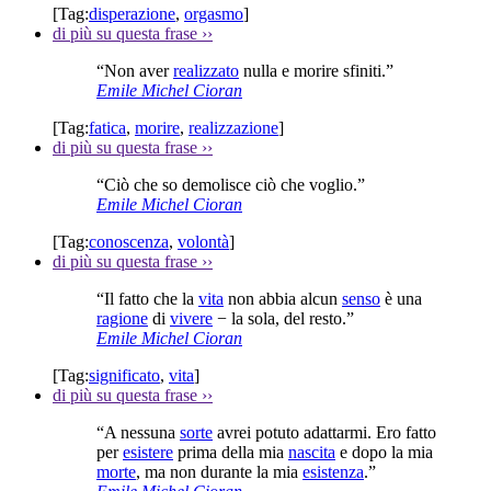
[Tag:
disperazione
,
orgasmo
]
di più su questa frase
››
“Non aver
realizzato
nulla e morire sfiniti.”
Emile Michel Cioran
[Tag:
fatica
,
morire
,
realizzazione
]
di più su questa frase
››
“Ciò che so demolisce ciò che voglio.”
Emile Michel Cioran
[Tag:
conoscenza
,
volontà
]
di più su questa frase
››
“Il fatto che la
vita
non abbia alcun
senso
è una
ragione
di
vivere
− la sola, del resto.”
Emile Michel Cioran
[Tag:
significato
,
vita
]
di più su questa frase
››
“A nessuna
sorte
avrei potuto adattarmi. Ero fatto
per
esistere
prima della mia
nascita
e dopo la mia
morte
, ma non durante la mia
esistenza
.”