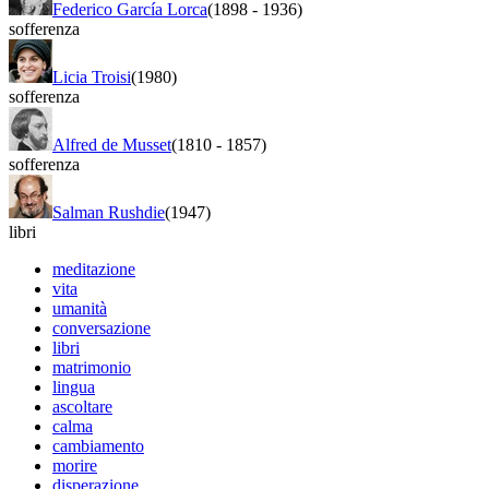
Federico García Lorca
(1898
-
1936)
sofferenza
Licia Troisi
(1980)
sofferenza
Alfred de Musset
(1810
-
1857)
sofferenza
Salman Rushdie
(1947)
libri
meditazione
vita
umanità
conversazione
libri
matrimonio
lingua
ascoltare
calma
cambiamento
morire
disperazione