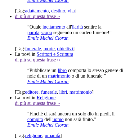
Emile Michel Cioran
[Tag:
adattamento
,
destino
,
vita
]
di più su questa frase
››
“Quale
incitamento
all'
ilarità
sentire la
parola
scopo
seguendo un corteo funebre!”
Emile Michel Cioran
[Tag:
funerale
,
morte
,
obiettivi
]
La trovi in
Scrittori e Scrittura
di più su questa frase
››
“Pubblicare un
libro
comporta lo stesso genere di
noie di un
matrimonio
o di un funerale.”
Emile Michel Cioran
[Tag:
editore
,
funerale
,
libri
,
matrimonio
]
La trovi in
Religione
di più su questa frase
››
“Finché ci sarà ancora un solo dio in piedi, il
compito
dell'
uomo
non sarà finito.”
Emile Michel Cioran
[Tag:
religione
,
umanità
]