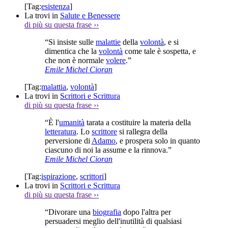
[Tag:
esistenza
]
La trovi in
Salute e Benessere
di più su questa frase
››
“Si insiste sulle
malattie
della
volontà
, e si
dimentica che la
volontà
come tale è sospetta, e
che non è normale
volere
.”
Emile Michel Cioran
[Tag:
malattia
,
volontà
]
La trovi in
Scrittori e Scrittura
di più su questa frase
››
“È l'
umanità
tarata a costituire la materia della
letteratura
. Lo
scrittore
si rallegra della
perversione di
Adamo
, e prospera solo in quanto
ciascuno di noi la assume e la rinnova.”
Emile Michel Cioran
[Tag:
ispirazione
,
scrittori
]
La trovi in
Scrittori e Scrittura
di più su questa frase
››
“Divorare una
biografia
dopo l'altra per
persuadersi meglio dell'inutilità di qualsiasi