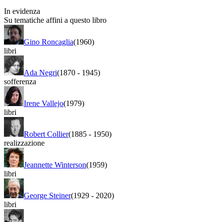
In evidenza
Su tematiche affini a questo libro
Gino Roncaglia
(1960)
libri
Ada Negri
(1870
-
1945)
sofferenza
Irene Vallejo
(1979)
libri
Robert Collier
(1885
-
1950)
realizzazione
Jeannette Winterson
(1959)
libri
George Steiner
(1929
-
2020)
libri