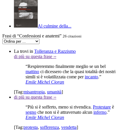
Al culmine della...
Frasi di “Confessioni e anatemi”
26 citazioni
La trovi in
Tolleranza e Razzismo
di più su questa frase
››
“Respireremmo finalmente meglio se un bel
mattino
ci dicessero che la quasi totalità dei nostri
simili si è volatilizzata come per
incanto
.”
Emile Michel Cioran
[Tag:
misantropia
,
umanità
]
di più su questa frase
››
“Più si è sofferto, meno si rivendica.
Protestare
è
segno
che non si è attraversato alcun
inferno
.”
Emile Michel Cioran
[Tag:
protesta
,
sofferenza
,
vendetta
]