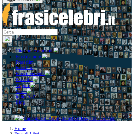
Citazioni e aforismi
Frasi d'amore
Frasi film
Frasi libri
Frasi divertenti
Proverbi
Auguri
Varie
Indici A-Z
Blog
Registrati / Accedi
Home
Frasi di Libri