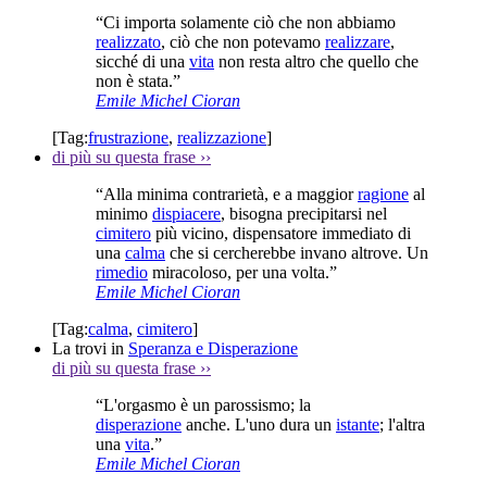
“Ci importa solamente ciò che non abbiamo
realizzato
, ciò che non potevamo
realizzare
,
sicché di una
vita
non resta altro che quello che
non è stata.”
Emile Michel Cioran
[Tag:
frustrazione
,
realizzazione
]
di più su questa frase
››
“Alla minima contrarietà, e a maggior
ragione
al
minimo
dispiacere
, bisogna precipitarsi nel
cimitero
più vicino, dispensatore immediato di
una
calma
che si cercherebbe invano altrove. Un
rimedio
miracoloso, per una volta.”
Emile Michel Cioran
[Tag:
calma
,
cimitero
]
La trovi in
Speranza e Disperazione
di più su questa frase
››
“L'orgasmo è un parossismo; la
disperazione
anche. L'uno dura un
istante
; l'altra
una
vita
.”
Emile Michel Cioran