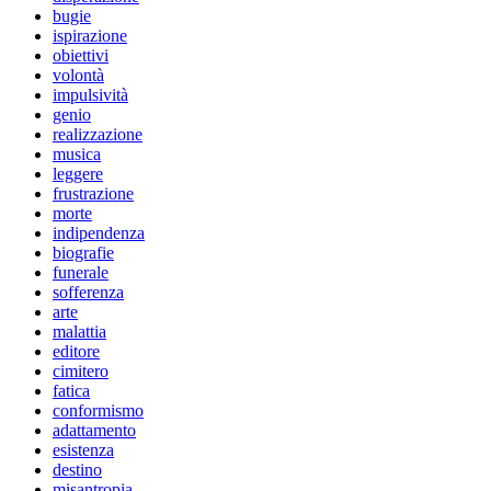
bugie
ispirazione
obiettivi
volontà
impulsività
genio
realizzazione
musica
leggere
frustrazione
morte
indipendenza
biografie
funerale
sofferenza
arte
malattia
editore
cimitero
fatica
conformismo
adattamento
esistenza
destino
misantropia