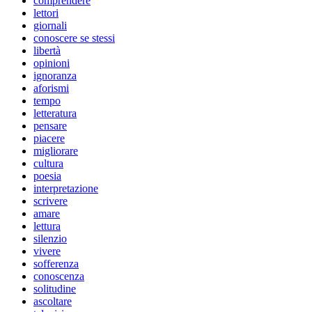
comprendere
lettori
giornali
conoscere se stessi
libertà
opinioni
ignoranza
aforismi
tempo
letteratura
pensare
piacere
migliorare
cultura
poesia
interpretazione
scrivere
amare
lettura
silenzio
vivere
sofferenza
conoscenza
solitudine
ascoltare