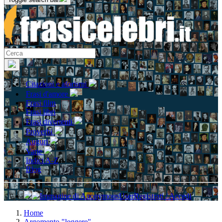
Citazioni e aforismi
Frasi d'amore
Frasi film
Frasi libri
Frasi divertenti
Proverbi
Auguri
Varie
Indici A-Z
Blog
Registrati / Accedi
Home
Argomento "leggere"