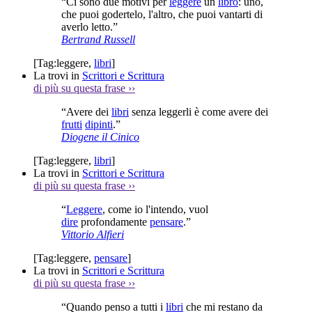
“Ci sono due motivi per
leggere
un
libro
: uno,
che puoi godertelo, l'altro, che puoi vantarti di
averlo letto.”
Bertrand Russell
[Tag:
leggere
,
libri
]
La trovi in
Scrittori e Scrittura
di più su questa frase
››
“Avere dei
libri
senza leggerli è come avere dei
frutti
dipinti
.”
Diogene il Cinico
[Tag:
leggere
,
libri
]
La trovi in
Scrittori e Scrittura
di più su questa frase
››
“
Leggere
, come io l'intendo, vuol
dire
profondamente
pensare
.”
Vittorio Alfieri
[Tag:
leggere
,
pensare
]
La trovi in
Scrittori e Scrittura
di più su questa frase
››
“Quando penso a tutti i
libri
che mi restano da