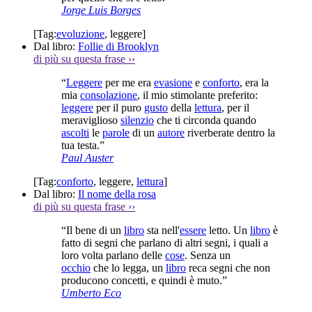
Jorge Luis Borges
[Tag:
evoluzione
,
leggere
]
Dal libro:
Follie di Brooklyn
di più su questa frase
››
“
Leggere
per me era
evasione
e
conforto
, era la
mia
consolazione
, il mio stimolante preferito:
leggere
per il puro
gusto
della
lettura
, per il
meraviglioso
silenzio
che ti circonda quando
ascolti
le
parole
di un
autore
riverberate dentro la
tua testa.”
Paul Auster
[Tag:
conforto
,
leggere
,
lettura
]
Dal libro:
Il nome della rosa
di più su questa frase
››
“Il bene di un
libro
sta nell'
essere
letto. Un
libro
è
fatto di segni che parlano di altri segni, i quali a
loro volta parlano delle
cose
. Senza un
occhio
che lo legga, un
libro
reca segni che non
producono concetti, e quindi è muto.”
Umberto Eco