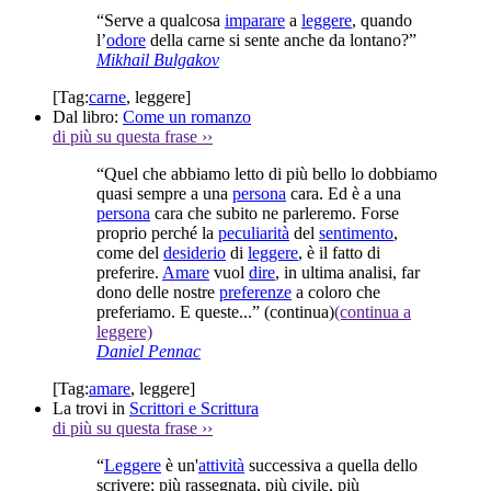
“Serve a qualcosa
imparare
a
leggere
, quando
l’
odore
della carne si sente anche da lontano?”
Mikhail Bulgakov
[Tag:
carne
,
leggere
]
Dal libro:
Come un romanzo
di più su questa frase
››
“Quel che abbiamo letto di più bello lo dobbiamo
quasi sempre a una
persona
cara. Ed è a una
persona
cara che subito ne parleremo. Forse
proprio perché la
peculiarità
del
sentimento
,
come del
desiderio
di
leggere
, è il fatto di
preferire.
Amare
vuol
dire
, in ultima analisi, far
dono delle nostre
preferenze
a coloro che
preferiamo. E queste...”
(continua)
(continua a
leggere)
Daniel Pennac
[Tag:
amare
,
leggere
]
La trovi in
Scrittori e Scrittura
di più su questa frase
››
“
Leggere
è un'
attività
successiva a quella dello
scrivere: più rassegnata, più civile, più