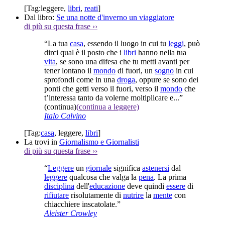
[Tag:
leggere
,
libri
,
reati
]
Dal libro:
Se una notte d'inverno un viaggiatore
di più su questa frase
››
“La tua
casa
, essendo il luogo in cui tu
leggi
, può
dirci qual è il posto che i
libri
hanno nella tua
vita
, se sono una difesa che tu metti avanti per
tener lontano il
mondo
di fuori, un
sogno
in cui
sprofondi come in una
droga
, oppure se sono dei
ponti che getti verso il fuori, verso il
mondo
che
t’interessa tanto da volerne moltiplicare e...”
(continua)
(continua a leggere)
Italo Calvino
[Tag:
casa
,
leggere
,
libri
]
La trovi in
Giornalismo e Giornalisti
di più su questa frase
››
“
Leggere
un
giornale
significa
astenersi
dal
leggere
qualcosa che valga la
pena
. La prima
disciplina
dell'
educazione
deve quindi
essere
di
rifiutare
risolutamente di
nutrire
la
mente
con
chiacchiere inscatolate.”
Aleister Crowley