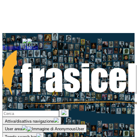
Seguici su
Registrati / Accedi
Attiva/disattiva navigazione
User area
Toggle search bar