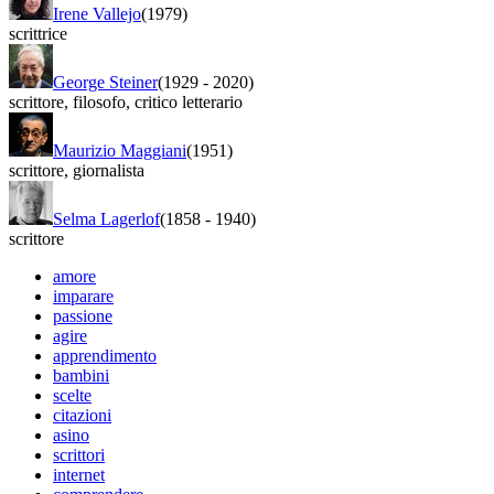
Irene Vallejo
(1979)
scrittrice
George Steiner
(1929
-
2020)
scrittore
,
filosofo
,
critico letterario
Maurizio Maggiani
(1951)
scrittore
,
giornalista
Selma Lagerlof
(1858
-
1940)
scrittore
amore
imparare
passione
agire
apprendimento
bambini
scelte
citazioni
asino
scrittori
internet