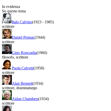
In evidenza
Su questo tema
Italo Calvino
(1923
-
1985)
scrittore
Daniel Pennac
(1944)
scrittore
Gino Roncaglia
(1960)
filosofo
,
scrittore
Paola Calvetti
(1958)
scrittore
Alan Bennett
(1934)
scrittore
,
drammaturgo
Aidan Chambers
(1934)
scrittore