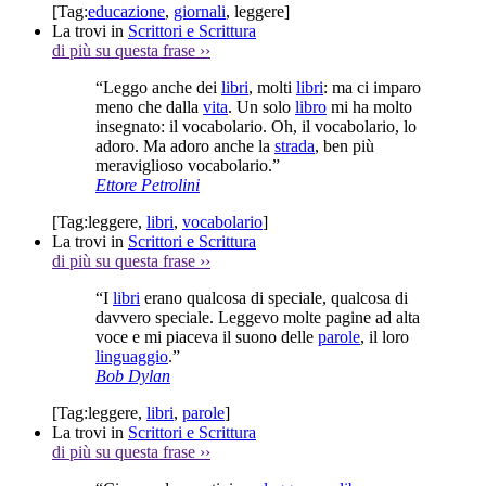
[Tag:
educazione
,
giornali
,
leggere
]
La trovi in
Scrittori e Scrittura
di più su questa frase
››
“Leggo anche dei
libri
, molti
libri
: ma ci imparo
meno che dalla
vita
. Un solo
libro
mi ha molto
insegnato: il vocabolario. Oh, il vocabolario, lo
adoro. Ma adoro anche la
strada
, ben più
meraviglioso vocabolario.”
Ettore Petrolini
[Tag:
leggere
,
libri
,
vocabolario
]
La trovi in
Scrittori e Scrittura
di più su questa frase
››
“I
libri
erano qualcosa di speciale, qualcosa di
davvero speciale. Leggevo molte pagine ad alta
voce e mi piaceva il suono delle
parole
, il loro
linguaggio
.”
Bob Dylan
[Tag:
leggere
,
libri
,
parole
]
La trovi in
Scrittori e Scrittura
di più su questa frase
››