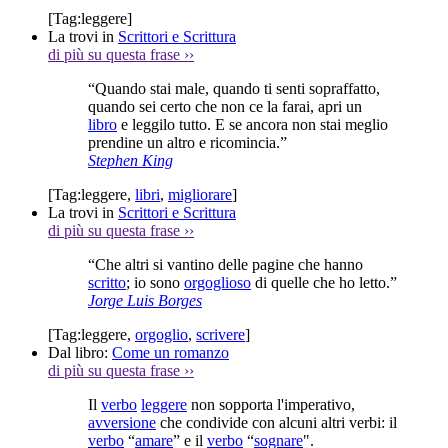
[Tag:
leggere
]
La trovi in
Scrittori e Scrittura
di più su questa frase
››
“Quando stai male, quando ti senti sopraffatto,
quando sei certo che non ce la farai, apri un
libro
e leggilo tutto. E se ancora non stai meglio
prendine un altro e ricomincia.”
Stephen King
[Tag:
leggere
,
libri
,
migliorare
]
La trovi in
Scrittori e Scrittura
di più su questa frase
››
“Che altri si vantino delle pagine che hanno
scritto
; io sono
orgoglioso
di quelle che ho letto.”
Jorge Luis Borges
[Tag:
leggere
,
orgoglio
,
scrivere
]
Dal libro:
Come un romanzo
di più su questa frase
››
Il
verbo
leggere
non sopporta l'imperativo,
avversione
che condivide con alcuni altri verbi: il
verbo
“
amare
” e il
verbo
“
sognare
".