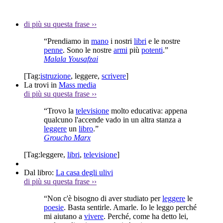
di più su questa frase
››
“Prendiamo in
mano
i nostri
libri
e le nostre
penne
. Sono le nostre
armi
più
potenti
.”
Malala Yousafzai
[Tag:
istruzione
,
leggere
,
scrivere
]
La trovi in
Mass media
di più su questa frase
››
“Trovo la
televisione
molto educativa: appena
qualcuno l'accende vado in un altra stanza a
leggere
un
libro
.”
Groucho Marx
[Tag:
leggere
,
libri
,
televisione
]
Dal libro:
La casa degli ulivi
di più su questa frase
››
“Non c'è bisogno di aver studiato per
leggere
le
poesie
. Basta sentirle. Amarle. Io le leggo perché
mi aiutano a
vivere
. Perché, come ha detto lei,