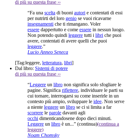
di più su questa frase
››
“Fa una
scelta
di buoni
autori
e contentati di essi
per nutrirti del loro
genio
se vuoi ricavarne
insegnamenti
che ti rimangano. Voler
essere
dappertutto e come
essere
in nessun luogo.
Non potendo quindi
leggere
tutti i
libri
che puoi
avere, contentati di avere quelli che puoi
leggere
.”
Lucio Anneo Seneca
[Tag:
leggere
,
letteratura
,
libri
]
Dal libro:
Sistemi di potere
di più su questa frase
››
“
Leggere
un
libro
non significa solo sfogliare le
pagine. Significa
riflettere
, individuare le parti su
cui tornare, interrogarsi su come inserirle in un
contesto più ampio, sviluppare le
idee
. Non serve
a niente
leggere
un
libro
se ci si limita a far
scorrere
le
parole
davanti agli
occhi
dimenticandosene dopo dieci minuti.
Leggere
un
libro
è un...”
(continua)
(continua a
leggere)
Noam Chomsky