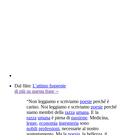
Dal film:
L'attimo fuggente
di più su questa frase
››
“Non leggiamo e scriviamo
poesie
perché è
carino. Noi leggiamo e scriviamo
poesie
perché
siamo membri della
razza
umana
. E la
razza
umana
è piena di
passione
. Medicina,
legge
,
economia
ingegneria
sono
nobili
professioni
, necessarie al nostro
sostentamento. Ma la
poesia
, la bellezza, il