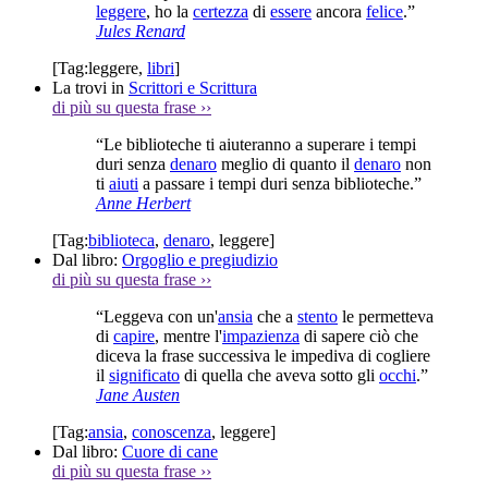
leggere
, ho la
certezza
di
essere
ancora
felice
.”
Jules Renard
[Tag:
leggere
,
libri
]
La trovi in
Scrittori e Scrittura
di più su questa frase
››
“Le biblioteche ti aiuteranno a superare i tempi
duri senza
denaro
meglio di quanto il
denaro
non
ti
aiuti
a passare i tempi duri senza biblioteche.”
Anne Herbert
[Tag:
biblioteca
,
denaro
,
leggere
]
Dal libro:
Orgoglio e pregiudizio
di più su questa frase
››
“Leggeva con un'
ansia
che a
stento
le permetteva
di
capire
, mentre l'
impazienza
di sapere ciò che
diceva la frase successiva le impediva di cogliere
il
significato
di quella che aveva sotto gli
occhi
.”
Jane Austen
[Tag:
ansia
,
conoscenza
,
leggere
]
Dal libro:
Cuore di cane
di più su questa frase
››