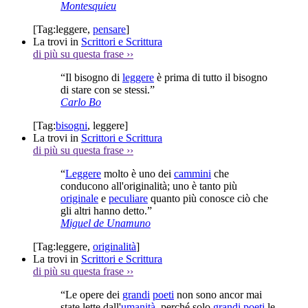
Montesquieu
[Tag:
leggere
,
pensare
]
La trovi in
Scrittori e Scrittura
di più su questa frase
››
“Il bisogno di
leggere
è prima di tutto il bisogno
di stare con se stessi.”
Carlo Bo
[Tag:
bisogni
,
leggere
]
La trovi in
Scrittori e Scrittura
di più su questa frase
››
“
Leggere
molto è uno dei
cammini
che
conducono all'originalità; uno è tanto più
originale
e
peculiare
quanto più conosce ciò che
gli altri hanno detto.”
Miguel de Unamuno
[Tag:
leggere
,
originalità
]
La trovi in
Scrittori e Scrittura
di più su questa frase
››
“Le opere dei
grandi
poeti
non sono ancor mai
state lette dall'
umanità
, perché solo
grandi
poeti
le