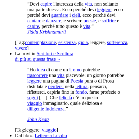
“Devi
capire
l'interezza della
vita
, non soltanto
una parte di essa. Ecco perché devi
leggere
, ecco
perché devi
guardare
i
cieli
, ecco perché devi
cantare
e
danzare
, e scrivere
poesie
, e
soffrire
e
capire
, perché tutto questo è
vita
.”
Jiddu Krishnamurti
[Tag:
contemplazione
,
esistenza
,
gioia
,
leggere
,
sofferenza
,
vivere
]
La trovi in
Scrittori e Scrittura
di più su questa frase
››
“Ho
idea
di come un
Uomo
potrebbe
trascorrere
una
vita
piacevole: un giorno potrebbe
leggere
una pagina di
Poesia
pura o di Prosa
distillata e
perdersi
nella
lettura
, pensarci,
rifletterci, capirla fino in
fondo
, farne profezie o
sogni
[…]. Che
felicità
c’è in questo
viaggio
immaginario, quale deliziosa e
diligente
Indolenza
.”
John Keats
[Tag:
leggere
,
viaggio
]
Dal libro:
Lettere a Lucilio