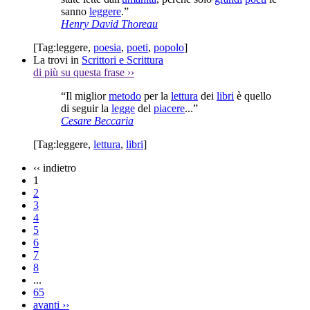
sanno
leggere
.”
Henry David Thoreau
[Tag:
leggere
,
poesia
,
poeti
,
popolo
]
La trovi in
Scrittori e Scrittura
di più su questa frase
››
“Il miglior
metodo
per la
lettura
dei
libri
è quello
di seguir la
legge
del
piacere
...”
Cesare Beccaria
[Tag:
leggere
,
lettura
,
libri
]
‹‹
indietro
1
2
3
4
5
6
7
8
...
65
avanti
››