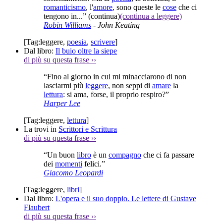
romanticismo
, l'
amore
, sono queste le
cose
che ci
tengono in...”
(continua)
(continua a leggere)
Robin Williams
- John Keating
[Tag:
leggere
,
poesia
,
scrivere
]
Dal libro:
Il buio oltre la siepe
di più su questa frase
››
“Fino al giorno in cui mi minacciarono di non
lasciarmi più
leggere
, non seppi di
amare
la
lettura
: si ama, forse, il proprio respiro?”
Harper Lee
[Tag:
leggere
,
lettura
]
La trovi in
Scrittori e Scrittura
di più su questa frase
››
“Un buon
libro
è un
compagno
che ci fa passare
dei
momenti
felici.”
Giacomo Leopardi
[Tag:
leggere
,
libri
]
Dal libro:
L'opera e il suo doppio. Le lettere di Gustave
Flaubert
di più su questa frase
››