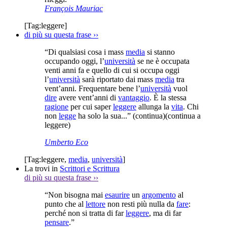
François Mauriac
[Tag:
leggere
]
di più su questa frase
››
“Di qualsiasi cosa i mass
media
si stanno
occupando oggi, l’
università
se ne è occupata
venti anni fa e quello di cui si occupa oggi
l’
università
sarà riportato dai mass
media
tra
vent’anni. Frequentare bene l’
università
vuol
dire
avere vent’anni di
vantaggio
. È la stessa
ragione
per cui saper
leggere
allunga la
vita
. Chi
non
legge
ha solo la sua...”
(continua)
(continua a
leggere)
Umberto Eco
[Tag:
leggere
,
media
,
università
]
La trovi in
Scrittori e Scrittura
di più su questa frase
››
“Non bisogna mai
esaurire
un
argomento
al
punto che al
lettore
non resti più nulla da
fare
:
perché non si tratta di far
leggere
, ma di far
pensare
.”