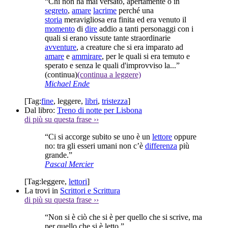
“Chi non ha mai versato, apertamente o in
segreto
,
amare
lacrime
perché una
storia
meravigliosa era finita ed era venuto il
momento
di
dire
addio a tanti personaggi con i
quali si erano vissute tante straordinarie
avventure
, a creature che si era imparato ad
amare
e
ammirare
, per le quali si era temuto e
sperato e senza le quali d'improvviso la...”
(continua)
(continua a leggere)
Michael Ende
[Tag:
fine
,
leggere
,
libri
,
tristezza
]
Dal libro:
Treno di notte per Lisbona
di più su questa frase
››
“Ci si accorge subito se uno è un
lettore
oppure
no: tra gli esseri umani non c’è
differenza
più
grande.”
Pascal Mercier
[Tag:
leggere
,
lettori
]
La trovi in
Scrittori e Scrittura
di più su questa frase
››
“Non si è ciò che si è per quello che si scrive, ma
per quello che si è letto.”