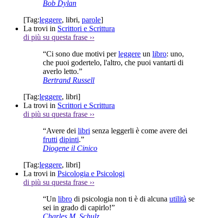
Bob Dylan
[Tag:
leggere
,
libri
,
parole
]
La trovi in
Scrittori e Scrittura
di più su questa frase
››
“Ci sono due motivi per
leggere
un
libro
: uno,
che puoi godertelo, l'altro, che puoi vantarti di
averlo letto.”
Bertrand Russell
[Tag:
leggere
,
libri
]
La trovi in
Scrittori e Scrittura
di più su questa frase
››
“Avere dei
libri
senza leggerli è come avere dei
frutti
dipinti
.”
Diogene il Cinico
[Tag:
leggere
,
libri
]
La trovi in
Psicologia e Psicologi
di più su questa frase
››
“Un
libro
di psicologia non ti è di alcuna
utilità
se
sei in grado di capirlo!”
Charles M. Schulz