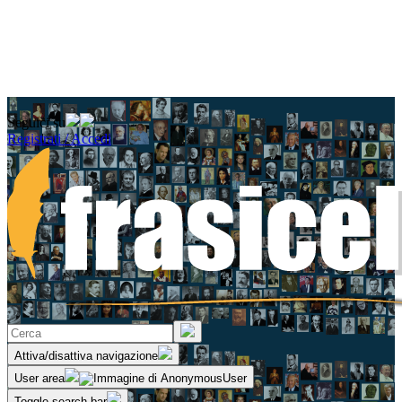
Seguici su
Registrati / Accedi
Attiva/disattiva navigazione
User area
Toggle search bar