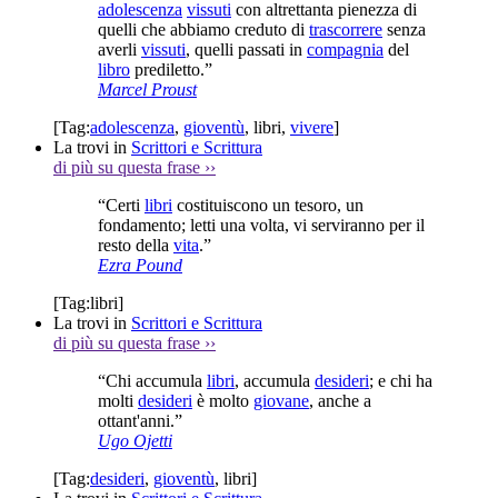
adolescenza
vissuti
con altrettanta pienezza di
quelli che abbiamo creduto di
trascorrere
senza
averli
vissuti
, quelli passati in
compagnia
del
libro
prediletto.”
Marcel Proust
[Tag:
adolescenza
,
gioventù
,
libri
,
vivere
]
La trovi in
Scrittori e Scrittura
di più su questa frase
››
“Certi
libri
costituiscono un tesoro, un
fondamento; letti una volta, vi serviranno per il
resto della
vita
.”
Ezra Pound
[Tag:
libri
]
La trovi in
Scrittori e Scrittura
di più su questa frase
››
“Chi accumula
libri
, accumula
desideri
; e chi ha
molti
desideri
è molto
giovane
, anche a
ottant'anni.”
Ugo Ojetti
[Tag:
desideri
,
gioventù
,
libri
]