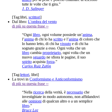
tutte le volte che ti gira.”
J. D. Salinger
[Tag:
libri
,
scrittori
]
Dal libro:
L'ombra del vento
di più su questa frase
››
“Ogni
libro
, ogni volume possiede un’
anima
,
l’
anima
di chi lo ha
scritto
e l’
anima
di coloro che
lo hanno letto, di chi ha
vissuto
e di chi ha
sognato grazie a esso. Ogni volta che un
libro
cambia
proprietario
, ogni volta che un
nuovo
sguardo
ne sfiora le pagine, il suo
spirito
acquista
forza
.”
Carlos Ruiz Zafón
[Tag:
lettori
,
libri
]
La trovi in
Conformismo e Anticonformismo
di più su questa frase
››
“Nella
ricerca
della verità, è
necessario
che
investighiate in modo autonomo, non affidandovi
alle
opinioni
di qualcun altro o a un semplice
libro
.”
Bruce Lee