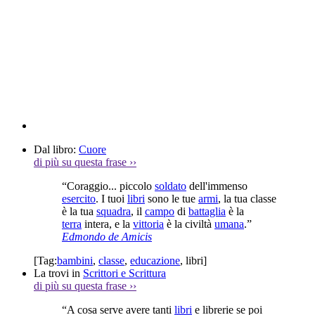
Dal libro:
Cuore
di più su questa frase
››
“Coraggio... piccolo
soldato
dell'immenso
esercito
. I tuoi
libri
sono le tue
armi
, la tua classe
è la tua
squadra
, il
campo
di
battaglia
è la
terra
intera, e la
vittoria
è la civiltà
umana
.”
Edmondo de Amicis
[Tag:
bambini
,
classe
,
educazione
,
libri
]
La trovi in
Scrittori e Scrittura
di più su questa frase
››
“A cosa serve avere tanti
libri
e librerie se poi