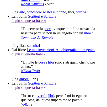
Robin Williams
- Sean
[Tag:
arte
,
conoscere se stessi
,
donne
,
libri
,
perdita
]
La trovi in
Scrittori e Scrittura
di più su questa frase
››
“Ho cercato la
pace
ovunque, non l’ho trovata da
nessuna parte se non in un angolo con un
libro
.”
Tommaso da Kempis
[Tag:
libri
,
serenità
]
Dal libro:
Le mie invenzioni. Autobiografia di un genio
di più su questa frase
››
“Di tutte le
cose
i
libri
sono stati quelli che ho più
amato.”
Nikola Tesla
[Tag:
amore
,
libri
]
La trovi in
Scrittori e Scrittura
di più su questa frase
››
“Io sto coi
vecchi
libri
, perché mi insegnano
qualcosa, dai nuovi imparo molto poco.”
Voltaire