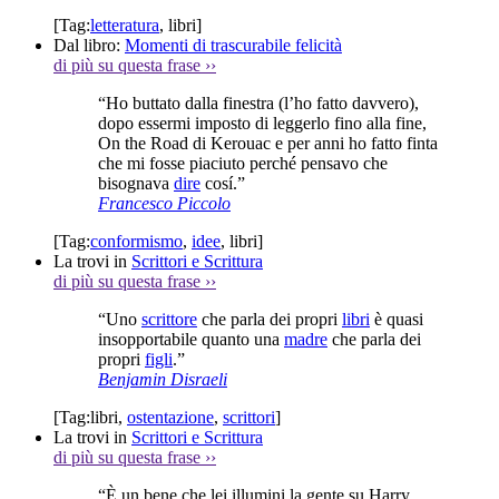
[Tag:
letteratura
,
libri
]
Dal libro:
Momenti di trascurabile felicità
di più su questa frase
››
“Ho buttato dalla finestra (l’ho fatto davvero),
dopo essermi imposto di leggerlo fino alla fine,
On the Road di Kerouac e per anni ho fatto finta
che mi fosse piaciuto perché pensavo che
bisognava
dire
cosí.”
Francesco Piccolo
[Tag:
conformismo
,
idee
,
libri
]
La trovi in
Scrittori e Scrittura
di più su questa frase
››
“Uno
scrittore
che parla dei propri
libri
è quasi
insopportabile quanto una
madre
che parla dei
propri
figli
.”
Benjamin Disraeli
[Tag:
libri
,
ostentazione
,
scrittori
]
La trovi in
Scrittori e Scrittura
di più su questa frase
››
“È un bene che lei illumini la gente su Harry