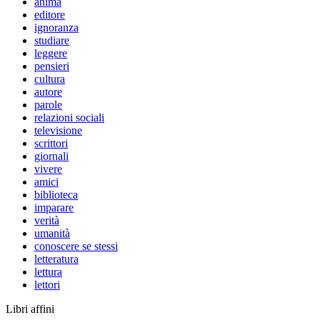
anima
editore
ignoranza
studiare
leggere
pensieri
cultura
autore
parole
relazioni sociali
televisione
scrittori
giornali
vivere
amici
biblioteca
imparare
verità
umanità
conoscere se stessi
letteratura
lettura
lettori
Libri affini