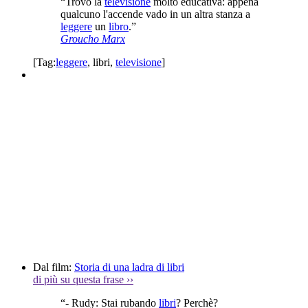
“Trovo la
televisione
molto educativa: appena
qualcuno l'accende vado in un altra stanza a
leggere
un
libro
.”
Groucho Marx
[Tag:
leggere
,
libri
,
televisione
]
Dal film:
Storia di una ladra di libri
di più su questa frase
››
“- Rudy: Stai rubando
libri
? Perchè?