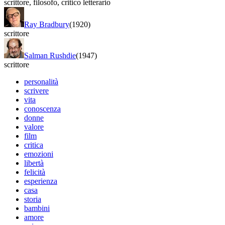
scrittore
,
filosofo
,
critico letterario
Ray Bradbury
(1920)
scrittore
Salman Rushdie
(1947)
scrittore
personalità
scrivere
vita
conoscenza
donne
valore
film
critica
emozioni
libertà
felicità
esperienza
casa
storia
bambini
amore