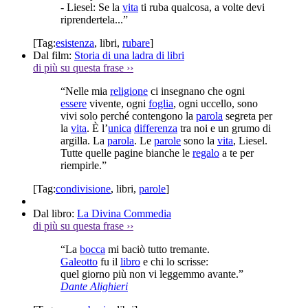
- Liesel: Se la
vita
ti ruba qualcosa, a volte devi
riprendertela...”
[Tag:
esistenza
,
libri
,
rubare
]
Dal film:
Storia di una ladra di libri
di più su questa frase
››
“Nelle mia
religione
ci insegnano che ogni
essere
vivente, ogni
foglia
, ogni uccello, sono
vivi solo perché contengono la
parola
segreta per
la
vita
. È l’
unica
differenza
tra noi e un grumo di
argilla. La
parola
. Le
parole
sono la
vita
, Liesel.
Tutte quelle pagine bianche le
regalo
a te per
riempirle.”
[Tag:
condivisione
,
libri
,
parole
]
Dal libro:
La Divina Commedia
di più su questa frase
››
“La
bocca
mi baciò tutto tremante.
Galeotto
fu il
libro
e chi lo scrisse:
quel giorno più non vi leggemmo avante.”
Dante Alighieri