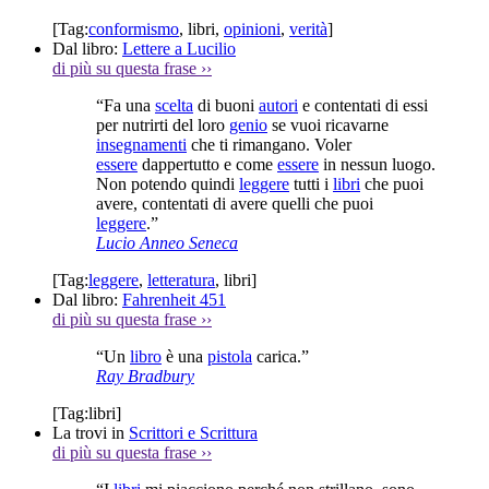
[Tag:
conformismo
,
libri
,
opinioni
,
verità
]
Dal libro:
Lettere a Lucilio
di più su questa frase
››
“Fa una
scelta
di buoni
autori
e contentati di essi
per nutrirti del loro
genio
se vuoi ricavarne
insegnamenti
che ti rimangano. Voler
essere
dappertutto e come
essere
in nessun luogo.
Non potendo quindi
leggere
tutti i
libri
che puoi
avere, contentati di avere quelli che puoi
leggere
.”
Lucio Anneo Seneca
[Tag:
leggere
,
letteratura
,
libri
]
Dal libro:
Fahrenheit 451
di più su questa frase
››
“Un
libro
è una
pistola
carica.”
Ray Bradbury
[Tag:
libri
]
La trovi in
Scrittori e Scrittura
di più su questa frase
››