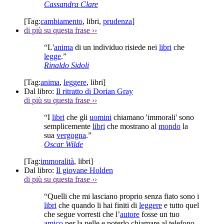
Cassandra Clare
[Tag:
cambiamento
,
libri
,
prudenza
]
di più su questa frase
››
“L'
anima
di un individuo risiede nei
libri
che
legge
.”
Rinaldo Sidoli
[Tag:
anima
,
leggere
,
libri
]
Dal libro:
Il ritratto di Dorian Gray
di più su questa frase
››
“I
libri
che gli
uomini
chiamano 'immorali' sono
semplicemente
libri
che mostrano al
mondo
la
sua
vergogna
.”
Oscar Wilde
[Tag:
immoralità
,
libri
]
Dal libro:
Il giovane Holden
di più su questa frase
››
“Quelli che mi lasciano proprio senza fiato sono i
libri
che quando li hai finiti di
leggere
e tutto quel
che segue vorresti che l’
autore
fosse un tuo
amico
per la pelle e poterlo chiamare al telefono