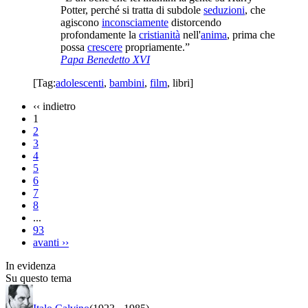
Potter, perché si tratta di subdole
seduzioni
, che
agiscono
inconsciamente
distorcendo
profondamente la
cristianità
nell'
anima
, prima che
possa
crescere
propriamente.”
Papa Benedetto XVI
[Tag:
adolescenti
,
bambini
,
film
,
libri
]
‹‹
indietro
1
2
3
4
5
6
7
8
...
93
avanti
››
In evidenza
Su questo tema