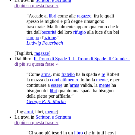
La trovi in
Scrittori e Scrittura
di più su questa frase
››
“Accade ai
libri
come alle
ragazze
, fra le quali
spesso le migliori e più degne rimangono
trascurate. Ma finalmente appare qualcuno che le
tira dall'
oscurità
del loro
rifugio
alla luce d'un bel
campo
d'
azione
.”
Ludwig Feuerbach
[Tag:
libri
,
ragazze
]
Dal libro:
Il Trono di Spade 1. Il Trono di Spade, Il Grande...
di più su questa frase
››
“Come
arma
, mio
fratello
ha la spada e
re
Robert
la mazza da
combattimento
. Io ho la
mente
, e per
continuare a
essere
un’
arma
valida, la
mente
ha
bisogno dei
libri
quanto una spada ha bisogno
della pietra per affilarla.”
George R. R. Martin
[Tag:
armi
,
libri
,
mente
]
La trovi in
Scrittori e Scrittura
di più su questa frase
››
“Ci sono più tesori in un
libro
che in tutti i covi