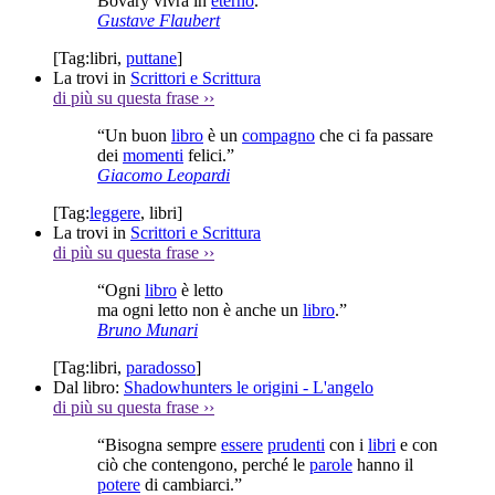
Bovary vivrà in
eterno
.”
Gustave Flaubert
[Tag:
libri
,
puttane
]
La trovi in
Scrittori e Scrittura
di più su questa frase
››
“Un buon
libro
è un
compagno
che ci fa passare
dei
momenti
felici.”
Giacomo Leopardi
[Tag:
leggere
,
libri
]
La trovi in
Scrittori e Scrittura
di più su questa frase
››
“Ogni
libro
è letto
ma ogni letto non è anche un
libro
.”
Bruno Munari
[Tag:
libri
,
paradosso
]
Dal libro:
Shadowhunters le origini - L'angelo
di più su questa frase
››
“Bisogna sempre
essere
prudenti
con i
libri
e con
ciò che contengono, perché le
parole
hanno il
potere
di cambiarci.”