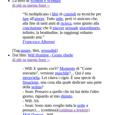
La trovi in
Scrittori e Scrittura
di più su questa frase
››
“Si moltiplicano i
libri
di
consigli
su tecniche per
fare
all'
amore
. Tutto
utile
, però vi assicuro che,
alla fine di tanti anni di
ricerca
, sono giunto alla
conclusione
che il
piacere
sessuale
straordinario
,
infinito, la beatitudine, la raggiungi soltanto
quando ami.”
Francesco Alberoni
[Tag:
amare
,
libri
,
sessualità
]
Dal film:
Will Hunting - Genio ribelle
di più su questa frase
››
- Will: E questo cos'è?
Momento
di "Come
eravamo", versione
maschile
?... Qui è una
meraviglia
. Lei citava i cigni. È una specie di
fissazione
, una cosa alla quale dedicare una parte
della
seduta
?
- Sean: Pensavo a quello che mi hai detto l'altro
giorno, riguardo al mio
dipinto
.
- Will: Ah.
- Sean: Sono stato sveglio tutta la
notte
a
pensarci....
(continua)
(continua a leggere)
Matt Damon
- Will