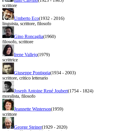
Italo Calvino
(1923
-
1985)
scrittore
Umberto Eco
(1932
-
2016)
linguista
,
scrittore
,
filosofo
Gino Roncaglia
(1960)
filosofo
,
scrittore
Irene Vallejo
(1979)
scrittrice
Giuseppe Pontiggia
(1934
-
2003)
scrittore
,
critico letterario
Joseph Antoine René Joubert
(1754
-
1824)
moralista
,
filosofo
Jeannette Winterson
(1959)
scrittore
George Steiner
(1929
-
2020)