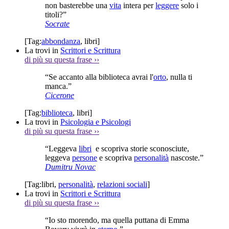
non basterebbe una
vita
intera per
leggere
solo i
titoli?”
Socrate
[Tag:
abbondanza
,
libri
]
La trovi in
Scrittori e Scrittura
di più su questa frase
››
“Se accanto alla biblioteca avrai l'
orto
, nulla ti
manca.”
Cicerone
[Tag:
biblioteca
,
libri
]
La trovi in
Psicologia e Psicologi
di più su questa frase
››
“Leggeva
libri
e scopriva storie sconosciute,
leggeva
persone
e scopriva
personalità
nascoste.”
Dumitru Novac
[Tag:
libri
,
personalità
,
relazioni sociali
]
La trovi in
Scrittori e Scrittura
di più su questa frase
››
“Io sto morendo, ma quella puttana di Emma