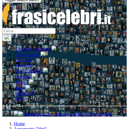
Citazioni e aforismi
Frasi d'amore
Frasi film
Frasi libri
Frasi divertenti
Proverbi
Auguri
Varie
Indici A-Z
Blog
Registrati / Accedi
Home
Argomento "libri"