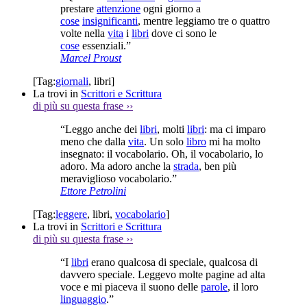
prestare
attenzione
ogni giorno a
cose
insignificanti
, mentre leggiamo tre o quattro
volte nella
vita
i
libri
dove ci sono le
cose
essenziali.”
Marcel Proust
[Tag:
giornali
,
libri
]
La trovi in
Scrittori e Scrittura
di più su questa frase
››
“Leggo anche dei
libri
, molti
libri
: ma ci imparo
meno che dalla
vita
. Un solo
libro
mi ha molto
insegnato: il vocabolario. Oh, il vocabolario, lo
adoro. Ma adoro anche la
strada
, ben più
meraviglioso vocabolario.”
Ettore Petrolini
[Tag:
leggere
,
libri
,
vocabolario
]
La trovi in
Scrittori e Scrittura
di più su questa frase
››
“I
libri
erano qualcosa di speciale, qualcosa di
davvero speciale. Leggevo molte pagine ad alta
voce e mi piaceva il suono delle
parole
, il loro
linguaggio
.”