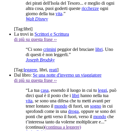
dei pirati dell'Isola del Tesoro... e meglio di ogni
altra cosa, puoi goderti queste
ricchezze
ogni
giorno della tua
vita
.”
Walt Disney
[Tag:
libri
]
La trovi in
Scrittori e Scrittura
di più su questa frase
››
“Ci sono
crimini
peggior del bruciare
libri
. Uno
di questi è non leggerli.”
Joseph Brodsky
[Tag:
leggere
,
libri
,
reati
]
Dal libro:
Se una notte d'inverno un viaggiatore
di più su questa frase
››
“La tua
casa
, essendo il luogo in cui tu
leggi
, può
dirci qual è il posto che i
libri
hanno nella tua
vita
, se sono una difesa che tu metti avanti per
tener lontano il
mondo
di fuori, un
sogno
in cui
sprofondi come in una
droga
, oppure se sono dei
ponti che getti verso il fuori, verso il
mondo
che
t’interessa tanto da volerne moltiplicare e...”
(continua)
(continua a leggere)