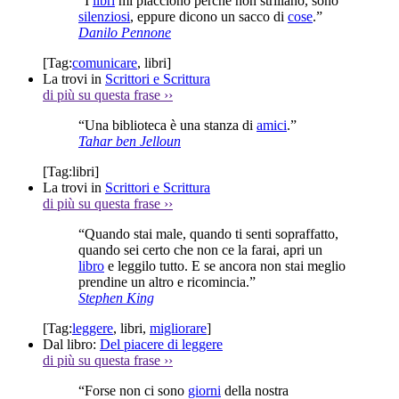
“I
libri
mi piacciono perché non strillano, sono
silenziosi
, eppure dicono un sacco di
cose
.”
Danilo Pennone
[Tag:
comunicare
,
libri
]
La trovi in
Scrittori e Scrittura
di più su questa frase
››
“Una biblioteca è una stanza di
amici
.”
Tahar ben Jelloun
[Tag:
libri
]
La trovi in
Scrittori e Scrittura
di più su questa frase
››
“Quando stai male, quando ti senti sopraffatto,
quando sei certo che non ce la farai, apri un
libro
e leggilo tutto. E se ancora non stai meglio
prendine un altro e ricomincia.”
Stephen King
[Tag:
leggere
,
libri
,
migliorare
]
Dal libro:
Del piacere di leggere
di più su questa frase
››
“Forse non ci sono
giorni
della nostra