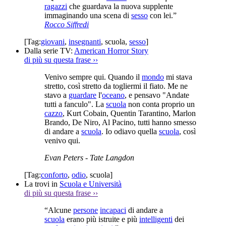
ragazzi
che guardava la nuova supplente
immaginando una scena di
sesso
con lei.”
Rocco Siffredi
[Tag:
giovani
,
insegnanti
,
scuola
,
sesso
]
Dalla serie TV:
American Horror Story
di più su questa frase
››
Venivo sempre qui. Quando il
mondo
mi stava
stretto, così stretto da togliermi il fiato. Me ne
stavo a
guardare
l'
oceano
, e pensavo "Andate
tutti a fanculo". La
scuola
non conta proprio un
cazzo
, Kurt Cobain, Quentin Tarantino, Marlon
Brando, De Niro, Al Pacino, tutti hanno smesso
di andare a
scuola
. Io odiavo quella
scuola
, così
venivo qui.
Evan Peters
- Tate Langdon
[Tag:
conforto
,
odio
,
scuola
]
La trovi in
Scuola e Università
di più su questa frase
››
“Alcune
persone
incapaci
di andare a
scuola
erano più istruite e più
intelligenti
dei