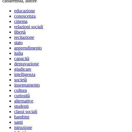
cabarettista
,
autore
educazione
conoscenza
cinema
relazioni sociali
libertà
recitazione
stato
apprendimento
italia
capacità
depravazione
giudicare
intelligenza
società
insegnamento
cultura
curiosità
alternative
studenti
classi sociali
bambini
santi
istruzione