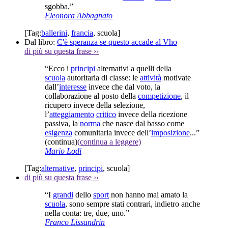
sgobba.”
Eleonora Abbagnato
[Tag:
ballerini
,
francia
,
scuola
]
Dal libro:
C'è speranza se questo accade al Vho
di più su questa frase
››
“Ecco i
principi
alternativi a quelli della
scuola
autoritaria di classe: le
attività
motivate
dall’
interesse
invece che dal voto, la
collaborazione al posto della
competizione
, il
ricupero invece della selezione,
l’
atteggiamento
critico
invece della ricezione
passiva, la
norma
che nasce dal basso come
esigenza
comunitaria invece dell’
imposizione
...”
(continua)
(continua a leggere)
Mario Lodi
[Tag:
alternative
,
principi
,
scuola
]
di più su questa frase
››
“I
grandi
dello
sport
non hanno mai amato la
scuola
, sono sempre stati contrari, indietro anche
nella conta: tre, due, uno.”
Franco Lissandrin