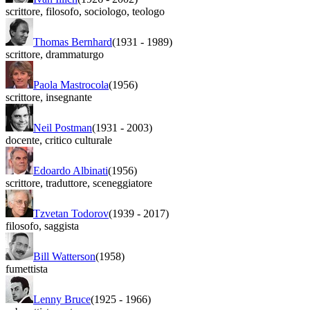
scrittore
,
filosofo
,
sociologo
,
teologo
Thomas Bernhard
(1931
-
1989)
scrittore
,
drammaturgo
Paola Mastrocola
(1956)
scrittore
,
insegnante
Neil Postman
(1931
-
2003)
docente
,
critico culturale
Edoardo Albinati
(1956)
scrittore
,
traduttore
,
sceneggiatore
Tzvetan Todorov
(1939
-
2017)
filosofo
,
saggista
Bill Watterson
(1958)
fumettista
Lenny Bruce
(1925
-
1966)