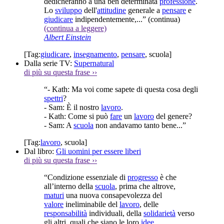
dedicheranno a una ben determinata
professione
.
Lo
sviluppo
dell'
attitudine
generale a
pensare
e
giudicare
indipendentemente,...”
(continua)
(continua a leggere)
Albert Einstein
[Tag:
giudicare
,
insegnamento
,
pensare
,
scuola
]
Dalla serie TV:
Supernatural
di più su questa frase
››
“- Kath: Ma voi come sapete di questa cosa degli
spettri
?
- Sam: È il nostro
lavoro
.
- Kath: Come si può
fare
un
lavoro
del genere?
- Sam: A
scuola
non andavamo tanto bene...”
[Tag:
lavoro
,
scuola
]
Dal libro:
Gli uomini per essere liberi
di più su questa frase
››
“Condizione essenziale di
progresso
è che
all’interno della
scuola
, prima che altrove,
maturi
una nuova consapevolezza del
valore
ineliminabile del
lavoro
, delle
responsabilità
individuali, della
solidarietà
verso
gli altri, quali che siano le loro
idee
,