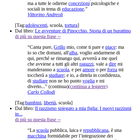
ma a tutte le odierne
concezioni
psicologiche e
sociali in tema di
educazione
.”
Vittorino Andreoli
[Tag:
adolescenti
,
scuola
,
tortura
]
Dal libro:
Le avventure di Pinocchio. Storia di un burattino
di più su questa frase
››
“Canta pure,
Grillo
mio, come ti pare e
piace
: ma
io so che domani, all'
alba
, voglio andarmene di
qui, perché se rimango qui, avverrà a me quel
che avviene a tutti gli altri
ragazzi
, vale a
dire
mi
manderanno a
scuola
, e per
amore
o per
forza
mi
toccherà a
studiare
; e io, a dirtela in confidenza,
di
studiare
non ne ho punto
voglia
e mi
diverto...”
(continua)
(continua a leggere)
Carlo Collodi
[Tag:
bambini
,
libertà
,
scuola
]
Dal libro:
Il razzismo spiegato a mia figlia: I nuovi razzismi
in...
di più su questa frase
››
“La
scuola
pubblica, laica e
repubblicana
, è una
macchina
formidabile per l’integrazione dei