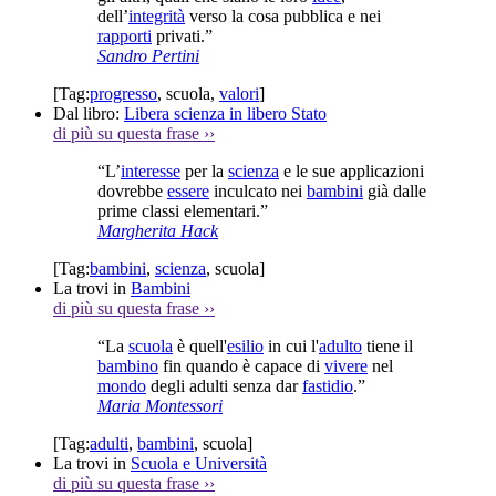
dell’
integrità
verso la cosa pubblica e nei
rapporti
privati.”
Sandro Pertini
[Tag:
progresso
,
scuola
,
valori
]
Dal libro:
Libera scienza in libero Stato
di più su questa frase
››
“L’
interesse
per la
scienza
e le sue applicazioni
dovrebbe
essere
inculcato nei
bambini
già dalle
prime classi elementari.”
Margherita Hack
[Tag:
bambini
,
scienza
,
scuola
]
La trovi in
Bambini
di più su questa frase
››
“La
scuola
è quell'
esilio
in cui l'
adulto
tiene il
bambino
fin quando è capace di
vivere
nel
mondo
degli adulti senza dar
fastidio
.”
Maria Montessori
[Tag:
adulti
,
bambini
,
scuola
]
La trovi in
Scuola e Università
di più su questa frase
››