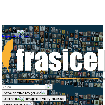
Seguici su
Registrati / Accedi
Attiva/disattiva navigazione
User area
Toggle search bar