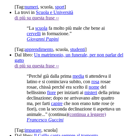
[Tag:
numeri
,
scuola
,
sport
]
La trovi in
Scuola e Università
di più su questa frase
››
“La
scuola
fa molto più male che bene ai
cervelli
in formazione.”
Giovanni Papini
[Tag:
apprendimento
,
scuola
,
studenti
]
Dal libro:
Un matrimonio, un funerale, per non parlar del
gatto
di più su questa frase
››
“Perché già dalla prima
media
ti attendeva il
latino e si cominciava subito, con
rosa
rosae
rosae, chissà perché era scelto il
nome
del
bellissimo
fiore
per iniziarti ai
misteri
della prima
declinazione; dopo ne arrivavano altre quattro
ma, per farti
capire
che non erano tutte rose (e
fiori), con la seconda declinazione ti aspettava un
animale...”
(continua)
(continua a leggere)
Francesco Guccini
[Tag:
imparare
,
scuola
]
Dal libro:
Il Grillo canta sempre al tramonto