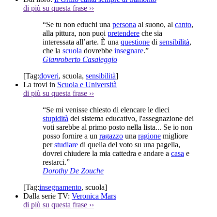
di più su questa frase
››
“Se tu non educhi una
persona
al suono, al
canto
,
alla pittura, non puoi
pretendere
che sia
interessata all’arte. È una
questione
di
sensibilità
,
che la
scuola
dovrebbe
insegnare
.”
Gianroberto Casaleggio
[Tag:
doveri
,
scuola
,
sensibilità
]
La trovi in
Scuola e Università
di più su questa frase
››
“Se mi venisse chiesto di elencare le dieci
stupidità
del sistema educativo, l'assegnazione dei
voti sarebbe al primo posto nella lista... Se io non
posso fornire a un
ragazzo
una
ragione
migliore
per
studiare
di quella del voto su una pagella,
dovrei chiudere la mia cattedra e andare a
casa
e
restarci.”
Dorothy De Zouche
[Tag:
insegnamento
,
scuola
]
Dalla serie TV:
Veronica Mars
di più su questa frase
››