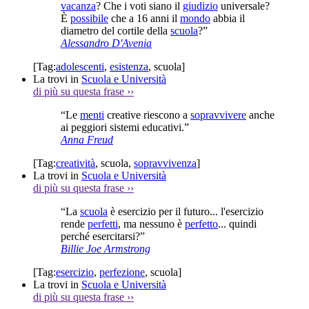
vacanza
? Che i voti siano il
giudizio
universale?
È
possibile
che a 16 anni il
mondo
abbia il
diametro del cortile della
scuola
?”
Alessandro D'Avenia
[Tag:
adolescenti
,
esistenza
,
scuola
]
La trovi in
Scuola e Università
di più su questa frase
››
“Le
menti
creative riescono a
sopravvivere
anche
ai peggiori sistemi educativi.”
Anna Freud
[Tag:
creatività
,
scuola
,
sopravvivenza
]
La trovi in
Scuola e Università
di più su questa frase
››
“La
scuola
è esercizio per il futuro... l'esercizio
rende
perfetti
, ma nessuno è
perfetto
... quindi
perché esercitarsi?”
Billie Joe Armstrong
[Tag:
esercizio
,
perfezione
,
scuola
]
La trovi in
Scuola e Università
di più su questa frase
››