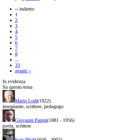
‹‹
indietro
1
2
3
4
5
6
7
8
...
33
avanti
››
In evidenza
Su questo tema
Mario Lodi
(1922)
insegnante
,
scrittore
,
pedagogo
Giovanni Papini
(1881
-
1956)
poeta
,
scrittore
Ivan Illich
(1926
-
2002)