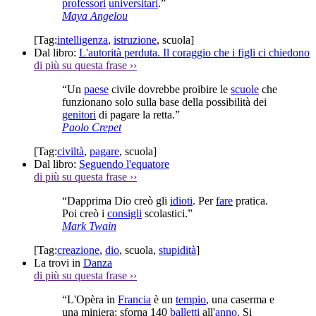
professori
universitari
.”
Maya Angelou
[Tag:
intelligenza
,
istruzione
,
scuola
]
Dal libro:
L'autorità perduta. Il coraggio che i figli ci chiedono
di più su questa frase
››
“Un
paese
civile dovrebbe proibire le
scuole
che
funzionano solo sulla base della possibilità dei
genitori
di pagare la retta.”
Paolo Crepet
[Tag:
civiltà
,
pagare
,
scuola
]
Dal libro:
Seguendo l'equatore
di più su questa frase
››
“Dapprima Dio creò gli
idioti
. Per
fare
pratica.
Poi creò i
consigli
scolastici.”
Mark Twain
[Tag:
creazione
,
dio
,
scuola
,
stupidità
]
La trovi in
Danza
di più su questa frase
››
“L'Opèra in
Francia
è un
tempio
, una caserma e
una miniera: sforna 140
balletti
all'
anno
. Si