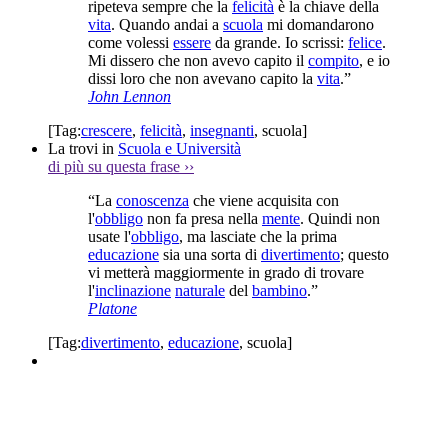
ripeteva sempre che la
felicità
è la chiave della
vita
. Quando andai a
scuola
mi domandarono
come volessi
essere
da grande. Io scrissi:
felice
.
Mi dissero che non avevo capito il
compito
, e io
dissi loro che non avevano capito la
vita
.”
John Lennon
[Tag:
crescere
,
felicità
,
insegnanti
,
scuola
]
La trovi in
Scuola e Università
di più su questa frase
››
“La
conoscenza
che viene acquisita con
l'
obbligo
non fa presa nella
mente
. Quindi non
usate l'
obbligo
, ma lasciate che la prima
educazione
sia una sorta di
divertimento
; questo
vi metterà maggiormente in grado di trovare
l'
inclinazione
naturale
del
bambino
.”
Platone
[Tag:
divertimento
,
educazione
,
scuola
]