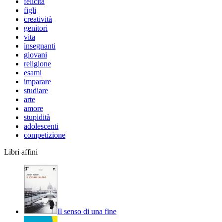
felicità
figli
creatività
genitori
vita
insegnanti
giovani
religione
esami
imparare
studiare
arte
amore
stupidità
adolescenti
competizione
Libri affini
Il senso di una fine