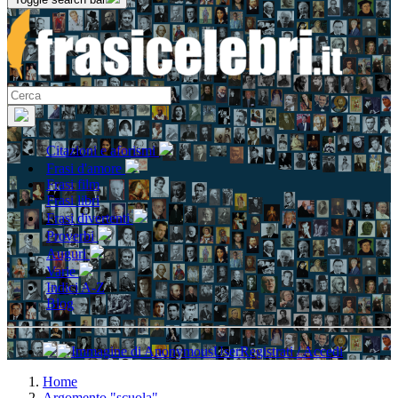
Citazioni e aforismi
Frasi d'amore
Frasi film
Frasi libri
Frasi divertenti
Proverbi
Auguri
Varie
Indici A-Z
Blog
Registrati / Accedi
Home
Argomento "scuola"