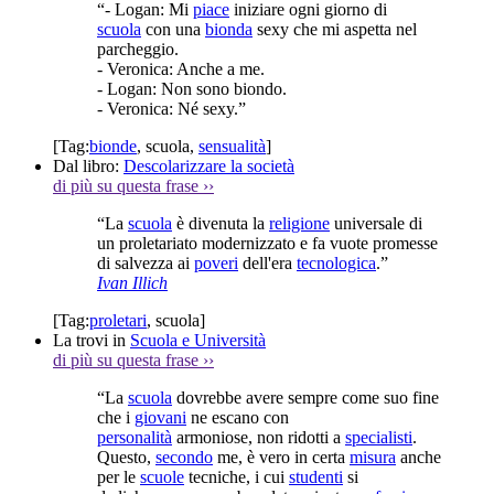
“- Logan: Mi
piace
iniziare ogni giorno di
scuola
con una
bionda
sexy che mi aspetta nel
parcheggio.
- Veronica: Anche a me.
- Logan: Non sono biondo.
- Veronica: Né sexy.”
[Tag:
bionde
,
scuola
,
sensualità
]
Dal libro:
Descolarizzare la società
di più su questa frase
››
“La
scuola
è divenuta la
religione
universale di
un proletariato modernizzato e fa vuote promesse
di salvezza ai
poveri
dell'era
tecnologica
.”
Ivan Illich
[Tag:
proletari
,
scuola
]
La trovi in
Scuola e Università
di più su questa frase
››
“La
scuola
dovrebbe avere sempre come suo fine
che i
giovani
ne escano con
personalità
armoniose, non ridotti a
specialisti
.
Questo,
secondo
me, è vero in certa
misura
anche
per le
scuole
tecniche, i cui
studenti
si