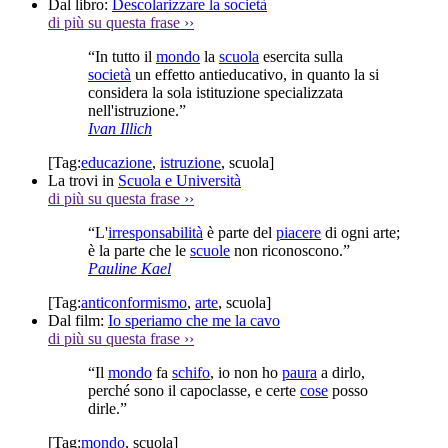
Dal libro:
Descolarizzare la società
di più su questa frase
››
“In tutto il
mondo
la
scuola
esercita sulla
società
un effetto antieducativo, in quanto la si
considera la sola istituzione specializzata
nell'istruzione.”
Ivan Illich
[Tag:
educazione
,
istruzione
,
scuola
]
La trovi in
Scuola e Università
di più su questa frase
››
“L'
irresponsabilità
è parte del
piacere
di ogni arte;
è la parte che le
scuole
non riconoscono.”
Pauline Kael
[Tag:
anticonformismo
,
arte
,
scuola
]
Dal film:
Io speriamo che me la cavo
di più su questa frase
››
“Il
mondo
fa
schifo
, io non ho
paura
a dirlo,
perché sono il capoclasse, e certe
cose
posso
dirle.”
[Tag:
mondo
,
scuola
]