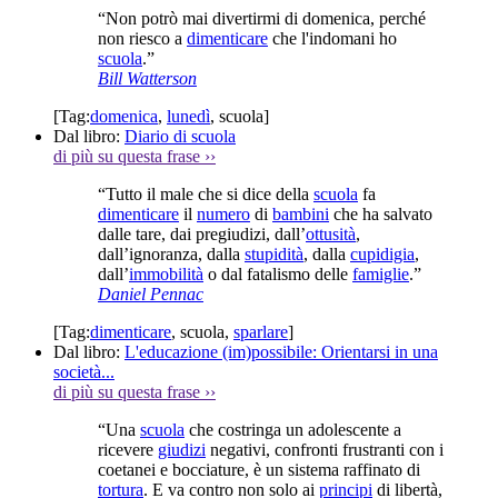
“Non potrò mai divertirmi di domenica, perché
non riesco a
dimenticare
che l'indomani ho
scuola
.”
Bill Watterson
[Tag:
domenica
,
lunedì
,
scuola
]
Dal libro:
Diario di scuola
di più su questa frase
››
“Tutto il male che si dice della
scuola
fa
dimenticare
il
numero
di
bambini
che ha salvato
dalle tare, dai pregiudizi, dall’
ottusità
,
dall’ignoranza, dalla
stupidità
, dalla
cupidigia
,
dall’
immobilità
o dal fatalismo delle
famiglie
.”
Daniel Pennac
[Tag:
dimenticare
,
scuola
,
sparlare
]
Dal libro:
L'educazione (im)possibile: Orientarsi in una
società...
di più su questa frase
››
“Una
scuola
che costringa un adolescente a
ricevere
giudizi
negativi, confronti frustranti con i
coetanei e bocciature, è un sistema raffinato di
tortura
. E va contro non solo ai
principi
di libertà,