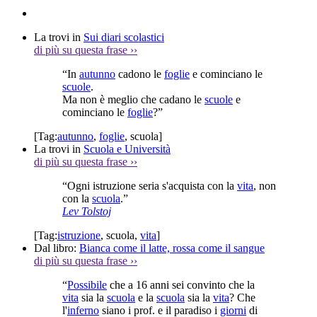
La trovi in
Sui diari scolastici
di più su questa frase
››
“In
autunno
cadono le
foglie
e cominciano le
scuole
.
Ma non è meglio che cadano le
scuole
e
cominciano le
foglie
?”
[Tag:
autunno
,
foglie
,
scuola
]
La trovi in
Scuola e Università
di più su questa frase
››
“Ogni istruzione seria s'acquista con la
vita
, non
con la
scuola
.”
Lev Tolstoj
[Tag:
istruzione
,
scuola
,
vita
]
Dal libro:
Bianca come il latte, rossa come il sangue
di più su questa frase
››
“
Possibile
che a 16 anni sei convinto che la
vita
sia la
scuola
e la
scuola
sia la
vita
? Che
l'
inferno
siano i prof. e il paradiso i
giorni
di