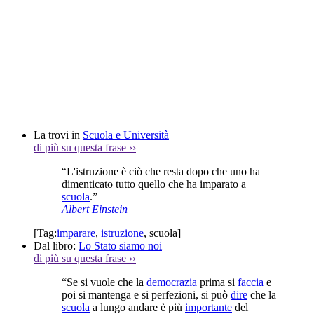
La trovi in
Scuola e Università
di più su questa frase
››
“L'istruzione è ciò che resta dopo che uno ha
dimenticato tutto quello che ha imparato a
scuola
.”
Albert Einstein
[Tag:
imparare
,
istruzione
,
scuola
]
Dal libro:
Lo Stato siamo noi
di più su questa frase
››
“Se si vuole che la
democrazia
prima si
faccia
e
poi si mantenga e si perfezioni, si può
dire
che la
scuola
a lungo andare è più
importante
del