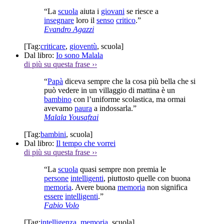
“La
scuola
aiuta i
giovani
se riesce a
insegnare
loro il
senso
critico
.”
Evandro Agazzi
[Tag:
criticare
,
gioventù
,
scuola
]
Dal libro:
Io sono Malala
di più su questa frase
››
“
Papà
diceva sempre che la cosa più bella che si
può vedere in un villaggio di mattina è un
bambino
con l’uniforme scolastica, ma ormai
avevamo
paura
a indossarla.”
Malala Yousafzai
[Tag:
bambini
,
scuola
]
Dal libro:
Il tempo che vorrei
di più su questa frase
››
“La
scuola
quasi sempre non premia le
persone
intelligenti
, piuttosto quelle con buona
memoria
. Avere buona
memoria
non significa
essere
intelligenti
.”
Fabio Volo
[Tag:
intelligenza
,
memoria
,
scuola
]