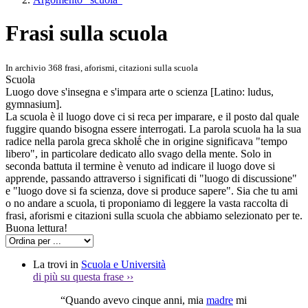
Frasi sulla scuola
In archivio 368 frasi, aforismi, citazioni sulla scuola
Scuola
Luogo dove s'insegna e s'impara arte o scienza [Latino: ludus,
gymnasium].
La scuola è il luogo dove ci si reca per imparare, e il posto dal quale
fuggire quando bisogna essere interrogati. La parola scuola ha la sua
radice nella parola greca skholḗ che in origine significava "tempo
libero", in particolare dedicato allo svago della mente. Solo in
seconda battuta il termine è venuto ad indicare il luogo dove si
apprende, passando attraverso i significati di "luogo di discussione"
e "luogo dove si fa scienza, dove si produce sapere". Sia che tu ami
o no andare a scuola, ti proponiamo di leggere la vasta raccolta di
frasi, aforismi e citazioni sulla scuola che abbiamo selezionato per te.
Buona lettura!
La trovi in
Scuola e Università
di più su questa frase
››
“Quando avevo cinque anni, mia
madre
mi