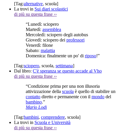
[Tag:
alternative
,
scuola
]
La trovi in
Sui diari scolastici
di più su questa frase
››
“Lunedì: sciopero
Martedì:
assemblea
Mercoledì: sciopero degli autobus
Giovedì: sciopero dei
professori
Venerdì: filone
Sabato:
malattia
Domenica: finalmente un po' di
riposo
!”
[Tag:
sciopero
,
scuola
,
settimana
]
Dal libro:
C'è speranza se questo accade al Vho
di più su questa frase
››
“Condizione prima per una non illusoria
attivizzazione della
scuola
è quello di stabilire un
contatto
diretto e permanente con il
mondo
del
bambino
.”
Mario Lodi
[Tag:
bambini
,
comprendere
,
scuola
]
La trovi in
Scuola e Università
di più su questa frase
››