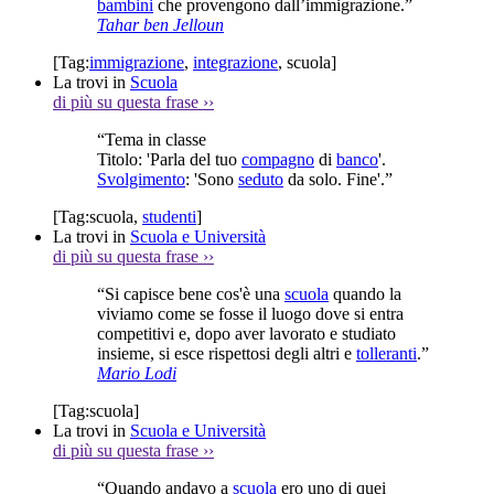
bambini
che provengono dall’immigrazione.”
Tahar ben Jelloun
[Tag:
immigrazione
,
integrazione
,
scuola
]
La trovi in
Scuola
di più su questa frase
››
“Tema in classe
Titolo: 'Parla del tuo
compagno
di
banco
'.
Svolgimento
: 'Sono
seduto
da solo. Fine'.”
[Tag:
scuola
,
studenti
]
La trovi in
Scuola e Università
di più su questa frase
››
“Si capisce bene cos'è una
scuola
quando la
viviamo come se fosse il luogo dove si entra
competitivi e, dopo aver lavorato e studiato
insieme, si esce rispettosi degli altri e
tolleranti
.”
Mario Lodi
[Tag:
scuola
]
La trovi in
Scuola e Università
di più su questa frase
››
“Quando andavo a
scuola
ero uno di quei