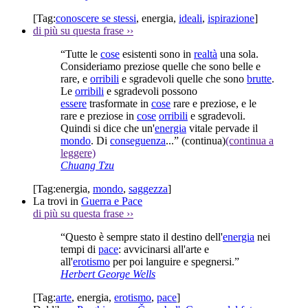
[Tag:
conoscere se stessi
,
energia
,
ideali
,
ispirazione
]
di più su questa frase
››
“Tutte le
cose
esistenti sono in
realtà
una sola.
Consideriamo preziose quelle che sono belle e
rare, e
orribili
e sgradevoli quelle che sono
brutte
.
Le
orribili
e sgradevoli possono
essere
trasformate in
cose
rare e preziose, e le
rare e preziose in
cose
orribili
e sgradevoli.
Quindi si dice che un'
energia
vitale pervade il
mondo
. Di
conseguenza
...”
(continua)
(continua a
leggere)
Chuang Tzu
[Tag:
energia
,
mondo
,
saggezza
]
La trovi in
Guerra e Pace
di più su questa frase
››
“Questo è sempre stato il destino dell'
energia
nei
tempi di
pace
: avvicinarsi all'arte e
all'
erotismo
per poi languire e spegnersi.”
Herbert George Wells
[Tag:
arte
,
energia
,
erotismo
,
pace
]