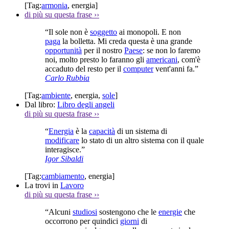
[Tag:
armonia
,
energia
]
di più su questa frase
››
“Il sole non è
soggetto
ai monopoli. E non
paga
la bolletta. Mi creda questa è una grande
opportunità
per il nostro
Paese
: se non lo faremo
noi, molto presto lo faranno gli
americani
, com'è
accaduto del resto per il
computer
vent'anni fa.”
Carlo Rubbia
[Tag:
ambiente
,
energia
,
sole
]
Dal libro:
Libro degli angeli
di più su questa frase
››
“
Energia
è la
capacità
di un sistema di
modificare
lo stato di un altro sistema con il quale
interagisce.”
Igor Sibaldi
[Tag:
cambiamento
,
energia
]
La trovi in
Lavoro
di più su questa frase
››
“Alcuni
studiosi
sostengono che le
energie
che
occorrono per quindici
giorni
di