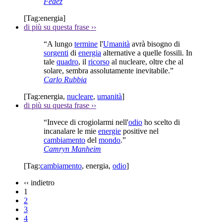
Fedez
[Tag:
energia
]
di più su questa frase
››
“A lungo
termine
l'
Umanità
avrà bisogno di
sorgenti
di
energia
alternative a quelle fossili. In
tale
quadro
, il
ricorso
al nucleare, oltre che al
solare, sembra assolutamente inevitabile.”
Carlo Rubbia
[Tag:
energia
,
nucleare
,
umanità
]
di più su questa frase
››
“Invece di crogiolarmi nell'
odio
ho scelto di
incanalare le mie
energie
positive nel
cambiamento
del
mondo
.”
Camryn Manheim
[Tag:
cambiamento
,
energia
,
odio
]
‹‹
indietro
1
2
3
4