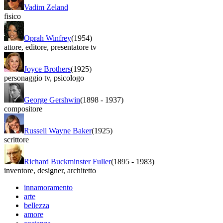
Vadim Zeland
fisico
Oprah Winfrey
(1954)
attore
,
editore
,
presentatore tv
Joyce Brothers
(1925)
personaggio tv
,
psicologo
George Gershwin
(1898
-
1937)
compositore
Russell Wayne Baker
(1925)
scrittore
Richard Buckminster Fuller
(1895
-
1983)
inventore
,
designer
,
architetto
innamoramento
arte
bellezza
amore