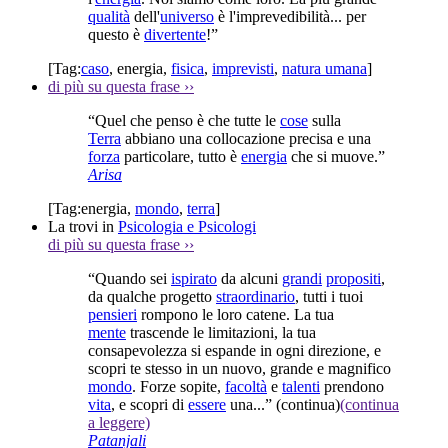
qualità
dell'
universo
è l'imprevedibilità... per
questo è
divertente
!”
[Tag:
caso
,
energia
,
fisica
,
imprevisti
,
natura umana
]
di più su questa frase
››
“Quel che penso è che tutte le
cose
sulla
Terra
abbiano una collocazione precisa e una
forza
particolare, tutto è
energia
che si muove.”
Arisa
[Tag:
energia
,
mondo
,
terra
]
La trovi in
Psicologia e Psicologi
di più su questa frase
››
“Quando sei
ispirato
da alcuni
grandi
propositi
,
da qualche progetto
straordinario
, tutti i tuoi
pensieri
rompono le loro catene. La tua
mente
trascende le limitazioni, la tua
consapevolezza si espande in ogni direzione, e
scopri te stesso in un nuovo, grande e magnifico
mondo
. Forze sopite,
facoltà
e
talenti
prendono
vita
, e scopri di
essere
una...”
(continua)
(continua
a leggere)
Patanjali