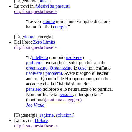
[Tag:
energia
,
ideali
]
La trovi in
Adesivi su paraurti
di più su questa frase
››
“Le vere
donne
non hanno vampate di calore,
hanno fonti di
energia
.”
[Tag:
donne
,
energia
]
Dal libro:
Zero Limits
di più su questa frase
››
“L’
intelletto
non può
risolvere
i
problemi
lavorando da solo, perché sa solo
organizzare
.
Organizzare
le
cose
non è affatto
risolvere
i
problemi
. Avete bisogno di lasciarli
andare! Quando fate Ho’oponopono, ciò che
accade è che la Divinità si prende il
pensiero
doloroso e lo neutralizza o lo purifica.
Non purificate la
persona
, il luogo o la...”
(continua)
(continua a leggere)
Joe Vitale
[Tag:
energia
,
ragione
,
soluzioni
]
La trovi in
Dolore
di più su questa frase
››