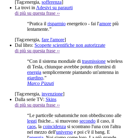
[Tag:
energia
,
sofferenza
]
La trovi in
Adesivi su paraurti
di più su questa frase
››
“Pratica il
risparmio
energetico - fai l'
amore
più
lentamente.”
[Tag:
energia
,
fare l'amore
]
Dal libro:
Scoperte scientifiche non autorizzate
di più su questa frase
››
“Con il sistema mondiale di
trasmissione
wireless
di Tesla, chiunque avrebbe potuto rifornirsi di
energia
semplicemente piantando un'antenna in
giardino
.”
Marco Pizzuti
[Tag:
energia
,
invenzione
]
Dalla serie TV:
Skins
di più su questa frase
››
“Le particelle subatomiche non obbediscono alle
leggi
fisiche... si muovono
secondo
il caso, il
caos
, la
coincidenza
si scontrano l'una con l'altra
nel mezzo dell'
universo
e poi c'è il bang. E
l'
energia
. Noi siamo come loro. La più grande