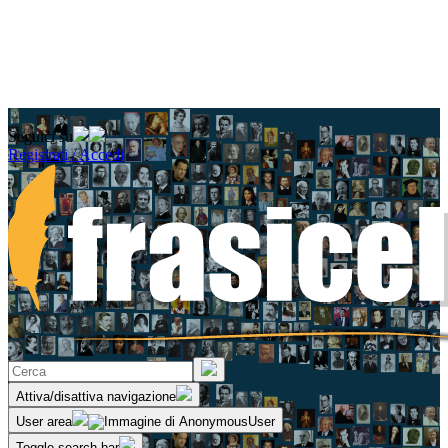
Seguici su
Registrati / Accedi
Attiva/disattiva navigazione
User area
Toggle search bar