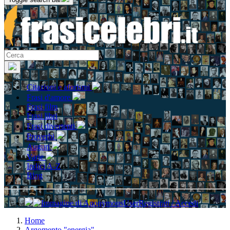
Citazioni e aforismi
Frasi d'amore
Frasi film
Frasi libri
Frasi divertenti
Proverbi
Auguri
Varie
Indici A-Z
Blog
Registrati / Accedi
Home
Argomento "energia"