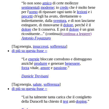
“Io non sono
amico
di certe mollezze
sentimentali
moderne
; io
credo
che è molto bene
per l'
uomo
di ripassare ogni tanto le
lezioni
e i
precetti
ch'egli ha avuto, direttamente o
indirettamente, dalla
sventura
, e di non lasciarne
estinguere, di rinnovarne il
dolore
, perché è il
dolore
che li conserva. E poi il
dolore
è un gran
ricostituente...”
(continua)
(continua a leggere)
Antonio Fogazzaro
[Tag:
energia
,
insuccessi
,
sofferenza
]
di più su questa frase
››
“Le
energie
bloccate corrodono e distruggono
anziché
produrre
e generare
benessere
,
forza
vitale,
amore
e
passione
.”
Daniele Trevisani
[Tag:
energia
,
salute
,
sofferenza
]
di più su questa frase
››
“Lui ha talmente tanta carica che il coniglietto
della Duracell ha chiesto il
test
anti-
doping
.”