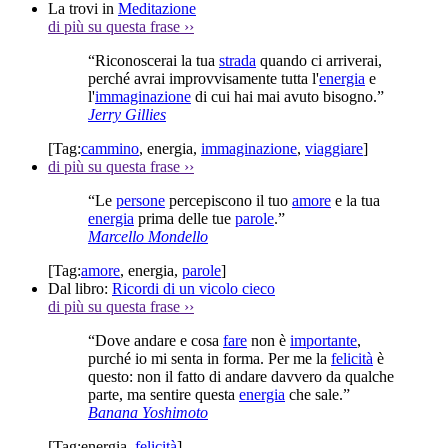
La trovi in
Meditazione
di più su questa frase
››
“Riconoscerai la tua
strada
quando ci arriverai,
perché avrai improvvisamente tutta l'
energia
e
l'
immaginazione
di cui hai mai avuto bisogno.”
Jerry Gillies
[Tag:
cammino
,
energia
,
immaginazione
,
viaggiare
]
di più su questa frase
››
“Le
persone
percepiscono il tuo
amore
e la tua
energia
prima delle tue
parole
.”
Marcello Mondello
[Tag:
amore
,
energia
,
parole
]
Dal libro:
Ricordi di un vicolo cieco
di più su questa frase
››
“Dove andare e cosa
fare
non è
importante
,
purché io mi senta in forma. Per me la
felicità
è
questo: non il fatto di andare davvero da qualche
parte, ma sentire questa
energia
che sale.”
Banana Yoshimoto
[Tag:
energia
,
felicità
]