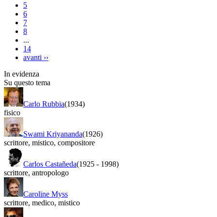
5
6
7
8
...
14
avanti
››
In evidenza
Su questo tema
Carlo Rubbia
(1934)
fisico
Swami Kriyananda
(1926)
scrittore
,
mistico
,
compositore
Carlos Castañeda
(1925
-
1998)
scrittore
,
antropologo
Caroline Myss
scrittore
,
medico
,
mistico