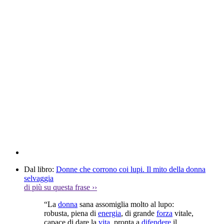
Dal libro:
Donne che corrono coi lupi. Il mito della donna
selvaggia
di più su questa frase
››
“La
donna
sana assomiglia molto al lupo:
robusta, piena di
energia
, di grande
forza
vitale,
capace di dare la
vita
, pronta a
difendere
il