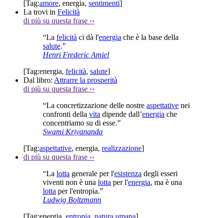
[Tag:
amore
,
energia
,
sentimenti
]
La trovi in
Felicità
di più su questa frase
››
“La
felicità
ci dà l'
energia
che è la base della
salute
.”
Henri Frederic Amiel
[Tag:
energia
,
felicità
,
salute
]
Dal libro:
Attrarre la prosperità
di più su questa frase
››
“La concretizzazione delle nostre
aspettative
nei
confronti della
vita
dipende dall’
energia
che
concentriamo su di esse.”
Swami Kriyananda
[Tag:
aspettative
,
energia
,
realizzazione
]
di più su questa frase
››
“La
lotta
generale per l'
esistenza
degli esseri
viventi non è una
lotta
per l'
energia
, ma è una
lotta
per l'entropia.”
Ludwig Boltzmann
[Tag:
energia
,
entropia
,
natura umana
]