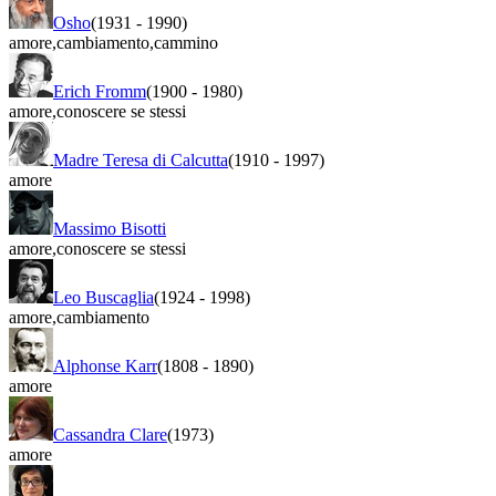
Osho
(1931
-
1990)
amore
,
cambiamento
,
cammino
Erich Fromm
(1900
-
1980)
amore
,
conoscere se stessi
Madre Teresa di Calcutta
(1910
-
1997)
amore
Massimo Bisotti
amore
,
conoscere se stessi
Leo Buscaglia
(1924
-
1998)
amore
,
cambiamento
Alphonse Karr
(1808
-
1890)
amore
Cassandra Clare
(1973)
amore