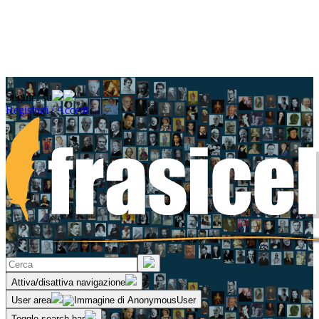
Seguici su
Registrati / Accedi
Attiva/disattiva navigazione
User area
Toggle search bar