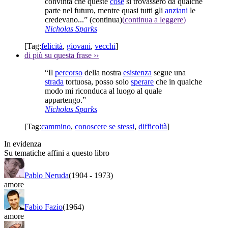
convinta che queste
cose
si trovassero da qualche
parte nel futuro, mentre quasi tutti gli
anziani
le
credevano...”
(continua)
(continua a leggere)
Nicholas Sparks
[Tag:
felicità
,
giovani
,
vecchi
]
di più su questa frase
››
“Il
percorso
della nostra
esistenza
segue una
strada
tortuosa, posso solo
sperare
che in qualche
modo mi riconduca al luogo al quale
appartengo.”
Nicholas Sparks
[Tag:
cammino
,
conoscere se stessi
,
difficoltà
]
In evidenza
Su tematiche affini a questo libro
Pablo Neruda
(1904
-
1973)
amore
Fabio Fazio
(1964)
amore