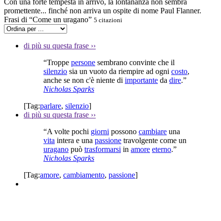
Con una forte tempesta in arrivo, la lontananza non sembra
promettente... finché non arriva un ospite di nome Paul Flanner.
Frasi di “Come un uragano”
5 citazioni
di più su questa frase
››
“Troppe
persone
sembrano convinte che il
silenzio
sia un vuoto da riempire ad ogni
costo
,
anche se non c'è niente di
importante
da
dire
.”
Nicholas Sparks
[Tag:
parlare
,
silenzio
]
di più su questa frase
››
“A volte pochi
giorni
possono
cambiare
una
vita
intera e una
passione
travolgente come un
uragano
può
trasformarsi
in
amore
eterno
.”
Nicholas Sparks
[Tag:
amore
,
cambiamento
,
passione
]