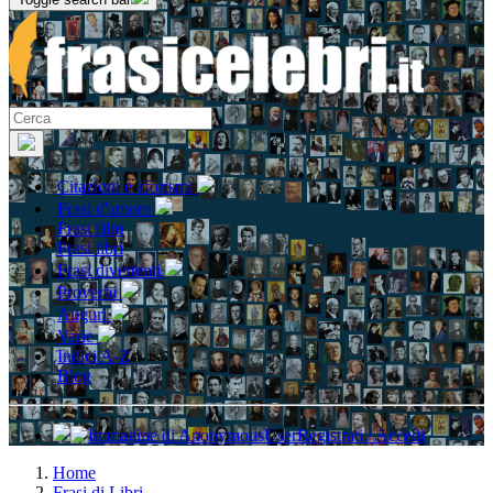
Citazioni e aforismi
Frasi d'amore
Frasi film
Frasi libri
Frasi divertenti
Proverbi
Auguri
Varie
Indici A-Z
Blog
Registrati / Accedi
Home
Frasi di Libri