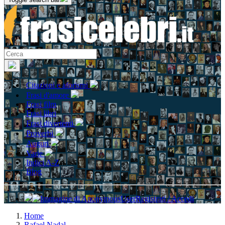
Citazioni e aforismi
Frasi d'amore
Frasi film
Frasi libri
Frasi divertenti
Proverbi
Auguri
Varie
Indici A-Z
Blog
Registrati / Accedi
Home
Rafael Nadal