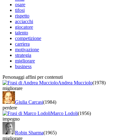
osare
tifosi
rispetto
acciacchi
giocatore
talento
competizione
carriera
motivazione
strategia
migliorare
business
Personaggi affini per contenuti
Andrea Mucciolo
(1978)
migliorare
Giulia Carcasi
(1984)
perdere
Marco Lodoli
(1956)
impegno
Robin Sharma
(1965)
migliorare