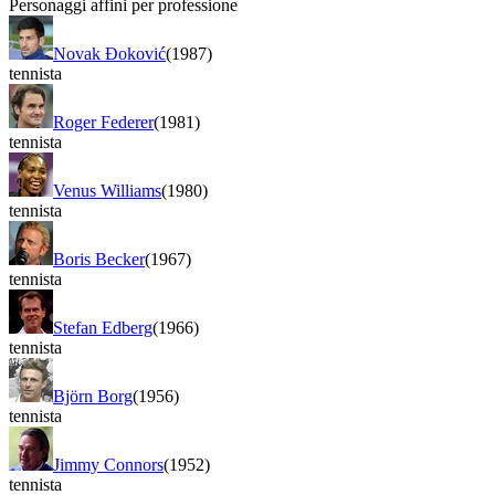
Personaggi affini per professione
Novak Đoković
(1987)
tennista
Roger Federer
(1981)
tennista
Venus Williams
(1980)
tennista
Boris Becker
(1967)
tennista
Stefan Edberg
(1966)
tennista
Björn Borg
(1956)
tennista
Jimmy Connors
(1952)
tennista