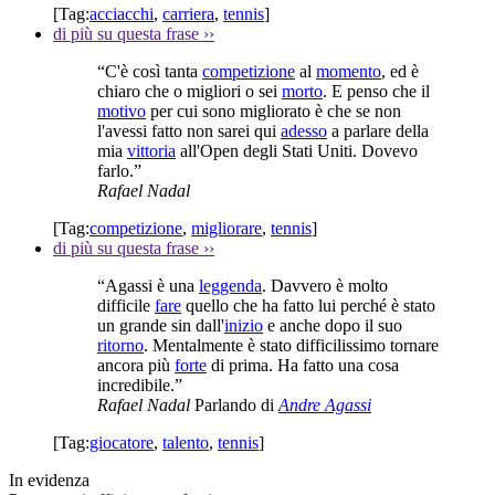
[Tag:
acciacchi
,
carriera
,
tennis
]
di più su questa frase
››
“C'è così tanta
competizione
al
momento
, ed è
chiaro che o migliori o sei
morto
. E penso che il
motivo
per cui sono migliorato è che se non
l'avessi fatto non sarei qui
adesso
a parlare della
mia
vittoria
all'Open degli Stati Uniti. Dovevo
farlo.”
Rafael Nadal
[Tag:
competizione
,
migliorare
,
tennis
]
di più su questa frase
››
“Agassi è una
leggenda
. Davvero è molto
difficile
fare
quello che ha fatto lui perché è stato
un grande sin dall'
inizio
e anche dopo il suo
ritorno
. Mentalmente è stato difficilissimo tornare
ancora più
forte
di prima. Ha fatto una cosa
incredibile.”
Rafael Nadal
Parlando di
Andre Agassi
[Tag:
giocatore
,
talento
,
tennis
]
In evidenza