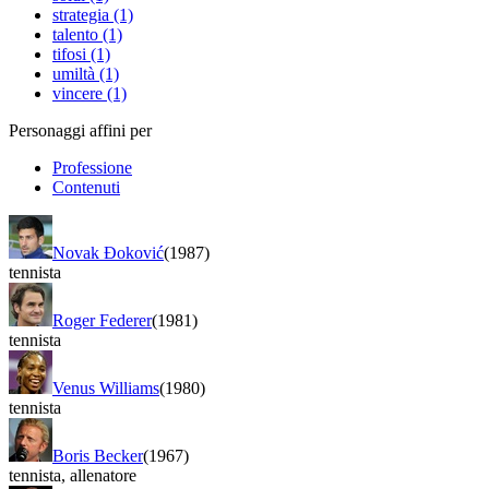
strategia (1)
talento (1)
tifosi (1)
umiltà (1)
vincere (1)
Personaggi affini per
Professione
Contenuti
Novak Đoković
(1987)
tennista
Roger Federer
(1981)
tennista
Venus Williams
(1980)
tennista
Boris Becker
(1967)
tennista
,
allenatore