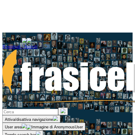
Seguici su
Registrati / Accedi
Attiva/disattiva navigazione
User area
Toggle search bar