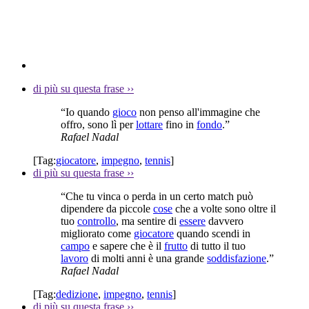
di più su questa frase
››
“Io quando
gioco
non penso all'immagine che
offro, sono lì per
lottare
fino in
fondo
.”
Rafael Nadal
[Tag:
giocatore
,
impegno
,
tennis
]
di più su questa frase
››
“Che tu vinca o perda in un certo match può
dipendere da piccole
cose
che a volte sono oltre il
tuo
controllo
, ma sentire di
essere
davvero
migliorato come
giocatore
quando scendi in
campo
e sapere che è il
frutto
di tutto il tuo
lavoro
di molti anni è una grande
soddisfazione
.”
Rafael Nadal
[Tag:
dedizione
,
impegno
,
tennis
]
di più su questa frase
››