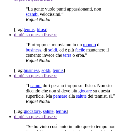
“La gente vuole punti appassionanti, non
scambi
velocissimi.”
Rafael Nadal
[Tag:
tennis
,
tifosi
]
di più su questa frase
››
“Purtroppo ci muoviamo in un
mondo
di
business
, di
soldi
, ed è più
facile
mantenere il
cemento invece che
terra
o erba.”
Rafael Nadal
[Tag:
business
,
soldi
,
tennis
]
di più su questa frase
››
“I
campi
duri pesano troppo sul fisico. Non sto
dicendo che non si deve più
giocare
su questa
superficie. Ma
pensare
alla
salute
dei tennisti sì.”
Rafael Nadal
[Tag:
giocatore
,
salute
,
tennis
]
di più su questa frase
››
“Se ho vinto così tanto in tutto questo tempo non