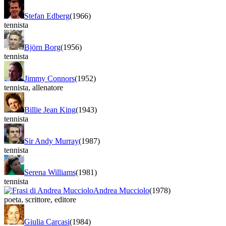
Stefan Edberg
(1966)
tennista
Björn Borg
(1956)
tennista
Jimmy Connors
(1952)
tennista
,
allenatore
Billie Jean King
(1943)
tennista
Sir Andy Murray
(1987)
tennista
Serena Williams
(1981)
tennista
Andrea Mucciolo
(1978)
poeta
,
scrittore
,
editore
Giulia Carcasi
(1984)