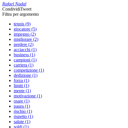
Rafael Nadal
Condividi
Tweet
Filtra per argomento
tennis (9)
giocatore (5)
impegno (2)
migliorare (2)
perdere (2)
acciacchi (1)
business (1)
campioni (1)
carriera (1)
competizione (1)
dedizione (1)
forza (1)
limiti (1)
mente (1)
motivazione (1)
osare (1)
paura (1)
rischio (1)
rispetto (1)
salute (1)
soldi (1)