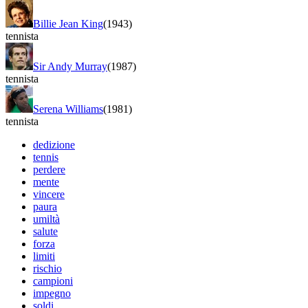
Billie Jean King
(1943)
tennista
Sir Andy Murray
(1987)
tennista
Serena Williams
(1981)
tennista
dedizione
tennis
perdere
mente
vincere
paura
umiltà
salute
forza
limiti
rischio
campioni
impegno
soldi