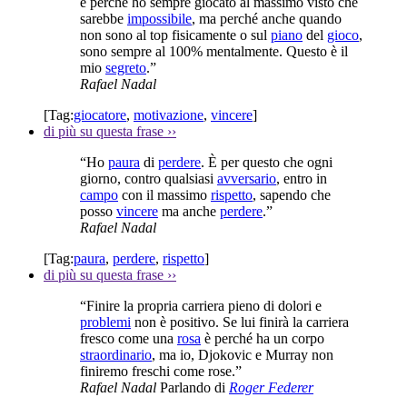
è perché ho sempre giocato al massimo visto che
sarebbe
impossibile
, ma perché anche quando
non sono al top fisicamente o sul
piano
del
gioco
,
sono sempre al 100% mentalmente. Questo è il
mio
segreto
.”
Rafael Nadal
[Tag:
giocatore
,
motivazione
,
vincere
]
di più su questa frase
››
“Ho
paura
di
perdere
. È per questo che ogni
giorno, contro qualsiasi
avversario
, entro in
campo
con il massimo
rispetto
, sapendo che
posso
vincere
ma anche
perdere
.”
Rafael Nadal
[Tag:
paura
,
perdere
,
rispetto
]
di più su questa frase
››
“Finire la propria carriera pieno di dolori e
problemi
non è positivo. Se lui finirà la carriera
fresco come una
rosa
è perché ha un corpo
straordinario
, ma io, Djokovic e Murray non
finiremo freschi come rose.”
Rafael Nadal
Parlando di
Roger Federer