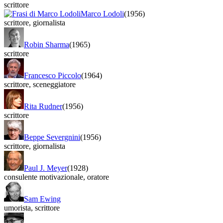
scrittore
Marco Lodoli
(1956)
scrittore
,
giornalista
Robin Sharma
(1965)
scrittore
Francesco Piccolo
(1964)
scrittore
,
sceneggiatore
Rita Rudner
(1956)
scrittore
Beppe Severgnini
(1956)
scrittore
,
giornalista
Paul J. Meyer
(1928)
consulente motivazionale
,
oratore
Sam Ewing
umorista
,
scrittore