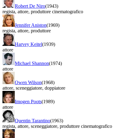
Robert De Niro
(1943)
regista
,
attore
,
produttore cinematografico
Jennifer Aniston
(1969)
regista
,
attore
,
produttore
Harvey Keitel
(1939)
attore
Michael Shannon
(1974)
attore
Owen Wilson
(1968)
attore
,
sceneggiatore
,
doppiatore
Imogen Poots
(1989)
attore
Quentin Tarantino
(1963)
regista
,
attore
,
sceneggiatore
,
produttore cinematografico