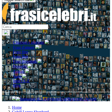
Citazioni e aforismi
Frasi d'amore
Frasi film
Frasi libri
Frasi divertenti
Proverbi
Auguri
Varie
Indici A-Z
Blog
Registrati / Accedi
Home
Cybill Lynne Shepherd