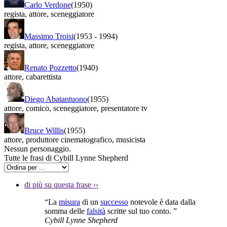
Carlo Verdone
(1950)
regista
,
attore
,
sceneggiatore
Massimo Troisi
(1953
-
1994)
regista
,
attore
,
sceneggiatore
Renato Pozzetto
(1940)
attore
,
cabarettista
Diego Abatantuono
(1955)
attore
,
comico
,
sceneggiatore
,
presentatore tv
Bruce Willis
(1955)
attore
,
produttore cinematografico
,
musicista
Nessun personaggio.
Tutte le frasi di Cybill Lynne Shepherd
di più su questa frase
››
“La
misura
di un
successo
notevole è data dalla
somma delle
falsità
scritte sul tuo conto. ”
Cybill Lynne Shepherd