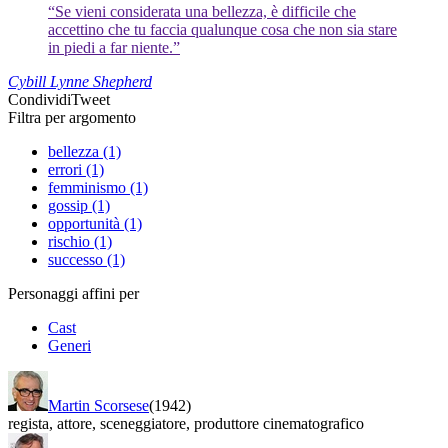
“Se vieni considerata una bellezza, è difficile che
accettino che tu faccia qualunque cosa che non sia stare
in piedi a far niente.”
Cybill Lynne Shepherd
Condividi
Tweet
Filtra per argomento
bellezza (1)
errori (1)
femminismo (1)
gossip (1)
opportunità (1)
rischio (1)
successo (1)
Personaggi affini per
Cast
Generi
Martin Scorsese
(1942)
regista
,
attore
,
sceneggiatore
,
produttore cinematografico