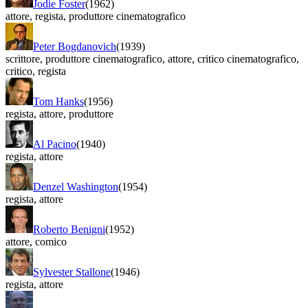
Jodie Foster
(1962)
attore
,
regista
,
produttore cinematografico
Peter Bogdanovich
(1939)
scrittore
,
produttore cinematografico
,
attore
,
critico cinematografico
,
critico
,
regista
Tom Hanks
(1956)
regista
,
attore
,
produttore
Al Pacino
(1940)
regista
,
attore
Denzel Washington
(1954)
regista
,
attore
Roberto Benigni
(1952)
attore
,
comico
Sylvester Stallone
(1946)
regista
,
attore