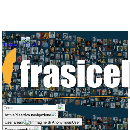
Seguici su
Registrati / Accedi
Attiva/disattiva navigazione
User area
Toggle search bar