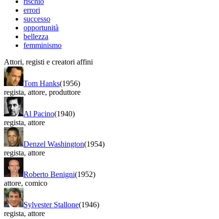
rischio
errori
successo
opportunità
bellezza
femminismo
Attori, registi e creatori affini
Tom Hanks
(1956)
regista
,
attore
,
produttore
Al Pacino
(1940)
regista
,
attore
Denzel Washington
(1954)
regista
,
attore
Roberto Benigni
(1952)
attore
,
comico
Sylvester Stallone
(1946)
regista
,
attore