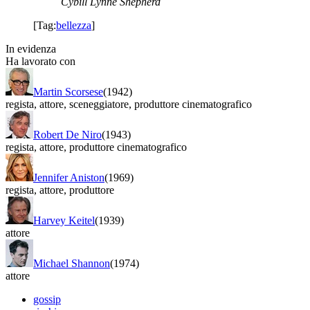
Cybill Lynne Shepherd
[Tag:
bellezza
]
In evidenza
Ha lavorato con
Martin Scorsese
(1942)
regista
,
attore
,
sceneggiatore
,
produttore cinematografico
Robert De Niro
(1943)
regista
,
attore
,
produttore cinematografico
Jennifer Aniston
(1969)
regista
,
attore
,
produttore
Harvey Keitel
(1939)
attore
Michael Shannon
(1974)
attore
gossip