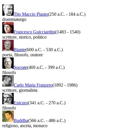
Tito Maccio Plauto
(250 a.C.
-
184 a.C.)
drammaturgo
Francesco Guicciardini
(1483
-
1540)
scrittore
,
storico
,
politico
Biante
(600 a.C.
-
530 a.C.)
poeta
,
filosofo
,
oratore
Socrate
(469 a.C.
-
399 a.C.)
filosofo
Carlo Maria Franzero
(1892
-
1986)
scrittore
,
giornalista
Epicuro
(341 a.C.
-
270 a.C.)
filosofo
Buddha
(566 a.C.
-
486 a.C.)
religioso
,
asceta
,
monaco