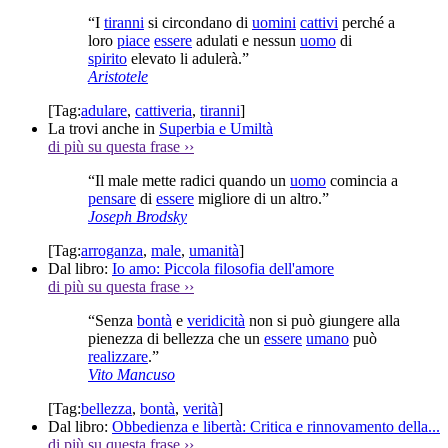
“I
tiranni
si circondano di
uomini
cattivi
perché a
loro
piace
essere
adulati e nessun
uomo
di
spirito
elevato li adulerà.”
Aristotele
[Tag:
adulare
,
cattiveria
,
tiranni
]
La trovi anche in
Superbia e Umiltà
di più su questa frase
››
“Il male mette radici quando un
uomo
comincia a
pensare
di
essere
migliore di un altro.”
Joseph Brodsky
[Tag:
arroganza
,
male
,
umanità
]
Dal libro:
Io amo: Piccola filosofia dell'amore
di più su questa frase
››
“Senza
bontà
e
veridicità
non si può giungere alla
pienezza di bellezza che un
essere
umano
può
realizzare
.”
Vito Mancuso
[Tag:
bellezza
,
bontà
,
verità
]
Dal libro:
Obbedienza e libertà: Critica e rinnovamento della...
di più su questa frase
››