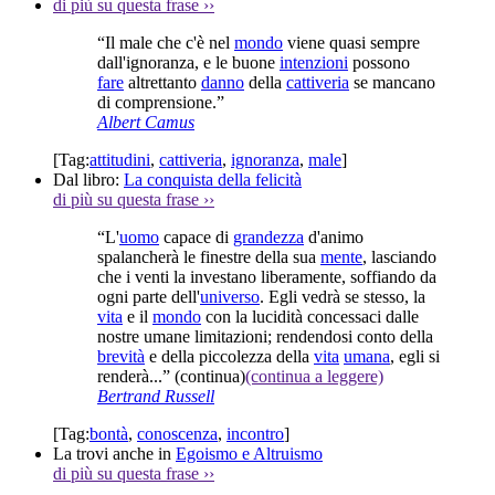
di più su questa frase
››
“Il male che c'è nel
mondo
viene quasi sempre
dall'ignoranza, e le buone
intenzioni
possono
fare
altrettanto
danno
della
cattiveria
se mancano
di comprensione.”
Albert Camus
[Tag:
attitudini
,
cattiveria
,
ignoranza
,
male
]
Dal libro:
La conquista della felicità
di più su questa frase
››
“L'
uomo
capace di
grandezza
d'animo
spalancherà le finestre della sua
mente
, lasciando
che i venti la investano liberamente, soffiando da
ogni parte dell'
universo
. Egli vedrà se stesso, la
vita
e il
mondo
con la lucidità concessaci dalle
nostre umane limitazioni; rendendosi conto della
brevità
e della piccolezza della
vita
umana
, egli si
renderà...”
(continua)
(continua a leggere)
Bertrand Russell
[Tag:
bontà
,
conoscenza
,
incontro
]
La trovi anche in
Egoismo e Altruismo
di più su questa frase
››