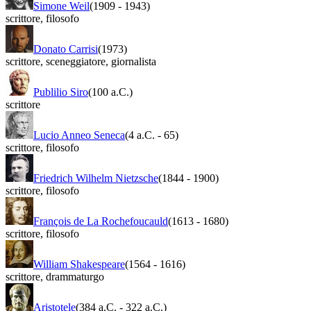
Simone Weil
(1909
-
1943)
scrittore
,
filosofo
Donato Carrisi
(1973)
scrittore
,
sceneggiatore
,
giornalista
Publilio Siro
(100 a.C.)
scrittore
Lucio Anneo Seneca
(4 a.C.
-
65)
scrittore
,
filosofo
Friedrich Wilhelm Nietzsche
(1844
-
1900)
scrittore
,
filosofo
François de La Rochefoucauld
(1613
-
1680)
scrittore
,
filosofo
William Shakespeare
(1564
-
1616)
scrittore
,
drammaturgo
Aristotele
(384 a.C.
-
322 a.C.)