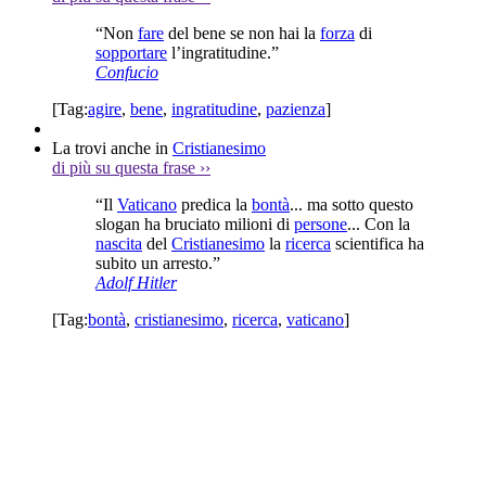
“Non
fare
del bene se non hai la
forza
di
sopportare
l’ingratitudine.”
Confucio
[Tag:
agire
,
bene
,
ingratitudine
,
pazienza
]
La trovi anche in
Cristianesimo
di più su questa frase
››
“Il
Vaticano
predica la
bontà
... ma sotto questo
slogan ha bruciato milioni di
persone
... Con la
nascita
del
Cristianesimo
la
ricerca
scientifica ha
subito un arresto.”
Adolf Hitler
[Tag:
bontà
,
cristianesimo
,
ricerca
,
vaticano
]