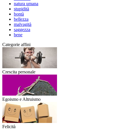
natura umana
stupidità
bontà
bellezza
malvagità
saggezza
bene
Categorie affini
Crescita personale
Egoismo e Altruismo
Felicità