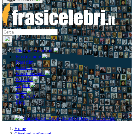
Citazioni e aforismi
Frasi d'amore
Frasi film
Frasi libri
Frasi divertenti
Proverbi
Auguri
Varie
Indici A-Z
Blog
Registrati / Accedi
Home
Citazioni e aforismi