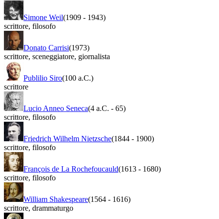
Simone Weil
(1909
-
1943)
scrittore
,
filosofo
Donato Carrisi
(1973)
scrittore
,
sceneggiatore
,
giornalista
Publilio Siro
(100 a.C.)
scrittore
Lucio Anneo Seneca
(4 a.C.
-
65)
scrittore
,
filosofo
Friedrich Wilhelm Nietzsche
(1844
-
1900)
scrittore
,
filosofo
François de La Rochefoucauld
(1613
-
1680)
scrittore
,
filosofo
William Shakespeare
(1564
-
1616)
scrittore
,
drammaturgo