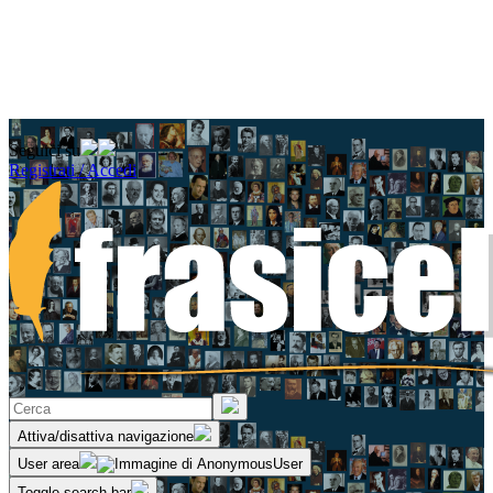
Seguici su
Registrati / Accedi
Attiva/disattiva navigazione
User area
Toggle search bar