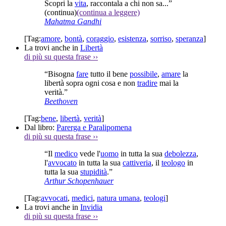
Scopri la
vita
, raccontala a chi non sa...”
(continua)
(continua a leggere)
Mahatma Gandhi
[Tag:
amore
,
bontà
,
coraggio
,
esistenza
,
sorriso
,
speranza
]
La trovi anche in
Libertà
di più su questa frase
››
“Bisogna
fare
tutto il bene
possibile
,
amare
la
libertà sopra ogni cosa e non
tradire
mai la
verità.”
Beethoven
[Tag:
bene
,
libertà
,
verità
]
Dal libro:
Parerga e Paralipomena
di più su questa frase
››
“Il
medico
vede l'
uomo
in tutta la sua
debolezza
,
l'
avvocato
in tutta la sua
cattiveria
, il
teologo
in
tutta la sua
stupidità
.”
Arthur Schopenhauer
[Tag:
avvocati
,
medici
,
natura umana
,
teologi
]
La trovi anche in
Invidia
di più su questa frase
››