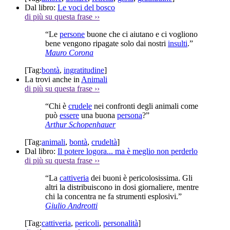
Dal libro:
Le voci del bosco
di più su questa frase
››
“Le
persone
buone che ci aiutano e ci vogliono
bene vengono ripagate solo dai nostri
insulti
.”
Mauro Corona
[Tag:
bontà
,
ingratitudine
]
La trovi anche in
Animali
di più su questa frase
››
“Chi è
crudele
nei confronti degli animali come
può
essere
una buona
persona
?”
Arthur Schopenhauer
[Tag:
animali
,
bontà
,
crudeltà
]
Dal libro:
Il potere logora... ma è meglio non perderlo
di più su questa frase
››
“La
cattiveria
dei buoni è pericolosissima. Gli
altri la distribuiscono in dosi giornaliere, mentre
chi la concentra ne fa strumenti esplosivi.”
Giulio Andreotti
[Tag:
cattiveria
,
pericoli
,
personalità
]