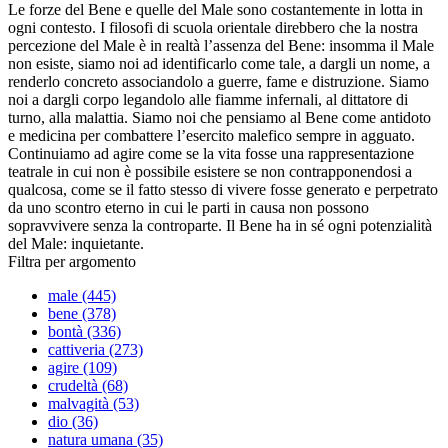
Le forze del Bene e quelle del Male sono costantemente in lotta in
ogni contesto. I filosofi di scuola orientale direbbero che la nostra
percezione del Male è in realtà l’assenza del Bene: insomma il Male
non esiste, siamo noi ad identificarlo come tale, a dargli un nome, a
renderlo concreto associandolo a guerre, fame e distruzione. Siamo
noi a dargli corpo legandolo alle fiamme infernali, al dittatore di
turno, alla malattia. Siamo noi che pensiamo al Bene come antidoto
e medicina per combattere l’esercito malefico sempre in agguato.
Continuiamo ad agire come se la vita fosse una rappresentazione
teatrale in cui non è possibile esistere se non contrapponendosi a
qualcosa, come se il fatto stesso di vivere fosse generato e perpetrato
da uno scontro eterno in cui le parti in causa non possono
sopravvivere senza la controparte. Il Bene ha in sé ogni potenzialità
del Male: inquietante.
Filtra per argomento
male (445)
bene (378)
bontà (336)
cattiveria (273)
agire (109)
crudeltà (68)
malvagità (53)
dio (36)
natura umana (35)