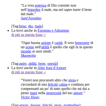
“La vera
potenza
di Dio consiste non
nell’
impedire
il male, ma nel saper trarre il bene
dal male.”
Sant'Agostino
[Tag:
bene
,
dio
,
male
]
La trovi anche in
Egoismo e Altruismo
di più su questa frase
››
“Ogni buona
azione
è
carità
. Il vero
benessere
di
un
uomo
nell'
aldilà
è quello che egli fa in questo
mondo
ai suoi simili.”
Maometto
[Tag:
agire
,
aldilà
,
bene
,
onestà
]
La trovi anche in
Altre frasi d'Amore
di più su questa frase
››
“Vorrei non procurarti altro che
gioia
e
circondarti di una
felicità
calma
e continua per
compensarti un po' di tutto quello che mi dai a
piene
mani
nella
generosità
del tuo
amore
.”
Victor Hugo
[Tag:
amore
,
donare
,
felicità
,
gioia
,
gratitudine
]