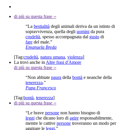
di più su questa frase
››
“La
bestialità
degli animali deriva da un istinto di
sopravvivenza, quella degli
uomini
da pura
crudeltà
, spesso accompagnata dal
gusto
di
fare
del male.”
Emanuela Breda
[Tag:
crudeltà
,
natura umana
,
violenza
]
La trovi anche in
Altre frasi d'Amore
di più su questa frase
››
“Non abbiate
paura
della
bontà
e neanche della
tenerezza
.”
Papa Francesco
[Tag:
bontà
,
tenerezza
]
di più su questa frase
››
“Le brave
persone
non hanno bisogno di
leggi
che dicano loro di
agire
responsabilmente,
mentre le cattive
persone
troveranno un modo per
aggirare le
leggi
.”