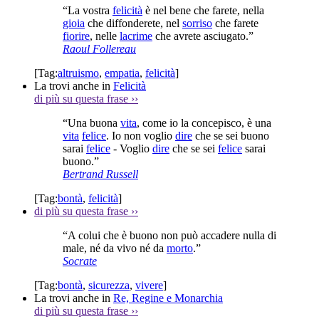
“La vostra
felicità
è nel bene che farete, nella
gioia
che diffonderete, nel
sorriso
che farete
fiorire
, nelle
lacrime
che avrete asciugato.”
Raoul Follereau
[Tag:
altruismo
,
empatia
,
felicità
]
La trovi anche in
Felicità
di più su questa frase
››
“Una buona
vita
, come io la concepisco, è una
vita
felice
. Io non voglio
dire
che se sei buono
sarai
felice
- Voglio
dire
che se sei
felice
sarai
buono.”
Bertrand Russell
[Tag:
bontà
,
felicità
]
di più su questa frase
››
“A colui che è buono non può accadere nulla di
male, né da vivo né da
morto
.”
Socrate
[Tag:
bontà
,
sicurezza
,
vivere
]
La trovi anche in
Re, Regine e Monarchia
di più su questa frase
››