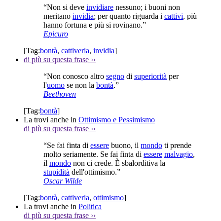
“Non si deve
invidiare
nessuno; i buoni non
meritano
invidia
; per quanto riguarda i
cattivi
, più
hanno fortuna e più si rovinano.”
Epicuro
[Tag:
bontà
,
cattiveria
,
invidia
]
di più su questa frase
››
“Non conosco altro
segno
di
superiorità
per
l'
uomo
se non la
bontà
.”
Beethoven
[Tag:
bontà
]
La trovi anche in
Ottimismo e Pessimismo
di più su questa frase
››
“Se fai finta di
essere
buono, il
mondo
ti prende
molto seriamente. Se fai finta di
essere
malvagio
,
il
mondo
non ci crede. È sbalorditiva la
stupidità
dell'ottimismo.”
Oscar Wilde
[Tag:
bontà
,
cattiveria
,
ottimismo
]
La trovi anche in
Politica
di più su questa frase
››