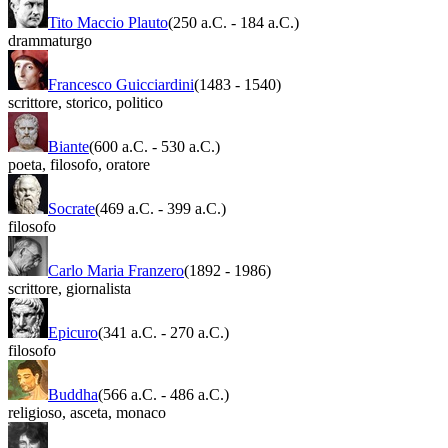
Tito Maccio Plauto
(250 a.C.
-
184 a.C.)
drammaturgo
Francesco Guicciardini
(1483
-
1540)
scrittore
,
storico
,
politico
Biante
(600 a.C.
-
530 a.C.)
poeta
,
filosofo
,
oratore
Socrate
(469 a.C.
-
399 a.C.)
filosofo
Carlo Maria Franzero
(1892
-
1986)
scrittore
,
giornalista
Epicuro
(341 a.C.
-
270 a.C.)
filosofo
Buddha
(566 a.C.
-
486 a.C.)
religioso
,
asceta
,
monaco