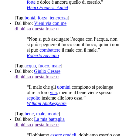
forte
e dolce è ancora quello di esserlo.”
Henri Frederic Amiel
[Tag:
bontà
,
forza
,
tenerezza
]
Dal libro:
Vieni via con me
di più su questa frase
››
“Non si può asciugare l’acqua con l’acqua, non
si può spegnere il fuoco con il fuoco, quindi non
si può
combattere
il male con il male.”
Roberto Saviano
[Tag:
acqua
,
fuoco
,
male
]
Dal libro:
Giulio Cesare
di più su questa frase
››
“Il male che gli
uomini
compiono si prolunga
oltre la loro
vita
, mentre il bene viene spesso
sepolto
insieme alle loro ossa.”
William Shakespeare
[Tag:
bene
,
male
,
morte
]
Dal libro:
La mia battaglia
di più su questa frase
››
“Dobbiamo
essere
crudeli
, dobbiamo esserlo con