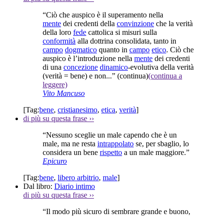
“Ciò che auspico è il superamento nella
mente
dei credenti della
convinzione
che la verità
della loro
fede
cattolica si misuri sulla
conformità
alla dottrina consolidata, tanto in
campo
dogmatico
quanto in
campo
etico
. Ciò che
auspico è l’introduzione nella
mente
dei credenti
di una
concezione
dinamico
-evolutiva della verità
(verità = bene) e non...”
(continua)
(continua a
leggere)
Vito Mancuso
[Tag:
bene
,
cristianesimo
,
etica
,
verità
]
di più su questa frase
››
“Nessuno sceglie un male capendo che è un
male, ma ne resta
intrappolato
se, per sbaglio, lo
considera un bene
rispetto
a un male maggiore.”
Epicuro
[Tag:
bene
,
libero arbitrio
,
male
]
Dal libro:
Diario intimo
di più su questa frase
››
“Il modo più sicuro di sembrare grande e buono,