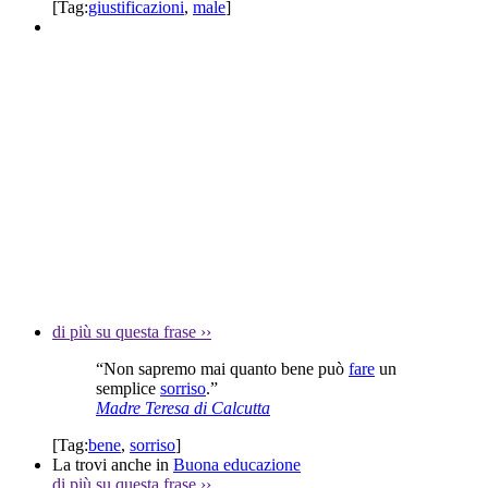
[Tag:
giustificazioni
,
male
]
di più su questa frase
››
“Non sapremo mai quanto bene può
fare
un
semplice
sorriso
.”
Madre Teresa di Calcutta
[Tag:
bene
,
sorriso
]
La trovi anche in
Buona educazione
di più su questa frase
››