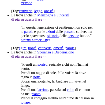
Platone
[Tag:
cattiveria
,
legge
,
onestà
]
La trovi anche in
Menzogna e Sincerità
di più su questa frase
››
“In questa generazione ci pentiremo non solo per
le
parole
e per le
azioni
delle
persone
cattive, ma
per lo spaventoso
silenzio
delle
persone
buone.”
Martin Luther King
[Tag:
agire
,
bontà
,
cattiveria
,
omertà
,
parole
]
La trovi anche in
Speranza e Disperazione
di più su questa frase
››
“Prendi un
sorriso
, regalalo a chi non l'ha mai
avuto.
Prendi un raggio di sole, fallo volare là dove
regna la
notte
.
Scopri una sorgente, fa' bagnare chi vive nel
fango.
Prendi una
lacrima
, passala sul
volto
di chi non
ha mai
pianto
.
Prendi il coraggio mettilo nell'animo di chi non sa
lottare
.