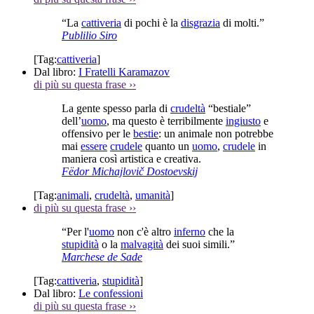
“La
cattiveria
di pochi è la
disgrazia
di molti.”
Publilio Siro
[Tag:
cattiveria
]
Dal libro:
I Fratelli Karamazov
di più su questa frase
››
La gente spesso parla di
crudeltà
“bestiale”
dell’
uomo
, ma questo è terribilmente
ingiusto
e
offensivo per le
bestie
: un animale non potrebbe
mai
essere
crudele
quanto un
uomo
,
crudele
in
maniera così artistica e creativa.
Fëdor Michajlovič Dostoevskij
[Tag:
animali
,
crudeltà
,
umanità
]
di più su questa frase
››
“Per l'
uomo
non c'è altro
inferno
che la
stupidità
o la
malvagità
dei suoi simili.”
Marchese de Sade
[Tag:
cattiveria
,
stupidità
]
Dal libro:
Le confessioni
di più su questa frase
››