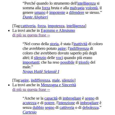
“Perché quando lo strumento dell'
intelligenza
si
somma alla
forza
bruta e alla
malvagia
volontà
, il
genere
umano
è
impotente
a
difendere
se stesso.”
Dante Alighieri
[Tag:
cattiveria
,
forza
,
impotenza
,
intelligenza
]
La trovi anche in
Egoismo e Altruismo
di più su questa frase
››
“Nel corso della
storia
, è stata l'
inattività
di coloro
che avrebbero potuto
agire
; l'
indifferenza
di
coloro che avrebbero dovuto saperlo più degli
altri; il
silenzio
delle
voci
quando più erano
importanti
; che ha reso
possibile
il
trionfo
del
male.”
Negus Hailè Selassiè I
[Tag:
agire
,
indifferenza
,
male
,
silenzio
]
La trovi anche in
Menzogna e Sincerità
di più su questa frase
››
“Anche se la
capacità
di
imbrogliare
è
segno
di
acutezza
e di
potere
, l'
intenzione
di
imbrogliare
è
senza
dubbio
segno
di
cattiveria
o di
debolezza
.”
Cartesio