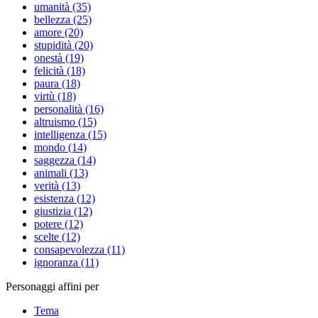
umanità (35)
bellezza (25)
amore (20)
stupidità (20)
onestà (19)
felicità (18)
paura (18)
virtù (18)
personalità (16)
altruismo (15)
intelligenza (15)
mondo (14)
saggezza (14)
animali (13)
verità (13)
esistenza (12)
giustizia (12)
potere (12)
scelte (12)
consapevolezza (11)
ignoranza (11)
Personaggi affini per
Tema