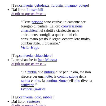
[Tag:
cattiveria
,
debolezza
,
furbizia
,
inganno
,
potere
]
Dal libro:
I miserabili
di più su questa frase
››
“Certe
persone
sono cattive unicamente per
bisogno di parlare. La loro
conversazione
,
chiacchiera
nei salotti e cicaleccio nelle
anticamere, somiglia a quei camini che
consumano presto la legna: occorre loro molto
combustibile, il prossimo.”
Victor Hugo
[Tag:
cattiveria
,
chiacchiere
]
La trovi anche in
Ira e Mitezza
di più su questa frase
››
“La
rabbia
può
nutrirsi
di te per un'ora, ma non
giacere per una
notte
; la
continuazione
della
rabbia
è
odio
, la
continuazione
dell'
odio
diventa
cattiveria
.”
Francis Quarles
[Tag:
cattiveria
,
odio
,
rabbia
]
Dal libro:
Sentenze
di più su questa frase
››