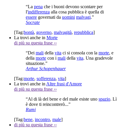
“La
pena
che i buoni devono scontare per
l'
indifferenza
alla cosa pubblica è quella di
essere
governati da
uomini
malvagi
.”
Socrate
[Tag:
bontà
,
governo
,
malvagità
,
repubblica
]
La trovi anche in
Morte
di più su questa frase
››
“Dei
mali
della
vita
ci si consola con la
morte
, e
della
morte
con i
mali
della
vita
. Una gradevole
situazione.”
Arthur Schopenhauer
[Tag:
morte
,
sofferenza
,
vita
]
La trovi anche in
Altre frasi d'Amore
di più su questa frase
››
“Al di là del bene e del male esiste uno
spazio
. Lì
è dove ti reincontrerò...”
Rumi
[Tag:
bene
,
incontro
,
male
]
di più su questa frase
››