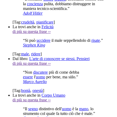
la
coscienza
pulita, dobbiamo distruggere in
maniera tecnico-scientifica.”
Adolf Hitler
[Tag:
crudeltà
,
pianificare
]
La trovi anche in
Felicità
di più su questa frase
››
“Si può
uccidere
il male seppellendolo di
risate
.”
Stephen King
[Tag:
male
,
ridere
]
Dal libro:
L'arte di conoscere se stessi. Pensieri
di più su questa frase
››
“Non
discutere
più di come debba
essere
l'
uomo
per bene, ma siilo.”
Marco Aurelio
[Tag:
bontà
,
onestà
]
La trovi anche in
Corpo Umano
di più su questa frase
››
“Il
segno
distintivo dell'
uomo
è la
mano
, lo
strumento col quale fa tutto ciò che è male.”