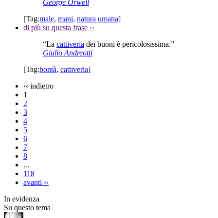
George Orwell
[Tag:
male
,
mani
,
natura umana
]
di più su questa frase
››
“La
cattiveria
dei buoni è pericolosissima.”
Giulio Andreotti
[Tag:
bontà
,
cattiveria
]
‹‹
indietro
1
2
3
4
5
6
7
8
...
118
avanti
››
In evidenza
Su questo tema