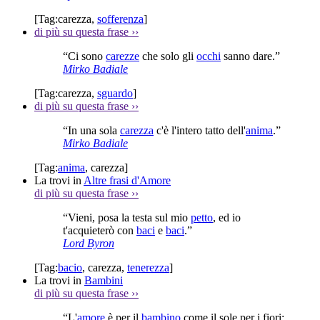
[Tag:
carezza
,
sofferenza
]
di più su questa frase
››
“Ci sono
carezze
che solo gli
occhi
sanno dare.”
Mirko Badiale
[Tag:
carezza
,
sguardo
]
di più su questa frase
››
“In una sola
carezza
c'è l'intero tatto dell'
anima
.”
Mirko Badiale
[Tag:
anima
,
carezza
]
La trovi in
Altre frasi d'Amore
di più su questa frase
››
“Vieni, posa la testa sul mio
petto
, ed io
t'acquieterò con
baci
e
baci
.”
Lord Byron
[Tag:
bacio
,
carezza
,
tenerezza
]
La trovi in
Bambini
di più su questa frase
››
“L'
amore
è per il
bambino
come il sole per i fiori;