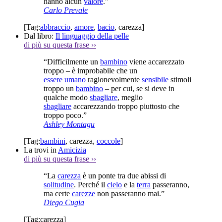
hanno alcun
valore
.”
Carlo Prevale
[Tag:
abbraccio
,
amore
,
bacio
,
carezza
]
Dal libro:
Il linguaggio della pelle
di più su questa frase
››
“Difficilmente un
bambino
viene accarezzato
troppo – è improbabile che un
essere
umano
ragionevolmente
sensibile
stimoli
troppo un
bambino
– per cui, se si deve in
qualche modo
sbagliare
, meglio
sbagliare
accarezzando troppo piuttosto che
troppo poco.”
Ashley Montagu
[Tag:
bambini
,
carezza
,
coccole
]
La trovi in
Amicizia
di più su questa frase
››
“La
carezza
è un ponte tra due abissi di
solitudine
. Perché il
cielo
e la
terra
passeranno,
ma certe
carezze
non passeranno mai.”
Diego Cugia
[Tag:
carezza
]