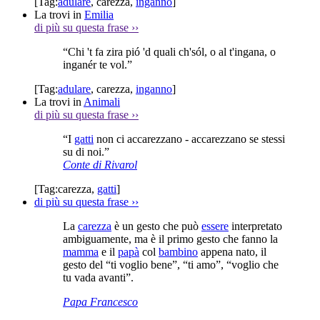
[Tag:
adulare
,
carezza
,
inganno
]
La trovi in
Emilia
di più su questa frase
››
“Chi 't fa zira pió 'd quali ch'sól, o al t'ingana, o
inganér te vol.”
[Tag:
adulare
,
carezza
,
inganno
]
La trovi in
Animali
di più su questa frase
››
“I
gatti
non ci accarezzano - accarezzano se stessi
su di noi.”
Conte di Rivarol
[Tag:
carezza
,
gatti
]
di più su questa frase
››
La
carezza
è un gesto che può
essere
interpretato
ambiguamente, ma è il primo gesto che fanno la
mamma
e il
papà
col
bambino
appena nato, il
gesto del “ti voglio bene”, “ti amo”, “voglio che
tu vada avanti”.
Papa Francesco