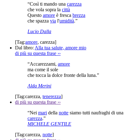
“Così ti mando una
carezza
che vola sopra la
città
Questo
amore
è fresca
brezza
che spazza
via
l'
umidità
.”
Lucio Dalla
[Tag:
amore
,
carezza
]
Dal libro:
Alla tua salute, amore mio
di più su questa frase
››
“Accarezzami,
amore
ma come il sole
che tocca la dolce fronte della luna.”
Alda Merini
[Tag:
carezza
,
tenerezza
]
di più su questa frase
››
“Nei
mari
della
notte
siamo tutti naufraghi di una
carezza
.”
MICHELE GENTILE
[Tag:
carezza
,
notte
]