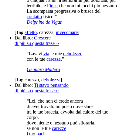
o cinquant’anni, a sembrarmi più dolorosa, più
terribile, è l’
idea
che non mi tocchi più nessuno.
La scomparsa progressiva o brusca del
contatto
fisico.”
Delphine de Vigan
[Tag:
affetto
,
carezza
,
invecchiare
]
Dal libro:
Crescere
di più su questa frase
››
“Lavavi
via
le mie
debolezze
con le tue
carezze
.”
Gennaro Madera
[Tag:
carezza
,
debolezza
]
Dal libro:
Ti stavo pensando
di più su questa frase
››
“Lei, che non ci crede ancora
di aver trovato un posto dove stare
tra le tue braccia, avvolta dal calore del tuo
corpo,
dove niente e nessuno può sfiorarla,
se non le tue
carezze
i tuo
baci