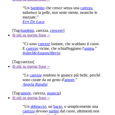
“Un
bambino
che cresce senza una
carezza
,
indurisce la pelle, non sente niente, neanche le
mazzate.”
Erri De Luca
[Tag:
bambini
,
carezza
,
crescere
]
di più su questa frase
››
“Ci sono
carezze
lontane, che scaldano il cuore.
E
carezze
vicine, che schiaffeggiano l'
anima
.”
#oltreMeAsianneMerisi
[Tag:
carezza
]
di più su questa frase
››
“Le
carezze
rendono le guance più belle, perché
sono curate da un gesto d'
amore
.”
Angela Randisi
[Tag:
amore
,
carezza
,
guancia
]
di più su questa frase
››
“Un
abbraccio
, un
bacio
, o semplicemente una
carezza
devono
partire
dal cuore, altrimenti non