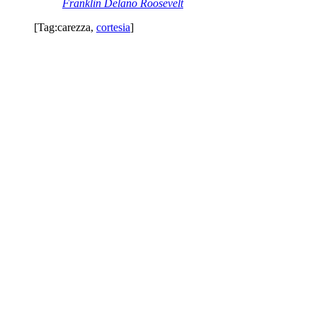
Franklin Delano Roosevelt
[Tag:
carezza
,
cortesia
]