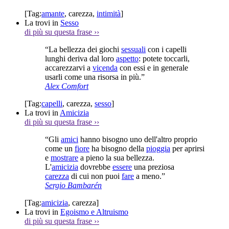
[Tag:
amante
,
carezza
,
intimità
]
La trovi in
Sesso
di più su questa frase
››
“La bellezza dei giochi
sessuali
con i capelli
lunghi deriva dal loro
aspetto
: potete toccarli,
accarezzarvi a
vicenda
con essi e in generale
usarli come una risorsa in più.”
Alex Comfort
[Tag:
capelli
,
carezza
,
sesso
]
La trovi in
Amicizia
di più su questa frase
››
“Gli
amici
hanno bisogno uno dell'altro proprio
come un
fiore
ha bisogno della
pioggia
per aprirsi
e
mostrare
a pieno la sua bellezza.
L'
amicizia
dovrebbe
essere
una preziosa
carezza
di cui non puoi
fare
a meno.”
Sergio Bambarén
[Tag:
amicizia
,
carezza
]
La trovi in
Egoismo e Altruismo
di più su questa frase
››