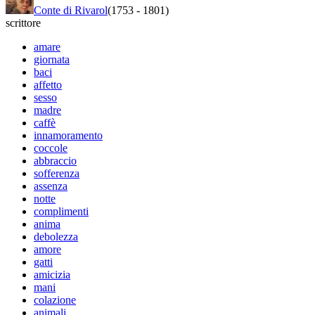
Conte di Rivarol
(1753
-
1801)
scrittore
amare
giornata
baci
affetto
sesso
madre
caffè
innamoramento
coccole
abbraccio
sofferenza
assenza
notte
complimenti
anima
debolezza
amore
gatti
amicizia
mani
colazione
animali