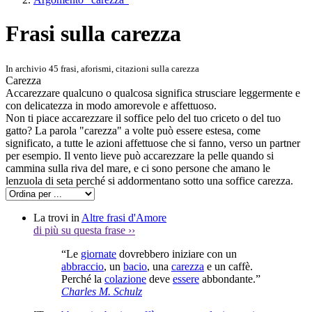
Frasi sulla carezza
In archivio 45 frasi, aforismi, citazioni sulla carezza
Carezza
Accarezzare qualcuno o qualcosa significa strusciare leggermente e
con delicatezza in modo amorevole e affettuoso.
Non ti piace accarezzare il soffice pelo del tuo criceto o del tuo
gatto? La parola "carezza" a volte può essere estesa, come
significato, a tutte le azioni affettuose che si fanno, verso un partner
per esempio. Il vento lieve può accarezzare la pelle quando si
cammina sulla riva del mare, e ci sono persone che amano le
lenzuola di seta perché si addormentano sotto una soffice carezza.
La trovi in
Altre frasi d'Amore
di più su questa frase
››
“Le
giornate
dovrebbero iniziare con un
abbraccio
, un
bacio
, una
carezza
e un caffè.
Perché la
colazione
deve
essere
abbondante.”
Charles M. Schulz