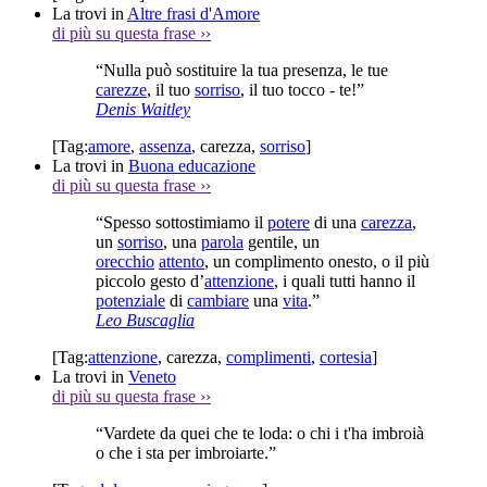
La trovi in
Altre frasi d'Amore
di più su questa frase
››
“Nulla può sostituire la tua presenza, le tue
carezze
, il tuo
sorriso
, il tuo tocco - te!”
Denis Waitley
[Tag:
amore
,
assenza
,
carezza
,
sorriso
]
La trovi in
Buona educazione
di più su questa frase
››
“Spesso sottostimiamo il
potere
di una
carezza
,
un
sorriso
, una
parola
gentile, un
orecchio
attento
, un complimento onesto, o il più
piccolo gesto d’
attenzione
, i quali tutti hanno il
potenziale
di
cambiare
una
vita
.”
Leo Buscaglia
[Tag:
attenzione
,
carezza
,
complimenti
,
cortesia
]
La trovi in
Veneto
di più su questa frase
››
“Vardete da quei che te loda: o chi i t'ha imbroià
o che i sta per imbroiarte.”