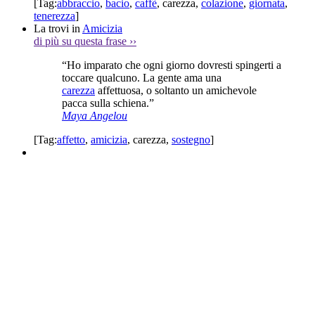
[Tag:
abbraccio
,
bacio
,
caffè
,
carezza
,
colazione
,
giornata
,
tenerezza
]
La trovi in
Amicizia
di più su questa frase
››
“Ho imparato che ogni giorno dovresti spingerti a
toccare qualcuno. La gente ama una
carezza
affettuosa, o soltanto un amichevole
pacca sulla schiena.”
Maya Angelou
[Tag:
affetto
,
amicizia
,
carezza
,
sostegno
]