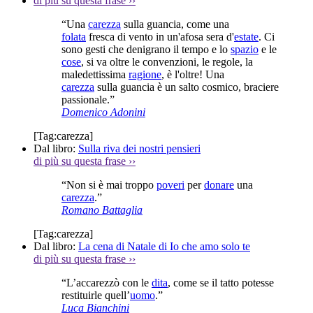
di più su questa frase
››
“Una
carezza
sulla guancia, come una
folata
fresca di vento in un'afosa sera d'
estate
. Ci
sono gesti che denigrano il tempo e lo
spazio
e le
cose
, si va oltre le convenzioni, le regole, la
maledettissima
ragione
, è l'oltre! Una
carezza
sulla guancia è un salto cosmico, braciere
passionale.”
Domenico Adonini
[Tag:
carezza
]
Dal libro:
Sulla riva dei nostri pensieri
di più su questa frase
››
“Non si è mai troppo
poveri
per
donare
una
carezza
.”
Romano Battaglia
[Tag:
carezza
]
Dal libro:
La cena di Natale di Io che amo solo te
di più su questa frase
››
“L’accarezzò con le
dita
, come se il tatto potesse
restituirle quell’
uomo
.”
Luca Bianchini