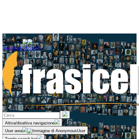
Seguici su
Registrati / Accedi
Attiva/disattiva navigazione
User area
Toggle search bar