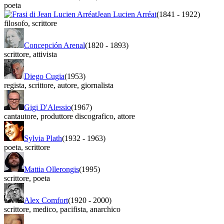
poeta
Jean Lucien Arréat
(1841
-
1922)
filosofo
,
scrittore
Concepción Arenal
(1820
-
1893)
scrittore
,
attivista
Diego Cugia
(1953)
regista
,
scrittore
,
autore
,
giornalista
Gigi D'Alessio
(1967)
cantautore
,
produttore discografico
,
attore
Sylvia Plath
(1932
-
1963)
poeta
,
scrittore
Mattia Ollerongis
(1995)
scrittore
,
poeta
Alex Comfort
(1920
-
2000)
scrittore
,
medico
,
pacifista
,
anarchico