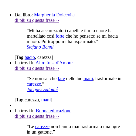
Dal libro:
Margherita Dolcevita
di più su questa frase
››
“Mi ha accarezzato i capelli e il mio cuore ha
martellato così
forte
che ho pensato: se mi bacia
muoio. Purtroppo mi ha risparmiato.”
Stefano Benni
[Tag:
bacio
,
carezza
]
La trovi in
Altre frasi d'Amore
di più su questa frase
››
“Se non sai che
fare
delle tue
mani
, trasformale in
carezze
.”
Jacques Salomé
[Tag:
carezza
,
mani
]
La trovi in
Buona educazione
di più su questa frase
››
“Le
carezze
non hanno mai trasformato una tigre
in un gattone.”