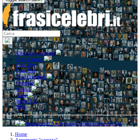
Citazioni e aforismi
Frasi d'amore
Frasi film
Frasi libri
Frasi divertenti
Proverbi
Auguri
Varie
Indici A-Z
Blog
Registrati / Accedi
Home
Argomento "carezza"