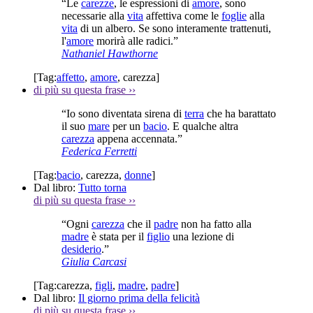
“Le
carezze
, le espressioni di
amore
, sono
necessarie alla
vita
affettiva come le
foglie
alla
vita
di un albero. Se sono interamente trattenuti,
l'
amore
morirà alle radici.”
Nathaniel Hawthorne
[Tag:
affetto
,
amore
,
carezza
]
di più su questa frase
››
“Io sono diventata sirena di
terra
che ha barattato
il suo
mare
per un
bacio
. E qualche altra
carezza
appena accennata.”
Federica Ferretti
[Tag:
bacio
,
carezza
,
donne
]
Dal libro:
Tutto torna
di più su questa frase
››
“Ogni
carezza
che il
padre
non ha fatto alla
madre
è stata per il
figlio
una lezione di
desiderio
.”
Giulia Carcasi
[Tag:
carezza
,
figli
,
madre
,
padre
]
Dal libro:
Il giorno prima della felicità
di più su questa frase
››