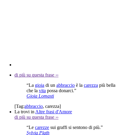
di più su questa frase
››
“La
gioia
di un
abbraccio
è la
carezza
più bella
che la
vita
possa donarci.”
Gioia Lomasti
[Tag:
abbraccio
,
carezza
]
La trovi in
Altre frasi d'Amore
di più su questa frase
››
“Le
carezze
sui graffi si sentono di più.”
Sylvia Plath