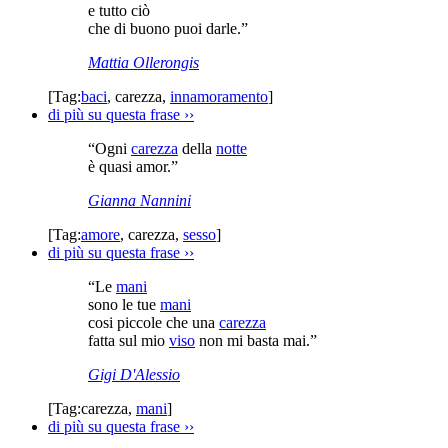
e tutto ciò
che di buono puoi darle.”
Mattia Ollerongis
[Tag:
baci
,
carezza
,
innamoramento
]
di più su questa frase
››
“Ogni
carezza
della
notte
è quasi amor.”
Gianna Nannini
[Tag:
amore
,
carezza
,
sesso
]
di più su questa frase
››
“Le
mani
sono le tue
mani
cosi piccole che una
carezza
fatta sul mio
viso
non mi basta mai.”
Gigi D'Alessio
[Tag:
carezza
,
mani
]
di più su questa frase
››