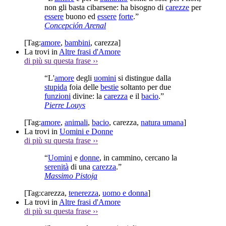
non gli basta cibarsene: ha bisogno di
carezze
per
essere
buono ed
essere
forte
.”
Concepción Arenal
[Tag:
amore
,
bambini
,
carezza
]
La trovi in
Altre frasi d'Amore
di più su questa frase
››
“L'
amore
degli
uomini
si distingue dalla
stupida
foia delle
bestie
soltanto per due
funzioni
divine: la
carezza
e il
bacio
.”
Pierre Louys
[Tag:
amore
,
animali
,
bacio
,
carezza
,
natura umana
]
La trovi in
Uomini e Donne
di più su questa frase
››
“
Uomini
e
donne
, in cammino, cercano la
serenità
di una
carezza
.”
Massimo Pistoja
[Tag:
carezza
,
tenerezza
,
uomo e donna
]
La trovi in
Altre frasi d'Amore
di più su questa frase
››