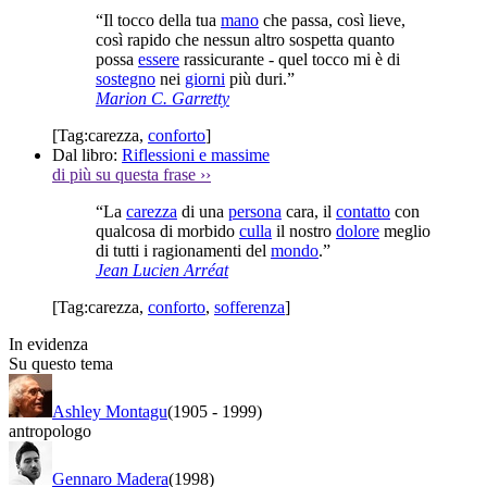
“Il tocco della tua
mano
che passa, così lieve,
così rapido che nessun altro sospetta quanto
possa
essere
rassicurante - quel tocco mi è di
sostegno
nei
giorni
più duri.”
Marion C. Garretty
[Tag:
carezza
,
conforto
]
Dal libro:
Riflessioni e massime
di più su questa frase
››
“La
carezza
di una
persona
cara, il
contatto
con
qualcosa di morbido
culla
il nostro
dolore
meglio
di tutti i ragionamenti del
mondo
.”
Jean Lucien Arréat
[Tag:
carezza
,
conforto
,
sofferenza
]
In evidenza
Su questo tema
Ashley Montagu
(1905
-
1999)
antropologo
Gennaro Madera
(1998)