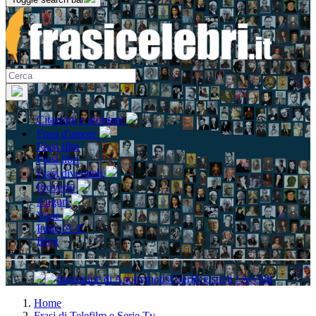
Citazioni e aforismi
Frasi d'amore
Frasi film
Frasi libri
Frasi divertenti
Proverbi
Auguri
Varie
Indici A-Z
Blog
Registrati / Accedi
Home
Frasi di Telefilm e Serie Tv