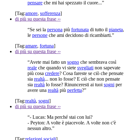
pensare
che mi hai spezzato il cuore...”
[Tag:
amore
,
sofferenza
]
di più su questa frase
››
“Se sei la
persona
più
fortunata
di tutto il
pianeta
,
le
persone
che ami decidono di ricambiarti.”
[Tag:
amare
,
fortuna
]
di più su questa frase
››
“Avete mai fatto un
sogno
che sembrava così
reale
che quando vi siete
svegliati
non sapevate
più cosa
credere
? Cosa fareste se ciò che pensate
sia
realtà
... non lo fosse? E ciò che non pensate
sia
realtà
lo fosse? Rinunceresti ai tuoi
sogni
per
avere una
realtà
più
perfetta
?”
[Tag:
realtà
,
sogni
]
di più su questa frase
››
“- Lucas: Ma perché stai con lui?
- Peyton: A volte è piacevole. A volte non c'è
nessun altro.”
[Tag:
relazioni sociali
]