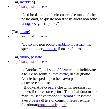
[Tag:
sacrificio
]
di più su questa frase
››
“Io ti ho dato tutto il mio cuore ed è tutto ciò che
posso darti, se questo non ti basta allora non sono
la
ragazza
giusta per te.”
[Tag:
amare
]
di più su questa frase
››
“Lo so che non posso
cambiare
il
passato
, ma
spero di poter
cambiare
il nostro futuro.”
[Tag:
futuro
,
passato
]
di più su questa frase
››
“- Brooke: Qui ci sono 82 lettere tutte indirizzate
a te. Le ho scritte questa
estate
, una al giorno.
Non le ho spedite perché avevo
paura
.
- Lucas: Brooke io!
- Brooke: Avevo
paura
che tu mi spezzassi di
nuovo il cuore come prima. Tu mi hai fatto molto
male, mi sentivo troppo
vulnerabile
, insomma
avevo
paura
di te e di come mi facevi sentire....”
(continua)
(continua a leggere)