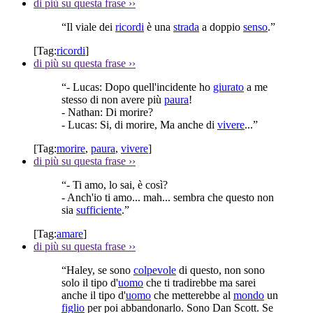
di più su questa frase
››
“Il viale dei
ricordi
è una
strada
a doppio
senso
.”
[Tag:
ricordi
]
di più su questa frase
››
“- Lucas: Dopo quell'incidente ho
giurato
a me
stesso di non avere più
paura
!
- Nathan: Di morire?
- Lucas: Si, di morire, Ma anche di
vivere
...”
[Tag:
morire
,
paura
,
vivere
]
di più su questa frase
››
“- Ti amo, lo sai, è così?
- Anch'io ti amo... mah... sembra che questo non
sia
sufficiente
.”
[Tag:
amare
]
di più su questa frase
››
“Haley, se sono
colpevole
di questo, non sono
solo il tipo d'
uomo
che ti tradirebbe ma sarei
anche il tipo d'
uomo
che metterebbe al
mondo
un
figlio
per poi abbandonarlo. Sono Dan Scott. Se