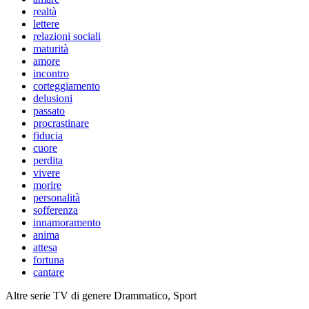
realtà
lettere
relazioni sociali
maturità
amore
incontro
corteggiamento
delusioni
passato
procrastinare
fiducia
cuore
perdita
vivere
morire
personalità
sofferenza
innamoramento
anima
attesa
fortuna
cantare
Altre serie TV di genere Drammatico, Sport