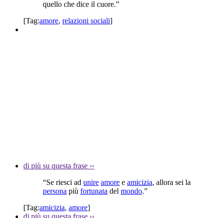
quello che dice il cuore.”
[Tag:
amore
,
relazioni sociali
]
di più su questa frase
››
“Se riesci ad
unire
amore
e
amicizia
, allora sei la
persona
più
fortunata
del
mondo
.”
[Tag:
amicizia
,
amore
]
di più su questa frase
››