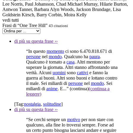
Lee Norris, Paul Johansson, Chad Michael Murray, Hilarie Burton,
Antwon Tanner, Barbara Alyn Woods, Jackson Brundage, Lisa
Goldstein Kirsch, Barry Corbin, Moira Kelly
vedi tutti
Frasi di “One Tree Hill”
43 citazioni
di più su questa frase
››
“In questo
momento
ci sono 6.470.818.671 di
persone
nel
mondo
. Qualcuno ha
paura
.
Qualcuno è tornato a
casa
. Altri mentono per
superare la giornata. Altri stanno affrontando una
verità. Alcuni
uomini
sono
cattivi
e fanno la
guerra ai buoni. Altri sono buoni e lottano contro
il male. Sei miliardi di
persone
nel
mondo
. Sei
miliardi di
anime
. E...”
(continua)
(continua a
leggere)
[Tag:
nostalgia
,
solitudine
]
di più su questa frase
››
“Se cerchi sempre un
motivo
per non stare con
qualcuno, alla fine lo troverai sempre. Forse ad
un certo punto bisogna lasciarsi andare e seguire