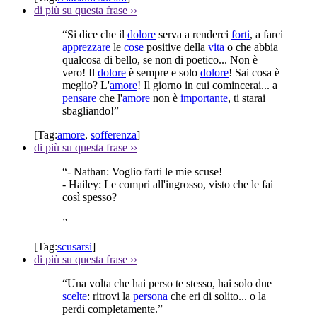
di più su questa frase
››
“Si dice che il
dolore
serva a renderci
forti
, a farci
apprezzare
le
cose
positive della
vita
o che abbia
qualcosa di bello, se non di poetico... Non è
vero! Il
dolore
è sempre e solo
dolore
! Sai cosa è
meglio? L'
amore
! Il giorno in cui comincerai... a
pensare
che l'
amore
non è
importante
, ti starai
sbagliando!”
[Tag:
amore
,
sofferenza
]
di più su questa frase
››
“- Nathan: Voglio farti le mie scuse!
- Hailey: Le compri all'ingrosso, visto che le fai
così spesso?
”
[Tag:
scusarsi
]
di più su questa frase
››
“Una volta che hai perso te stesso, hai solo due
scelte
: ritrovi la
persona
che eri di solito... o la
perdi completamente.”