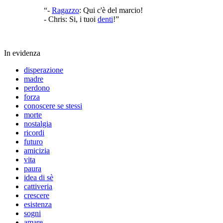
“-
Ragazzo
: Qui c'è del marcio!
- Chris: Si, i tuoi
denti
!”
In evidenza
disperazione
madre
perdono
forza
conoscere se stessi
morte
nostalgia
ricordi
futuro
amicizia
vita
paura
idea di sè
cattiveria
crescere
esistenza
sogni
amare