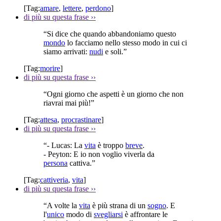
[Tag:
amare
,
lettere
,
perdono
]
di più su questa frase
››
“Si dice che quando abbandoniamo questo
mondo
lo facciamo nello stesso modo in cui ci
siamo arrivati:
nudi
e soli.”
[Tag:
morire
]
di più su questa frase
››
“Ogni giorno che aspetti è un giorno che non
riavrai mai più!”
[Tag:
attesa
,
procrastinare
]
di più su questa frase
››
“- Lucas: La
vita
è troppo
breve
.
- Peyton: E io non voglio viverla da
persona
cattiva.”
[Tag:
cattiveria
,
vita
]
di più su questa frase
››
“A volte la
vita
è più strana di un
sogno
. E
l'
unico
modo di
svegliarsi
è affrontare le