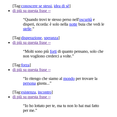
[Tag:
conoscere se stessi
,
idea di sè
]
di più su questa frase
››
“Quando trovi te stesso perso nell'
oscurità
e
disperi, ricorda: è solo nella
notte
buia che vedi le
stelle
.”
[Tag:
disperazione
,
speranza
]
di più su questa frase
››
“Molti sono più
forti
di quanto pensano, solo che
non vogliono crederci a volte.”
[Tag:
forza
]
di più su questa frase
››
“Io ritengo che siamo al
mondo
per trovare la
persona
giusta...”
[Tag:
esistenza
,
incontro
]
di più su questa frase
››
“Io ho lottato per te, ma tu non lo hai mai fatto
per me.”