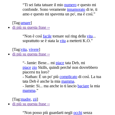
“Ti sei fatta tatuare il mio
numero
e questo mi
confonde. Sono veramente
innamorato
di te, ti
amo e questo mi spaventa un po', ma è così.”
[Tag:
amare
]
di più su questa frase
››
“Non è così
facile
tornare sul ring della
vita
...
soprattutto se è stata la
vita
a metterti K.O.”
[Tag:
vita
,
vivere
]
di più su questa frase
››
“- Jamie: Bene... mi
piace
tata Deb, mi
piace
zio
Skills, quindi perché non dovrebbero
piacersi tra loro?
- Nathan: È un po' più
complicato
di così. La tua
tata Deb è anche la mia
mamma
.
- Jamie: Si... ma anche io ti lascio
baciare
la mia
mamma
.”
[Tag:
madre
,
zii
]
di più su questa frase
››
“Non posso più guardarti negli
occhi
senza