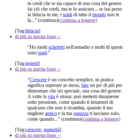
tu credi che io sia capace di una cosa del genere
fai ciò che credi, ma te lo assicuro... se hai perso
la fiducia in me, i
soldi
di tutto il
mondo
non te
la...”
(continua)
(continua a leggere)
[Tag:
fiducia
]
di più su questa frase
››
“Ho molti
scheletri
nell'armadio e molti di questi
sono
nudi
.”
[Tag:
segreti
]
di più su questa frase
››
“
Crescere
è un concetto semplice, in pratica
significa superare se stessi,
fare
un po' di più per
dimostrare che sei speciale, una cosa del genere.
A volte la
vita
è strana: può metterti duramente
sotto pressione, come quando ti innamori di
qualcuno che non ti ricambia, quando il tuo
migliore
amico
e la tua
ragazza
ti lasciano solo,
come quando...”
(continua)
(continua a leggere)
[Tag:
crescere
,
maturità
]
di più su questa frase
››