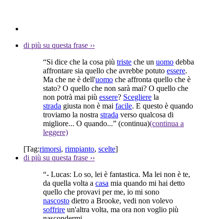
di più su questa frase
››
“Si dice che la cosa più
triste
che un
uomo
debba
affrontare sia quello che avrebbe potuto
essere
.
Ma che ne è dell'
uomo
che affronta quello che è
stato? O quello che non sarà mai? O quello che
non potrà mai più
essere
?
Scegliere
la
strada
giusta non è mai
facile
. E questo è quando
troviamo la nostra
strada
verso qualcosa di
migliore... O quando...”
(continua)
(continua a
leggere)
[Tag:
rimorsi
,
rimpianto
,
scelte
]
di più su questa frase
››
“- Lucas: Lo so, lei è fantastica. Ma lei non è te,
da quella volta a
casa
mia quando mi hai detto
quello che provavi per me, io mi sono
nascosto
dietro a Brooke, vedi non volevo
soffrire
un'altra volta, ma ora non voglio più
nascondermi.