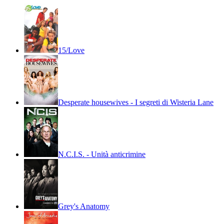
15/Love
Desperate housewives - I segreti di Wisteria Lane
N.C.I.S. - Unità anticrimine
Grey's Anatomy