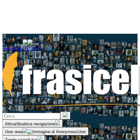
Seguici su
Registrati / Accedi
Attiva/disattiva navigazione
User area
Toggle search bar