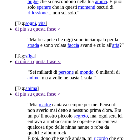
bugie
che si nascondono nella tua
anima
. E puoi
solo
sperare
che in questi
momenti
oscuri di
riflessione
... non sei solo.”
[Tag:
sogni
,
vita
]
di più su questa frase
››
“Ma lo sapete che oggi sono inciampata per la
strada
e sono volata
faccia
avanti e culo all'
aria
?”
[Tag:
sfiga
]
di più su questa frase
››
“Sei miliardi di
persone
al
mondo
, 6 miliardi di
anime
, ma a volte ne basta 1 sola.”
[Tag:
anima
]
di più su questa frase
››
“Mia
madre
cantava sempre per me. Penso di
non averlo mai detto a nessuno prima d'ora. Era
un po' il nostro piccolo
segreto
, ma, ogni sera lei
entrava a rimboccarmi le coperte e mi cantava
qualcosa tipo delle ninna nanne o roba da
qualche album rock.
E poi, dopo che se n'è andata, mi
ricordo
che ero