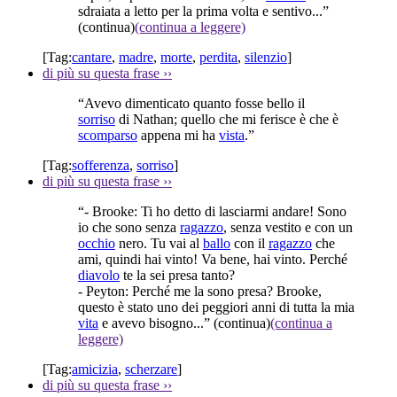
sdraiata a letto per la prima volta e sentivo...”
(continua)
(continua a leggere)
[Tag:
cantare
,
madre
,
morte
,
perdita
,
silenzio
]
di più su questa frase
››
“Avevo dimenticato quanto fosse bello il
sorriso
di Nathan; quello che mi ferisce è che è
scomparso
appena mi ha
vista
.”
[Tag:
sofferenza
,
sorriso
]
di più su questa frase
››
“- Brooke: Ti ho detto di lasciarmi andare! Sono
io che sono senza
ragazzo
, senza vestito e con un
occhio
nero. Tu vai al
ballo
con il
ragazzo
che
ami, quindi hai vinto! Va bene, hai vinto. Perché
diavolo
te la sei presa tanto?
- Peyton: Perché me la sono presa? Brooke,
questo è stato uno dei peggiori anni di tutta la mia
vita
e avevo bisogno...”
(continua)
(continua a
leggere)
[Tag:
amicizia
,
scherzare
]
di più su questa frase
››