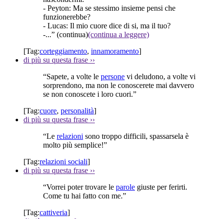
- Peyton: Ma se stessimo insieme pensi che
funzionerebbe?
- Lucas: Il mio cuore dice di si, ma il tuo?
-...”
(continua)
(continua a leggere)
[Tag:
corteggiamento
,
innamoramento
]
di più su questa frase
››
“Sapete, a volte le
persone
vi deludono, a volte vi
sorprendono, ma non le conoscerete mai davvero
se non conoscete i loro cuori.”
[Tag:
cuore
,
personalità
]
di più su questa frase
››
“Le
relazioni
sono troppo difficili, spassarsela è
molto più semplice!”
[Tag:
relazioni sociali
]
di più su questa frase
››
“Vorrei poter trovare le
parole
giuste per ferirti.
Come tu hai fatto con me.”
[Tag:
cattiveria
]