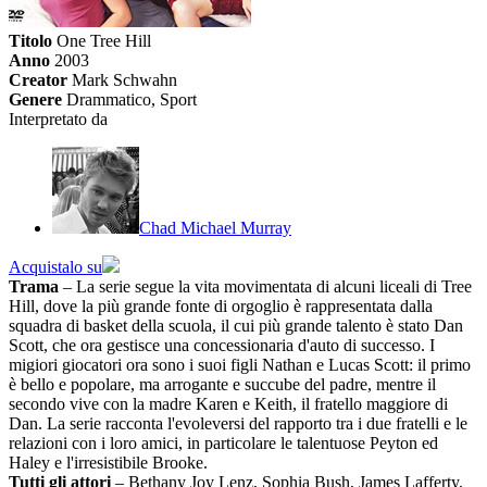
Titolo
One Tree Hill
Anno
2003
Creator
Mark Schwahn
Genere
Drammatico, Sport
Interpretato da
Chad Michael Murray
Acquistalo su
Trama
– La serie segue la vita movimentata di alcuni liceali di Tree
Hill, dove la più grande fonte di orgoglio è rappresentata dalla
squadra di basket della scuola, il cui più grande talento è stato Dan
Scott, che ora gestisce una concessionaria d'auto di successo. I
migiori giocatori ora sono i suoi figli Nathan e Lucas Scott: il primo
è bello e popolare, ma arrogante e succube del padre, mentre il
secondo vive con la madre Karen e Keith, il fratello maggiore di
Dan. La serie racconta l'evoleversi del rapporto tra i due fratelli e le
relazioni con i loro amici, in particolare le talentuose Peyton ed
Haley e l'irresistibile Brooke.
Tutti gli attori
– Bethany Joy Lenz, Sophia Bush, James Lafferty,