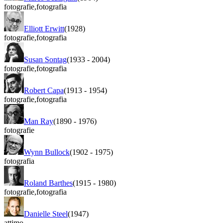
fotografie
,
fotografia
Elliott Erwitt
(1928)
fotografie
,
fotografia
Susan Sontag
(1933
-
2004)
fotografie
,
fotografia
Robert Capa
(1913
-
1954)
fotografie
,
fotografia
Man Ray
(1890
-
1976)
fotografie
Wynn Bullock
(1902
-
1975)
fotografia
Roland Barthes
(1915
-
1980)
fotografie
,
fotografia
Danielle Steel
(1947)
attimo