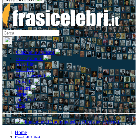
Citazioni e aforismi
Frasi d'amore
Frasi film
Frasi libri
Frasi divertenti
Proverbi
Auguri
Varie
Indici A-Z
Blog
Registrati / Accedi
Home
Frasi di Libri