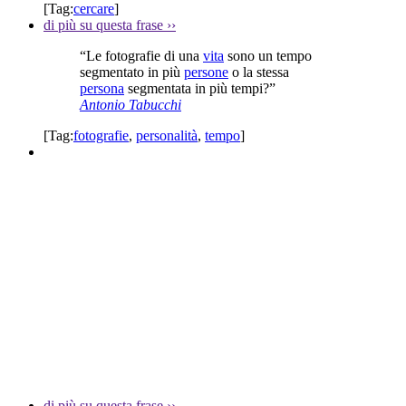
[Tag:
cercare
]
di più su questa frase
››
“Le fotografie di una
vita
sono un tempo
segmentato in più
persone
o la stessa
persona
segmentata in più tempi?”
Antonio Tabucchi
[Tag:
fotografie
,
personalità
,
tempo
]
di più su questa frase
››