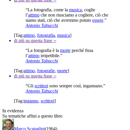
“La fotografia, come la
musica
, coglie
l’
attimo
che non riusciamo a cogliere, ciò che
siamo stati, ciò che avremmo potuto
essere
.”
Antonio Tabucchi
[Tag:
attimo
,
fotografia
,
musica
]
di più su questa frase
››
“La fotografia è la
morte
perché fissa
l’
attimo
irripetibile.”
Antonio Tabucchi
[Tag:
attimo
,
fotografie
,
morte
]
di più su questa frase
››
“Gli
scrittori
sono sempre così, ingannano.”
Antonio Tabucchi
[Tag:
inganno
,
scrittori
]
In evidenza
Su tematiche affini a questo libro
Marco Scataglini
(1964)