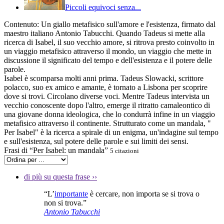
Piccoli equivoci senza...
Contenuto:
Un giallo metafisico sull'amore e l'esistenza, firmato dal
maestro italiano Antonio Tabucchi. Quando Tadeus si mette alla
ricerca di Isabel, il suo vecchio amore, si ritrova presto coinvolto in
un viaggio metafisico attraverso il mondo, un viaggio che mette in
discussione il significato del tempo e dell'esistenza e il potere delle
parole.
Isabel è scomparsa molti anni prima. Tadeus Slowacki, scrittore
polacco, suo ex amico e amante, è tornato a Lisbona per scoprire
dove si trovi. Circolano diverse voci. Mentre Tadeus intervista un
vecchio conoscente dopo l'altro, emerge il ritratto camaleontico di
una giovane donna ideologica, che lo condurrà infine in un viaggio
metafisico attraverso il continente. Strutturato come un mandala, "
Per Isabel" è la ricerca a spirale di un enigma, un'indagine sul tempo
e sull'esistenza, sul potere delle parole e sui limiti dei sensi.
Frasi di “Per Isabel: un mandala”
5 citazioni
di più su questa frase
››
“L’
importante
è cercare, non importa se si trova o
non si trova.”
Antonio Tabucchi