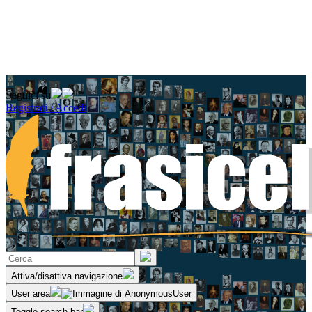
Seguici su
Registrati / Accedi
Attiva/disattiva navigazione
User area
Toggle search bar