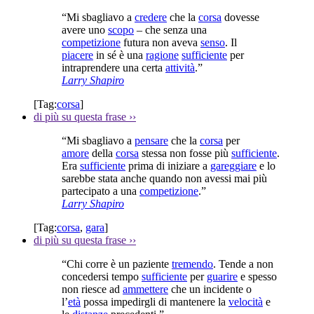
“Mi sbagliavo a
credere
che la
corsa
dovesse
avere uno
scopo
– che senza una
competizione
futura non aveva
senso
. Il
piacere
in sé è una
ragione
sufficiente
per
intraprendere una certa
attività
.”
Larry Shapiro
[Tag:
corsa
]
di più su questa frase
››
“Mi sbagliavo a
pensare
che la
corsa
per
amore
della
corsa
stessa non fosse più
sufficiente
.
Era
sufficiente
prima di iniziare a
gareggiare
e lo
sarebbe stata anche quando non avessi mai più
partecipato a una
competizione
.”
Larry Shapiro
[Tag:
corsa
,
gara
]
di più su questa frase
››
“Chi corre è un paziente
tremendo
. Tende a non
concedersi tempo
sufficiente
per
guarire
e spesso
non riesce ad
ammettere
che un incidente o
l’
età
possa impedirgli di mantenere la
velocità
e