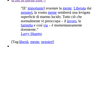
di più su questa frase
››
“[E'
importante
] svuotare la
mente
.
Liberata
dai
pensieri
, la vostra
mente
sembrerà una levigata
superficie di marmo lucido. Tutto ciò che
normalmente vi preoccupa – il
lavoro
, la
famiglia
e così
via
– è momentaneamente
dormiente.”
Larry Shapiro
[Tag:
libertà
,
mente
,
pensieri
]