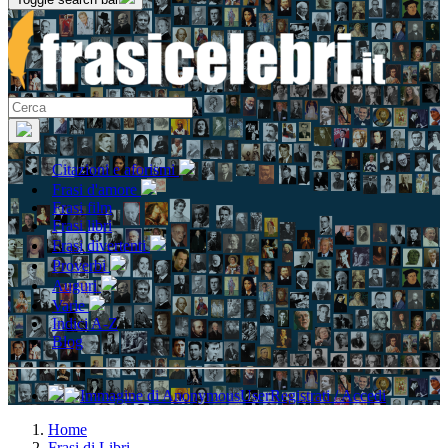
Citazioni e aforismi
Frasi d'amore
Frasi film
Frasi libri
Frasi divertenti
Proverbi
Auguri
Varie
Indici A-Z
Blog
Registrati / Accedi
Home
Frasi di Libri