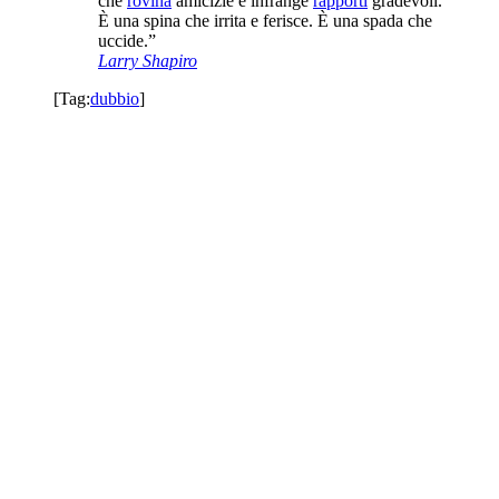
che
rovina
amicizie e infrange
rapporti
gradevoli.
È una spina che irrita e ferisce. È una spada che
uccide.”
Larry Shapiro
[Tag:
dubbio
]