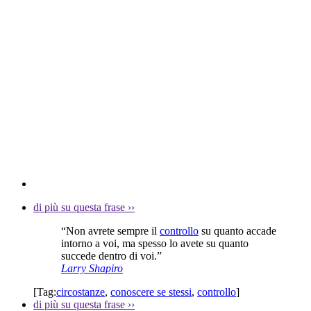
di più su questa frase
››
“Non avrete sempre il
controllo
su quanto accade
intorno a voi, ma spesso lo avete su quanto
succede dentro di voi.”
Larry Shapiro
[Tag:
circostanze
,
conoscere se stessi
,
controllo
]
di più su questa frase
››