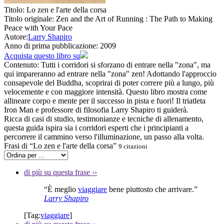
Titolo:
Lo zen e l'arte della corsa
Titolo originale:
Zen and the Art of Running : The Path to Making
Peace with Your Pace
Autore:
Larry Shapiro
Anno di prima pubblicazione:
2009
Acquista questo libro su
Contenuto:
Tutti i corridori si sforzano di entrare nella "zona", ma
qui impareranno ad entrare nella "zona" zen! Adottando l'approccio
consapevole del Buddha, scoprirai di poter correre più a lungo, più
velocemente e con maggiore intensità. Questo libro mostra come
allineare corpo e mente per il successo in pista e fuori! Il triatleta
Iron Man e professore di filosofia Larry Shapiro ti guiderà.
Ricca di casi di studio, testimonianze e tecniche di allenamento,
questa guida ispira sia i corridori esperti che i principianti a
percorrere il cammino verso l'illuminazione, un passo alla volta.
Frasi di “Lo zen e l'arte della corsa”
9 citazioni
di più su questa frase
››
“È meglio
viaggiare
bene piuttosto che arrivare.”
Larry Shapiro
[Tag:
viaggiare
]