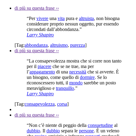
di più su questa frase
››
“Per
vivere
una
vita
pura e
altruista
, non bisogna
considerare proprio nessun oggetto, pur essendo
circondati dall’abbondanza.”
Larry Shapiro
[Tag:
abbondanza
,
altruismo
,
purezza
]
di più su questa frase
››
“La consapevolezza mostra che si corre non tanto
per il
piacere
che se ne trae, ma per
l’
appagamento
di una
necessità
che si avverte. È
un bisogno, come quello di
dormire
. Se lo
riconoscessero tutti, il
mondo
sarebbe un posto
meraviglioso e
tranquillo
.”
Larry Shapiro
[Tag:
consapevolezza
,
corsa
]
di più su questa frase
››
“Non c’è niente di peggio della
consuetudine
al
dubbio
. Il
dubbio
separa le
persone
. È un veleno