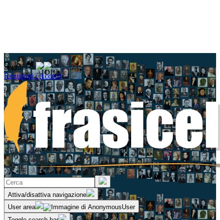
Seguici su
Registrati / Accedi
Attiva/disattiva navigazione
User area
Toggle search bar