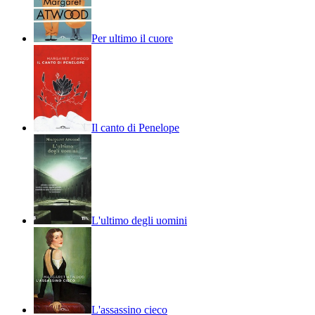
Per ultimo il cuore
Il canto di Penelope
L'ultimo degli uomini
L'assassino cieco