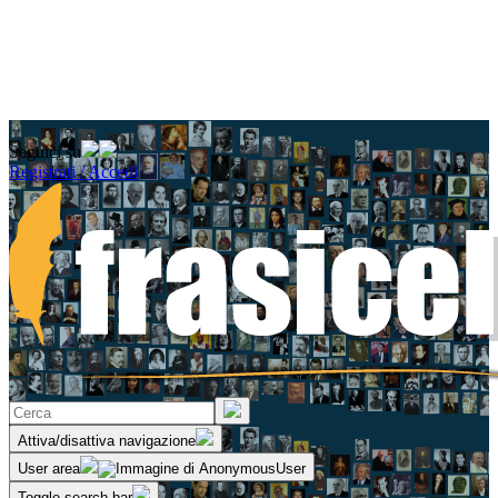
Seguici su
Registrati / Accedi
Attiva/disattiva navigazione
User area
Toggle search bar