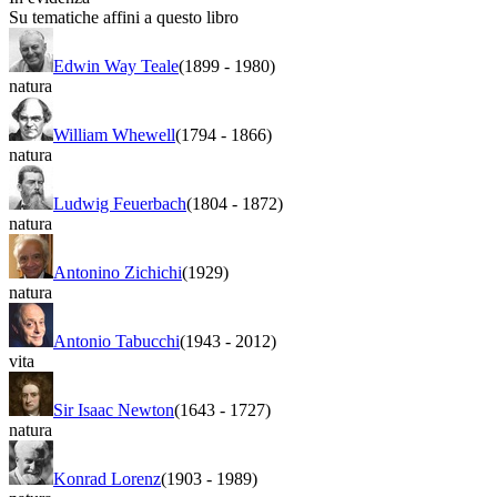
Su tematiche affini a questo libro
Edwin Way Teale
(1899
-
1980)
natura
William Whewell
(1794
-
1866)
natura
Ludwig Feuerbach
(1804
-
1872)
natura
Antonino Zichichi
(1929)
natura
Antonio Tabucchi
(1943
-
2012)
vita
Sir Isaac Newton
(1643
-
1727)
natura
Konrad Lorenz
(1903
-
1989)