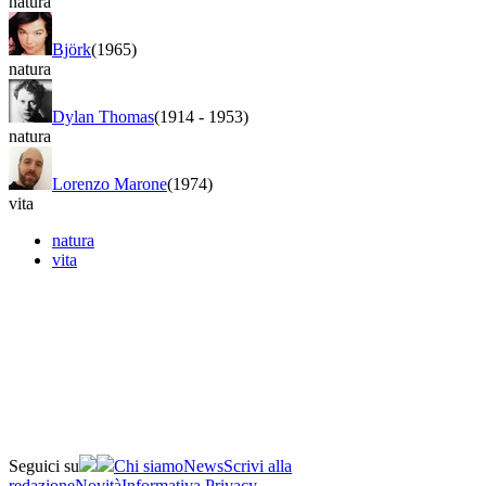
natura
Björk
(1965)
natura
Dylan Thomas
(1914
-
1953)
natura
Lorenzo Marone
(1974)
vita
natura
vita
Seguici su
Chi siamo
News
Scrivi alla
redazione
Novità
Informativa Privacy