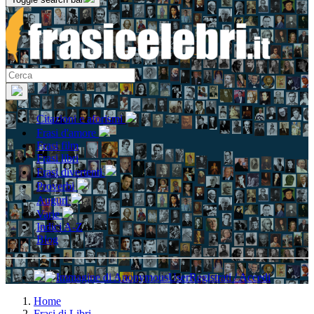
Citazioni e aforismi
Frasi d'amore
Frasi film
Frasi libri
Frasi divertenti
Proverbi
Auguri
Varie
Indici A-Z
Blog
Registrati / Accedi
Home
Frasi di Libri