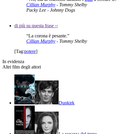
Cillian Murphy
- Tommy Shelby
Packy Lee
- Johnny Dogs
di più su questa frase
››
“La corona è pesante.”
Cillian Murphy
- Tommy Shelby
[Tag:
potere
]
In evidenza
Altri film degli attori
Dunkirk
La ragazza del treno