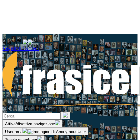
Seguici su
Registrati / Accedi
Attiva/disattiva navigazione
User area
Toggle search bar