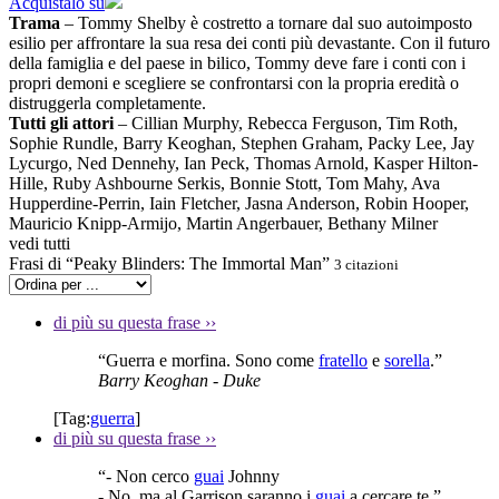
Acquistalo su
Trama
– Tommy Shelby è costretto a tornare dal suo autoimposto
esilio per affrontare la sua resa dei conti più devastante. Con il futuro
della famiglia e del paese in bilico, Tommy deve fare i conti con i
propri demoni e scegliere se confrontarsi con la propria eredità o
distruggerla completamente.
Tutti gli attori
– Cillian Murphy, Rebecca Ferguson, Tim Roth,
Sophie Rundle, Barry Keoghan, Stephen Graham, Packy Lee, Jay
Lycurgo, Ned Dennehy, Ian Peck, Thomas Arnold, Kasper Hilton-
Hille, Ruby Ashbourne Serkis, Bonnie Stott, Tom Mahy, Ava
Hupperdine-Perrin, Iain Fletcher, Jasna Anderson, Robin Hooper,
Mauricio Knipp-Armijo, Martin Angerbauer, Bethany Milner
vedi tutti
Frasi di “Peaky Blinders: The Immortal Man”
3 citazioni
di più su questa frase
››
“Guerra e morfina. Sono come
fratello
e
sorella
.”
Barry Keoghan
- Duke
[Tag:
guerra
]
di più su questa frase
››
“- Non cerco
guai
Johnny
- No, ma al Garrison saranno i
guai
a cercare te.”