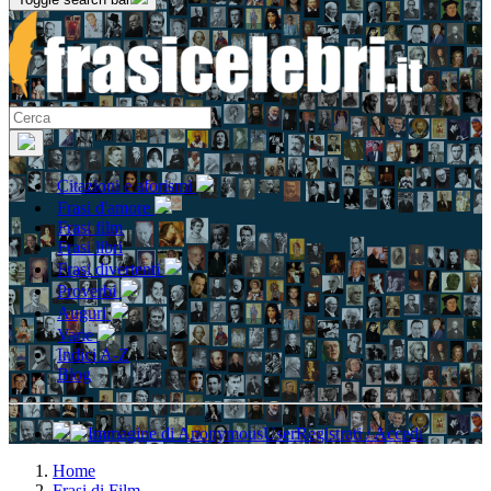
Citazioni e aforismi
Frasi d'amore
Frasi film
Frasi libri
Frasi divertenti
Proverbi
Auguri
Varie
Indici A-Z
Blog
Registrati / Accedi
Home
Frasi di Film