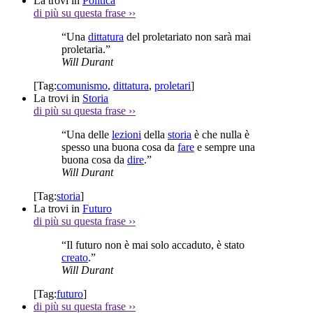
La trovi in
Politica
di più su questa frase
››
“Una
dittatura
del proletariato non sarà mai
proletaria.”
Will Durant
[Tag:
comunismo
,
dittatura
,
proletari
]
La trovi in
Storia
di più su questa frase
››
“Una delle
lezioni
della
storia
è che nulla è
spesso una buona cosa da
fare
e sempre una
buona cosa da
dire
.”
Will Durant
[Tag:
storia
]
La trovi in
Futuro
di più su questa frase
››
“Il futuro non è mai solo accaduto, è stato
creato
.”
Will Durant
[Tag:
futuro
]
di più su questa frase
››