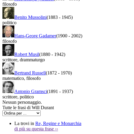
filosofo
Benito Mussolini
(1883
-
1945)
politico
Hans-Georg Gadamer
(1900
-
2002)
filosofo
Robert Musil
(1880
-
1942)
scrittore
,
drammaturgo
Bertrand Russell
(1872
-
1970)
matematico
,
filosofo
Antonio Gramsci
(1891
-
1937)
scrittore
,
politico
Nessun personaggio.
Tutte le frasi di Will Durant
La trovi in
Re, Regine e Monarchia
di più su questa frase
››