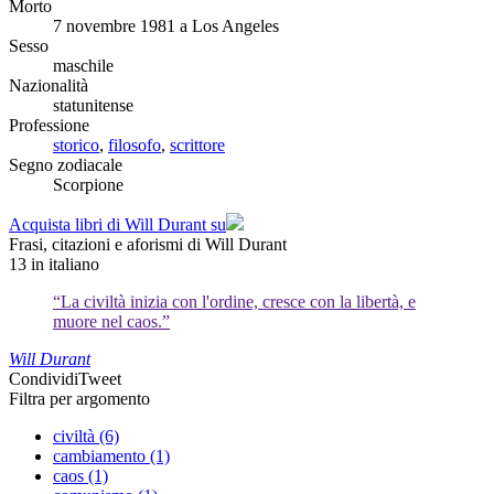
Morto
7 novembre 1981 a Los Angeles
Sesso
maschile
Nazionalità
statunitense
Professione
storico
,
filosofo
,
scrittore
Segno zodiacale
Scorpione
Acquista libri di Will Durant su
Frasi, citazioni e aforismi di Will Durant
13
in italiano
“La civiltà inizia con l'ordine, cresce con la libertà, e
muore nel caos.”
Will Durant
Condividi
Tweet
Filtra per argomento
civiltà (6)
cambiamento (1)
caos (1)