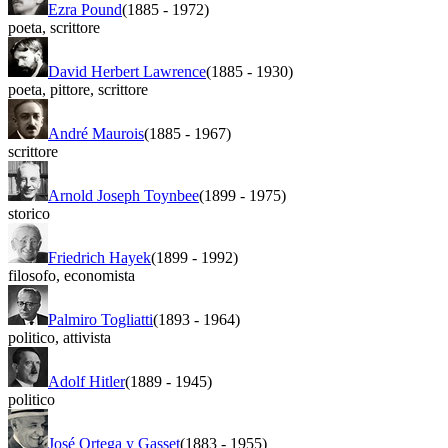
Ezra Pound
(1885
-
1972)
poeta
,
scrittore
David Herbert Lawrence
(1885
-
1930)
poeta
,
pittore
,
scrittore
André Maurois
(1885
-
1967)
scrittore
Arnold Joseph Toynbee
(1899
-
1975)
storico
Friedrich Hayek
(1899
-
1992)
filosofo
,
economista
Palmiro Togliatti
(1893
-
1964)
politico
,
attivista
Adolf Hitler
(1889
-
1945)
politico
José Ortega y Gasset
(1883
-
1955)