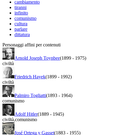
cambiamento
tiranni
infinito
comunismo
cultura
parlare
dittatura
Personaggi affini per contenuti
Arnold Joseph Toynbee
(1899
-
1975)
civiltà
Friedrich Hayek
(1899
-
1992)
civiltà
Palmiro Togliatti
(1893
-
1964)
comunismo
Adolf Hitler
(1889
-
1945)
civiltà
,
comunismo
José Ortega y Gasset
(1883
-
1955)