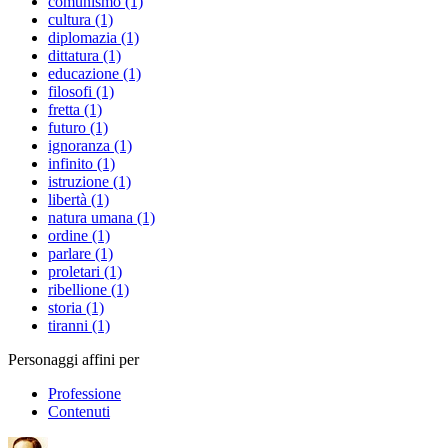
comunismo (1)
cultura (1)
diplomazia (1)
dittatura (1)
educazione (1)
filosofi (1)
fretta (1)
futuro (1)
ignoranza (1)
infinito (1)
istruzione (1)
libertà (1)
natura umana (1)
ordine (1)
parlare (1)
proletari (1)
ribellione (1)
storia (1)
tiranni (1)
Personaggi affini per
Professione
Contenuti