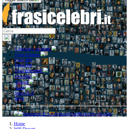
Citazioni e aforismi
Frasi d'amore
Frasi film
Frasi libri
Frasi divertenti
Proverbi
Auguri
Varie
Indici A-Z
Blog
Registrati / Accedi
Home
Will Durant