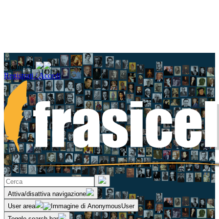
Seguici su
Registrati / Accedi
Attiva/disattiva navigazione
User area
Toggle search bar