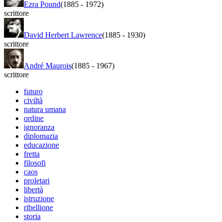
Ezra Pound
(1885
-
1972)
scrittore
David Herbert Lawrence
(1885
-
1930)
scrittore
André Maurois
(1885
-
1967)
scrittore
futuro
civiltà
natura umana
ordine
ignoranza
diplomazia
educazione
fretta
filosofi
caos
proletari
libertà
istruzione
ribellione
storia