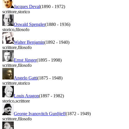
Jacques Deval
(1890
-
1972)
scrittore
,
storico
Oswald Spengler
(1880
-
1936)
storico
,
filosofo
Walter Benjamin
(1892
-
1940)
scrittore
,
filosofo
Ernst Jùnger
(1895
-
1998)
scrittore
,
filosofo
Angelo Gatti
(1875
-
1948)
scrittore
,
storico
Louis Aragon
(1897
-
1982)
storico
,
scrittore
George Ivanovitch Gurdjieff
(1872
-
1949)
scrittore
,
filosofo