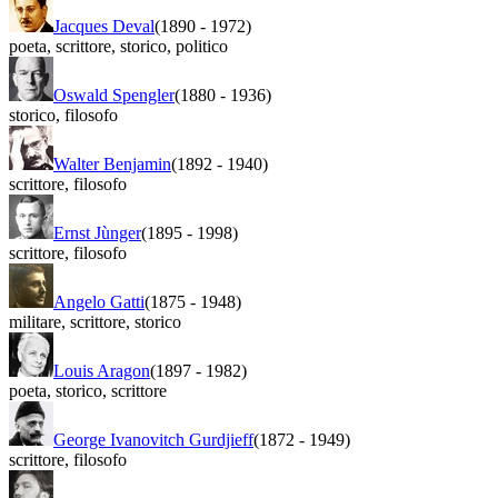
Jacques Deval
(1890
-
1972)
poeta
,
scrittore
,
storico
,
politico
Oswald Spengler
(1880
-
1936)
storico
,
filosofo
Walter Benjamin
(1892
-
1940)
scrittore
,
filosofo
Ernst Jùnger
(1895
-
1998)
scrittore
,
filosofo
Angelo Gatti
(1875
-
1948)
militare
,
scrittore
,
storico
Louis Aragon
(1897
-
1982)
poeta
,
storico
,
scrittore
George Ivanovitch Gurdjieff
(1872
-
1949)
scrittore
,
filosofo