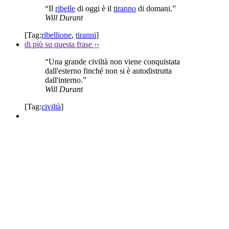
“Il
ribelle
di oggi è il
tiranno
di domani.”
Will Durant
[Tag:
ribellione
,
tiranni
]
di più su questa frase
››
“Una grande civiltà non viene conquistata
dall'esterno finché non si è autodistrutta
dall'interno.”
Will Durant
[Tag:
civiltà
]