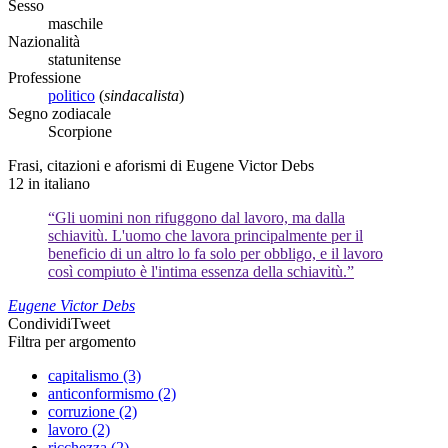
Sesso
maschile
Nazionalità
statunitense
Professione
politico
(
sindacalista
)
Segno zodiacale
Scorpione
Frasi, citazioni e aforismi di Eugene Victor Debs
12
in italiano
“Gli uomini non rifuggono dal lavoro, ma dalla
schiavitù. L'uomo che lavora principalmente per il
beneficio di un altro lo fa solo per obbligo, e il lavoro
così compiuto è l'intima essenza della schiavitù.”
Eugene Victor Debs
Condividi
Tweet
Filtra per argomento
capitalismo (3)
anticonformismo (2)
corruzione (2)
lavoro (2)
ricchezza (2)