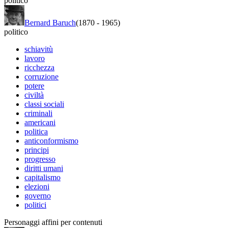
politico
Bernard Baruch
(1870
-
1965)
politico
schiavitù
lavoro
ricchezza
corruzione
potere
civiltà
classi sociali
criminali
americani
politica
anticonformismo
principi
progresso
diritti umani
capitalismo
elezioni
governo
politici
Personaggi affini per contenuti