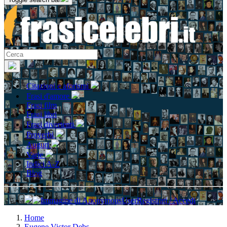
Citazioni e aforismi
Frasi d'amore
Frasi film
Frasi libri
Frasi divertenti
Proverbi
Auguri
Varie
Indici A-Z
Blog
Registrati / Accedi
Home
Eugene Victor Debs