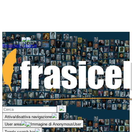
Seguici su
Registrati / Accedi
Attiva/disattiva navigazione
User area
Toggle search bar