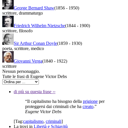
George Bernard Shaw
(1856
-
1950)
scrittore
,
drammaturgo
Friedrich Wilhelm Nietzsche
(1844
-
1900)
scrittore
,
filosofo
Sir Arthur Conan Doyle
(1859
-
1930)
poeta
,
scrittore
,
medico
Giovanni Verga
(1840
-
1922)
scrittore
Nessun personaggio.
Tutte le frasi di Eugene Victor Debs
di più su questa frase
››
“Il capitalismo ha bisogno della
prigione
per
proteggersi dai criminali che ha
creato
.”
Eugene Victor Debs
[Tag:
capitalismo
,
criminali
]
La trovi in
Libertà e Schiavitù