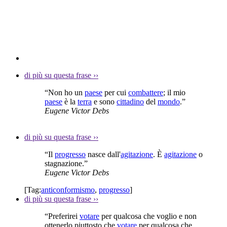
di più su questa frase
››
“Non ho un
paese
per cui
combattere
; il mio
paese
è la
terra
e sono
cittadino
del
mondo
.”
Eugene Victor Debs
di più su questa frase
››
“Il
progresso
nasce dall'
agitazione
. È
agitazione
o
stagnazione.”
Eugene Victor Debs
[Tag:
anticonformismo
,
progresso
]
di più su questa frase
››
“Preferirei
votare
per qualcosa che voglio e non
ottenerlo piuttosto che
votare
per qualcosa che