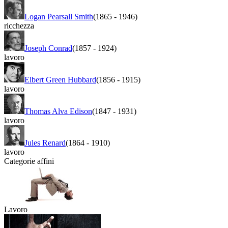
Logan Pearsall Smith
(1865
-
1946)
ricchezza
Joseph Conrad
(1857
-
1924)
lavoro
Elbert Green Hubbard
(1856
-
1915)
lavoro
Thomas Alva Edison
(1847
-
1931)
lavoro
Jules Renard
(1864
-
1910)
lavoro
Categorie affini
Lavoro