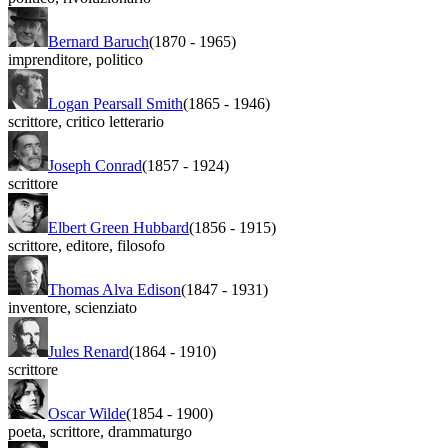
Bernard Baruch
(1870
-
1965)
imprenditore
,
politico
Logan Pearsall Smith
(1865
-
1946)
scrittore
,
critico letterario
Joseph Conrad
(1857
-
1924)
scrittore
Elbert Green Hubbard
(1856
-
1915)
scrittore
,
editore
,
filosofo
Thomas Alva Edison
(1847
-
1931)
inventore
,
scienziato
Jules Renard
(1864
-
1910)
scrittore
Oscar Wilde
(1854
-
1900)
poeta
,
scrittore
,
drammaturgo