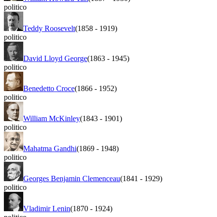
politico
Teddy Roosevelt
(1858
-
1919)
politico
David Lloyd George
(1863
-
1945)
politico
Benedetto Croce
(1866
-
1952)
politico
William McKinley
(1843
-
1901)
politico
Mahatma Gandhi
(1869
-
1948)
politico
Georges Benjamin Clemenceau
(1841
-
1929)
politico
Vladimir Lenin
(1870
-
1924)