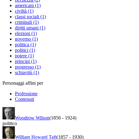
americani (1)
civiltà (1)
classi sociali (1)
criminali (1)
diritti umani (1)
elezioni (1)
governo (1)
politica (1)
politici (1)
potere (1)
principi (1)
progresso (1)
schiavitù (1)
Personaggi affini per
Professione
Contenuti
Woodrow Wilson
(1856
-
1924)
politico
William Howard Taft
(1857
-
1930)