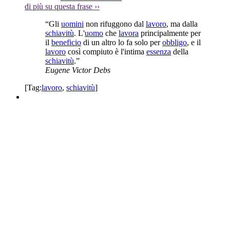
di più su questa frase
››
“Gli
uomini
non rifuggono dal
lavoro
, ma dalla
schiavitù
. L'
uomo
che
lavora
principalmente per
il
beneficio
di un altro lo fa solo per
obbligo
, e il
lavoro
così compiuto è l'intima
essenza
della
schiavitù
.”
Eugene Victor Debs
[Tag:
lavoro
,
schiavitù
]