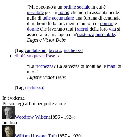
“Mi oppongo a un
ordine
sociale
in cui è
possibile
per un
uomo
che non fa assolutamente
nulla di
utile
accumulare
una fortuna di centinaia
di milioni di dollari, mentre milioni di
uomini
e
donne
che lavorano tutti i
giorni
della loro
vita
si
assicurano a malapena un'
esistenza
miserabile
.”
Eugene Victor Debs
[Tag:
capitalismo
,
lavoro
,
ricchezza
]
di più su questa frase
››
“La
ricchezza
? La salvezza di molti nelle
mani
di
uno.”
Eugene Victor Debs
[Tag:
ricchezza
]
In evidenza
Personaggi affini per professione
Woodrow Wilson
(1856
-
1924)
politico
William Howard Taft
(1857
-
1930)