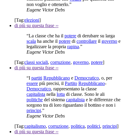
non voglio e ottenerlo.”
Eugene Victor Debs
[Tag:
elezioni
]
di più su questa frase
››
“La classe che ha il
potere
di derubare su larga
scala
ha anche il
potere
di
controllare
il
governo
e
legalizzare la propria
rapina
.”
Eugene Victor Debs
[Tag:
classi sociali
,
corruzione
,
governo
,
potere
]
di più su questa frase
››
“I
partiti
Repubblicano
e
Democratico
, o, per
essere
più precisi, il
Partito
Repubblicano
-
Democratico
, rappresentano la classe
capitalista
nella
lotta
di classe. Sono le ali
politiche
del sistema
capitalista
e le differenze che
sorgono tra di loro riguardano il bottino e non i
principi
.”
Eugene Victor Debs
[Tag:
capitalismo
,
corruzione
,
politica
,
politici
,
principi
]
di più su questa frase
››