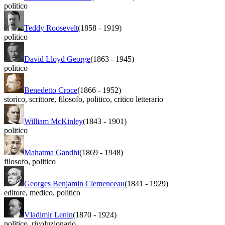
politico
Teddy Roosevelt
(1858
-
1919)
politico
David Lloyd George
(1863
-
1945)
politico
Benedetto Croce
(1866
-
1952)
storico
,
scrittore
,
filosofo
,
politico
,
critico letterario
William McKinley
(1843
-
1901)
politico
Mahatma Gandhi
(1869
-
1948)
filosofo
,
politico
Georges Benjamin Clemenceau
(1841
-
1929)
editore
,
medico
,
politico
Vladimir Lenin
(1870
-
1924)
politico
,
rivoluzionario