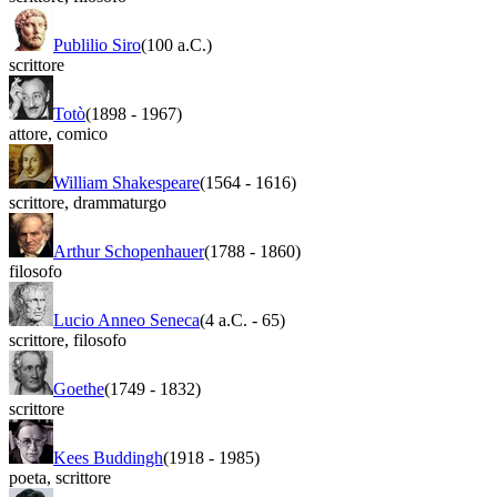
Publilio Siro
(100 a.C.)
scrittore
Totò
(1898
-
1967)
attore
,
comico
William Shakespeare
(1564
-
1616)
scrittore
,
drammaturgo
Arthur Schopenhauer
(1788
-
1860)
filosofo
Lucio Anneo Seneca
(4 a.C.
-
65)
scrittore
,
filosofo
Goethe
(1749
-
1832)
scrittore
Kees Buddingh
(1918
-
1985)
poeta
,
scrittore