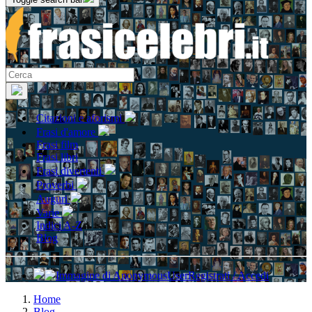
Citazioni e aforismi
Frasi d'amore
Frasi film
Frasi libri
Frasi divertenti
Proverbi
Auguri
Varie
Indici A-Z
Blog
Registrati / Accedi
Home
Blog