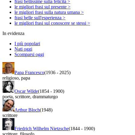
frasi bellissime sulla felicità >
le migliori frasi sul presente >
le migliori frasi sulla natura umana >
frasi belle sull'esperienza >
le migliori frasi sul conoscere se stessi >
In evidenza
I più popolari
Nati oggi
Scomparsi oggi
Papa Francesco
(1936
-
2025)
religioso
,
papa
Oscar Wilde
(1854
-
1900)
poeta
,
scrittore
,
drammaturgo
Arthur Bloch
(1948)
scrittore
Friedrich Wilhelm Nietzsche
(1844
-
1900)
scrittore
,
filosofo