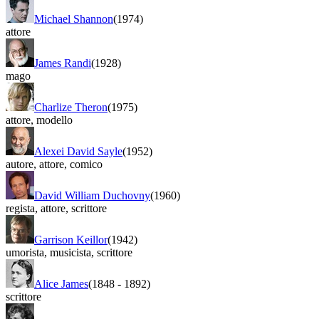
Michael Shannon
(1974)
attore
James Randi
(1928)
mago
Charlize Theron
(1975)
attore
,
modello
Alexei David Sayle
(1952)
autore
,
attore
,
comico
David William Duchovny
(1960)
regista
,
attore
,
scrittore
Garrison Keillor
(1942)
umorista
,
musicista
,
scrittore
Alice James
(1848
-
1892)
scrittore