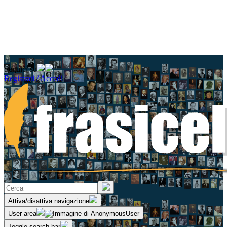
Seguici su
Registrati / Accedi
Attiva/disattiva navigazione
User area
Toggle search bar