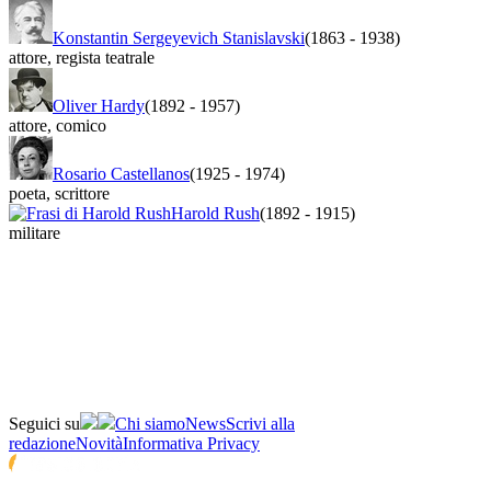
Konstantin Sergeyevich Stanislavski
(1863
-
1938)
attore
,
regista teatrale
Oliver Hardy
(1892
-
1957)
attore
,
comico
Rosario Castellanos
(1925
-
1974)
poeta
,
scrittore
Harold Rush
(1892
-
1915)
militare
Seguici su
Chi siamo
News
Scrivi alla
redazione
Novità
Informativa Privacy