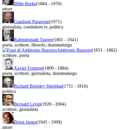
Billie Burke
(1884
-
1970)
attore
Gianluigi Paragone
(1971)
giornalista
,
conduttore tv
,
politico
Rabindranath Tagore
(1861
-
1941)
poeta
,
scrittore
,
filosofo
,
drammaturgo
Ambrogio Bazzero
(1851
-
1882)
scrittore
,
poeta
Xavier Forneret
(1809
-
1884)
poeta
,
scrittore
,
giornalista
,
drammaturgo
Richard Brinsley Sheridan
(1751
-
1816)
politico
Bernard Levin
(1928
-
2004)
scrittore
,
giornalista
Brion James
(1945
-
1999)
attore