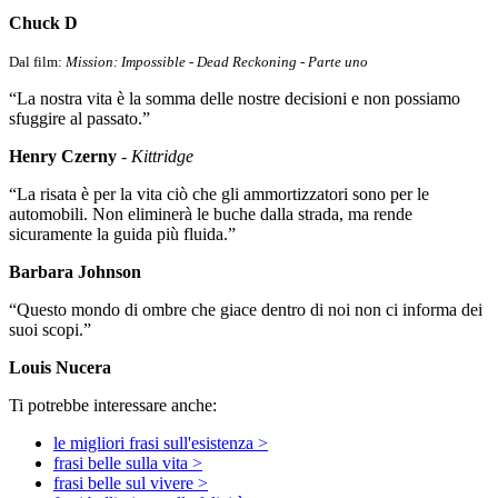
Chuck D
Dal film:
Mission: Impossible - Dead Reckoning - Parte uno
“La nostra vita è la somma delle nostre decisioni e non possiamo
sfuggire al passato.”
Henry Czerny
-
Kittridge
“La risata è per la vita ciò che gli ammortizzatori sono per le
automobili. Non eliminerà le buche dalla strada, ma rende
sicuramente la guida più fluida.”
Barbara Johnson
“Questo mondo di ombre che giace dentro di noi non ci informa dei
suoi scopi.”
Louis Nucera
Ti potrebbe interessare anche:
le migliori frasi sull'esistenza >
frasi belle sulla vita >
frasi belle sul vivere >