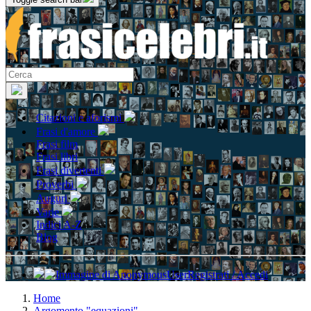
Citazioni e aforismi
Frasi d'amore
Frasi film
Frasi libri
Frasi divertenti
Proverbi
Auguri
Varie
Indici A-Z
Blog
Registrati / Accedi
Home
Argomento "equazioni"