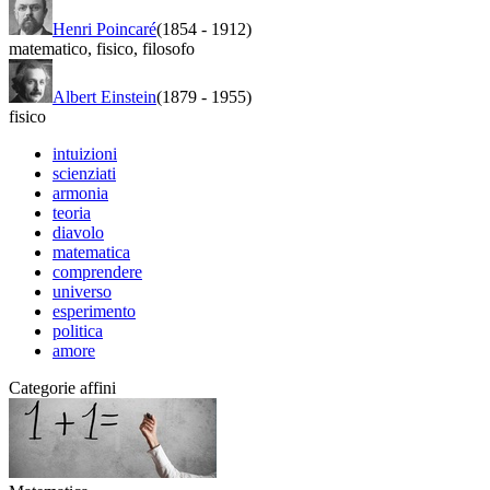
Henri Poincaré
(1854
-
1912)
matematico
,
fisico
,
filosofo
Albert Einstein
(1879
-
1955)
fisico
intuizioni
scienziati
armonia
teoria
diavolo
matematica
comprendere
universo
esperimento
politica
amore
Categorie affini