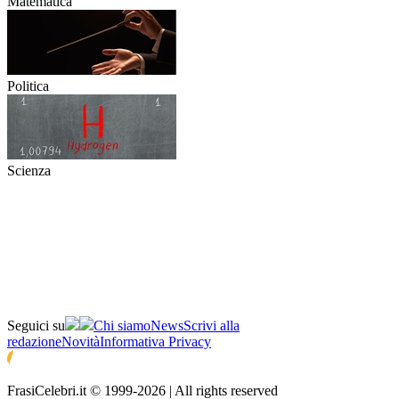
Matematica
Politica
Scienza
Seguici su
Chi siamo
News
Scrivi alla
redazione
Novità
Informativa Privacy
FrasiCelebri.it © 1999-2026 | All rights reserved