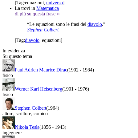
[Tag:
equazioni
,
universo
]
La trovi in
Matematica
di più su questa frase
››
“Le equazioni sono le frasi del
diavolo
.”
Stephen Colbert
[Tag:
diavolo
,
equazioni
]
In evidenza
Su questo tema
Paul Adrien Maurice Dirac
(1902
-
1984)
fisico
Werner Karl Heisenberg
(1901
-
1976)
fisico
Stephen Colbert
(1964)
attore
,
scrittore
,
comico
Nikola Tesla
(1856
-
1943)
ingegnere