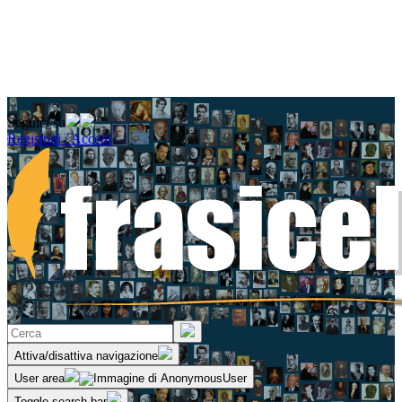
Seguici su
Registrati / Accedi
Attiva/disattiva navigazione
User area
Toggle search bar